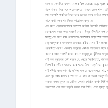
সাথে মা জেসমিন বেগমের মেয়ের বিয়ে দেওয়ার জন্য প্রায়
পড়ে বাসায় ফিরে শুনে তাকে দেখতে আসছে ছেলে পক্ষ। দুই
তার সহপাঠি শারমিন বিয়ের খরব জানতে পেরে রেডিও মেঘনার
সাথে কথা বলার পর বিয়ের আয়োজন বন্ধ হয়।
এর আগে শ্রোতাক্লাবের দলনেতা তানিয়া কিশোরী রাজিয়ার 
যোগাযোগ করার জন্য পরামর্শ দেয়। কিন্তু হটলাইনে কল দে
কিন্তু এর আগে তার পরিবারকে বোঝানোর জন্য তারা আসত
শ্রোতাক্লাবের সদস্যদের মাধ্যমে রেডিও মেঘনা টিম জানা
পরবর্তীতে রেডিও মেঘনা’র সহকারি স্টেশন ম্যানেজার উম্ম
করেন। তারা বাল্যবিবাহের কারণে মাতৃমৃত্যুর ঝুঁকিসহ সন্তান
এই বলে বুঝানোর চেষ্টা করেন যে, মেয়ের নিরাপত্তা, পড়াশ
কিশোরীর দাদীকে আলাদা করে ডেকে নিয়ে বাল্যবিয়ের কুফল 
এই ঘটনার কয়েকদিন পর রাজিয়া ক্লাবে এসে জানতে চায়, ক্
এতে খুব কাজ হয়েছে। তার মা ১৮ বছর না হওয়া পর্যন্ত ব
অবসর সময়ে যুক্ত হয় রেডিও মেঘনার শ্রোতা ক্লাব শিউলি 
পড়াশোনা শেষ করে চাকুরি করতে চান তিনি। সেই স্বপ্ন প