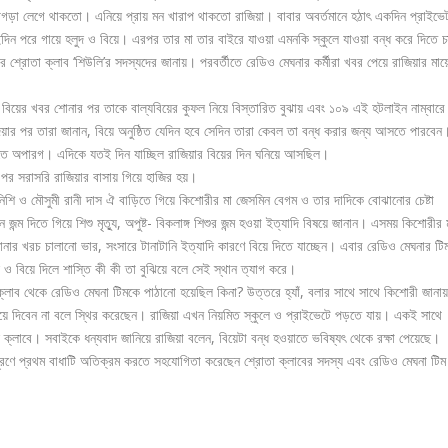
 ঝগড়া লেগে থাকতো। এনিয়ে প্রায় মন খারাপ থাকতো রাজিয়া। বাবার অবর্তমানে হঠাৎ একদিন প্রাইভে
দিন পরে গায়ে হলুদ ও বিয়ে। এরপর তার মা তার বাইরে যাওয়া এমনকি স্কুলে যাওয়া বন্ধ করে দিতে 
 শ্রোতা ক্লাব ‘শিউলি’র সদস্যদের জানায়। পরবর্তীতে রেডিও মেঘনার কর্মীরা খবর পেয়ে রাজিয়ার মায়
বিয়ের খবর শোনার পর তাকে বাল্যবিয়ের কুফল নিয়ে বিস্তারিত বুঝায় এবং ১০৯ এই হটলাইন নাম্বারে
য়ার পর তারা জানান, বিয়ে অনুষ্ঠিত যেদিন হবে সেদিন তারা কেবল তা বন্ধ করার জন্য আসতে পারবেন
ে অপারগ। এদিকে যতই দিন যাচ্ছিল রাজিয়ার বিয়ের দিন ঘনিয়ে আসছিল।
র পর সরাসরি রাজিয়ার বাসায় গিয়ে হাজির হয়।
ে নিশি ও মৌসুমী রানী দাস ঐ বাড়িতে গিয়ে কিশোরীর মা জেসমিন বেগম ও তার দাদিকে বোঝানোর চেষ্টা
 জন্ম দিতে গিয়ে শিশু মৃত্যু, অপুষ্ট- বিকলাঙ্গ শিশুর জন্ম হওয়া ইত্যাদি বিষয়ে জানান। এসময় কিশোরীর 
োনার খরচ চালানো ভার, সংসারে টানাটানি ইত্যাদি কারণে বিয়ে দিতে যাচ্ছেন। এবার রেডিও মেঘনার টি
ও বিয়ে দিলে শাস্তি কী কী তা বুঝিয়ে বলে সেই স্থান ত্যাগ করে।
লাব থেকে রেডিও মেঘনা টিমকে পাঠানো হয়েছিল কিনা? উত্তরে হ্যাঁ, বলার সাথে সাথে কিশোরী জানায়
িয়ে দিবেন না বলে স্থির করেছেন। রাজিয়া এখন নিয়মিত স্কুলে ও প্রাইভেটে পড়তে যায়। একই সাথে
ক্লাবে। সবাইকে ধন্যবাদ জানিয়ে রাজিয়া বলেন, বিয়েটা বন্ধ হওয়াতে ভবিষ্যৎ থেকে রক্ষা পেয়েছে।
ূরণে প্রথম বাধাটি অতিক্রম করতে সহযোগিতা করেছেন শ্রোতা ক্লাবের সদস্য এবং রেডিও মেঘনা টি