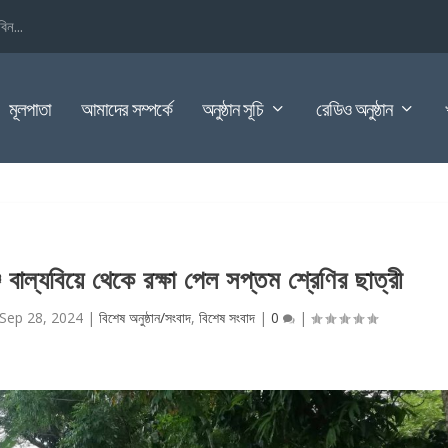
িন...
মূলপাতা
আমাদের সম্পর্কে
অনুষ্ঠান সূচি
রেডিও অনুষ্ঠান
 বাল্যবিয়ে থেকে রক্ষা পেল সপ্তম শ্রেণির ছাত্রী
Sep 28, 2024
|
বিশেষ অনুষ্ঠান/সংবাদ
,
বিশেষ সংবাদ
|
0
|