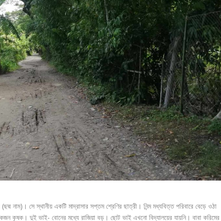
(ছদ্ম নাম)। সে স্থানীয় একটি মাদ্রাসার সপ্তম শ্রেণির ছাত্রী। নিন্ম মধ্যবিত্ত পরিবারে বেড়ে ওঠা
ায় একজন কৃষক। দুই ভাই- বোনের মধ্যে রাজিয়া বড়। ছোট ভাই এখনো বিদ্যালয়ের যায়নি। বাবা করিমের