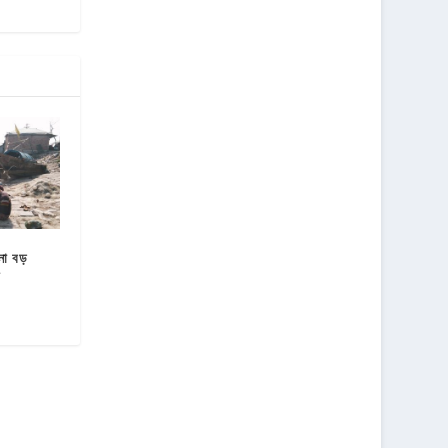
না বড়
া