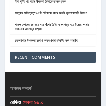
টানা বৃষ্টির পর নতুন বীজতলা তৈরিতে ব্যস্ত কৃষক
মনপুরায় ক্ষতিগ্রস্ত ৬৫টি পরিবারের মাঝে জরুরি ত্রাণসামগ্রী বিতরণ
পারুল বেগমের ১০ বছর ধরে বাঁশের তৈরি আসবাপত্র হয়ে উঠেছে সংসার
চালানোর একমাত্র মাধ্যম
চরফ্যাশনে উপজেলা দুর্যোগ ব্যবস্থাপনা কমিটির সভা অনুষ্ঠিত
RECENT COMMENTS
আমাদের সম্পর্কে
রেডিও
মেঘনা ৯৯.০