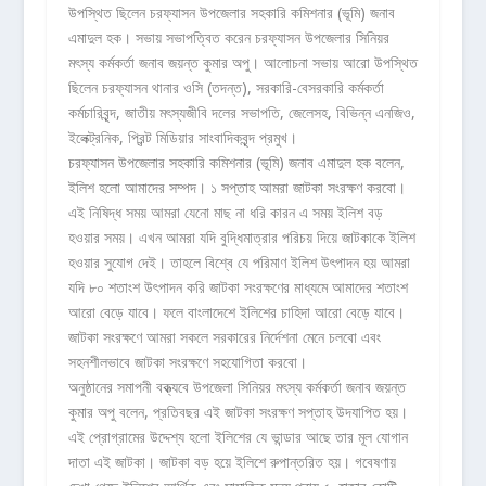
উপস্থিত ছিলেন চরফ্যাসন উপজেলার সহকারি কমিশনার (ভূমি) জনাব
এমাদুল হক। সভায় সভাপত্বিত করেন চরফ্যাসন উপজেলার সিনিয়র
মৎস্য কর্মকর্তা জনাব জয়ন্ত কুমার অপু। আলোচনা সভায় আরো উপস্থিত
ছিলেন চরফ্যাসন থানার ওসি (তদন্ত), সরকারি-বেসরকারি কর্মকর্তা
কর্মচারিবৃন্দ, জাতীয় মৎস্যজীবি দলের সভাপতি, জেলেসহ, বিভিন্ন এনজিও,
ইলেক্ট্রনিক, প্রিন্ট মিডিয়ার সাংবাদিকবৃন্দ প্রমুখ।
চরফ্যাসন উপজেলার সহকারি কমিশনার (ভূমি) জনাব এমাদুল হক বলেন,
ইলিশ হলো আমাদের সম্পদ। ১ সপ্তাহ আমরা জাটকা সংরক্ষণ করবো।
এই নিষিদ্ধ সময় আমরা যেনো মাছ না ধরি কারন এ সময় ইলিশ বড়
হওয়ার সময়। এখন আমরা যদি বুদ্ধিমাত্রার পরিচয় দিয়ে জাটকাকে ইলিশ
হওয়ার সুযোগ দেই। তাহলে বিশ্বে যে পরিমাণ ইলিশ উৎপাদন হয় আমরা
যদি ৮০ শতাংশ উৎপাদন করি জাটকা সংরক্ষণের মাধ্যমে আমাদের শতাংশ
আরো বেড়ে যাবে। ফলে বাংলাদেশে ইলিশের চাহিদা আরো বেড়ে যাবে।
জাটকা সংরক্ষণে আমরা সকলে সরকারের নির্দেশনা মেনে চলবো এবং
সহনশীলভাবে জাটকা সংরক্ষণে সহযোগিতা করবো।
অনুষ্ঠানের সমাপনী বক্ত্যবে উপজেলা সিনিয়র মৎস্য কর্মকর্তা জনাব জয়ন্ত
কুমার অপু বলেন, প্রতিবছর এই জাটকা সংরক্ষণ সপ্তাহ উদযাপিত হয়।
এই প্রোগ্রামের উদ্দেশ্য হলো ইলিশের যে ভান্ডার আছে তার মূল যোগান
দাতা এই জাটকা। জাটকা বড় হয়ে ইলিশে রুপান্তরিত হয়। গবেষণায়