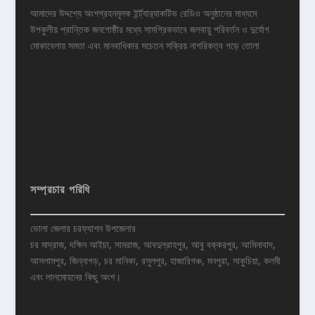
আমাদের উদ্দশ্যে অংশগ্রহনমূলক ইর্ন্ট্যার‌্যাকটিভ রেডিও অনুষ্ঠানের মাধ্যমে
উপকুলীয় প্রান্তিক জনগোষ্ঠীর মধ্যে সামগ্রিকভাবে জলবায়ু পরিবর্তন ও দুর্যোগ
মোকাবেলায় সমতা এবং মানবাধিকার সচেতন সক্রিয় নাগরিকত্ব গড়ে তোলা
সম্প্রচার পরিধি
ভোলা জেলার চরফ্যাশন উপজেলার
চর মাদ্রাজ, দক্ষিন আইচা, সামরাজ, আবদুল্রাহপুর, আবু বক্করপুর, আমিনাবাদ,
আসলামপুর, জিন্নাগড়, চর মানিকা, রসুলপুর, হাজারিগঞ্চ, মনপুরা, সাকুচিয়া, কলমী
এবং লালমোহনের কিছু অংশ।