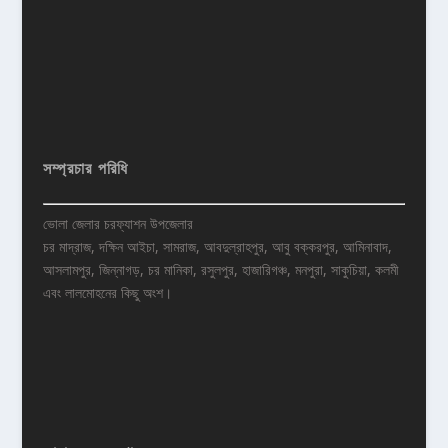
সম্প্রচার পরিধি
ভোলা জেলার চরফ্যাশন উপজেলার
চর মাদ্রাজ, দক্ষিন আইচা, সামরাজ, আবদুল্রাহপুর, আবু বক্করপুর, আমিনাবাদ,
আসলামপুর, জিন্নাগড়, চর মানিকা, রসুলপুর, হাজারিগঞ্চ, মনপুরা, সাকুচিয়া, কলমী
এবং লালমোহনের কিছু অংশ।