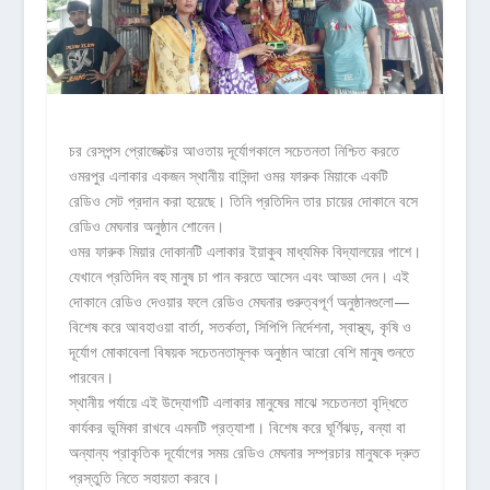
চর রেসপন্স প্রোজেক্টের আওতায় দূর্যোগকালে সচেতনতা নিশ্চিত করতে
ওমরপুর এলাকার একজন স্থানীয় বাসিন্দা ওমর ফারুক মিয়াকে একটি
রেডিও সেট প্রদান করা হয়েছে। তিনি প্রতিদিন তার চায়ের দোকানে বসে
রেডিও মেঘনার অনুষ্ঠান শোনেন।
ওমর ফারুক মিয়ার দোকানটি এলাকার ইয়াকুব মাধ্যমিক বিদ্যালয়ের পাশে।
যেখানে প্রতিদিন বহু মানুষ চা পান করতে আসেন এবং আড্ডা দেন। এই
দোকানে রেডিও দেওয়ার ফলে রেডিও মেঘনার গুরুত্বপূর্ণ অনুষ্ঠানগুলো—
বিশেষ করে আবহাওয়া বার্তা, সতর্কতা, সিপিপি নির্দেশনা, স্বাস্থ্য, কৃষি ও
দূর্যোগ মোকাবেলা বিষয়ক সচেতনতামূলক অনুষ্ঠান আরো বেশি মানুষ শুনতে
পারবেন।
স্থানীয় পর্যায়ে এই উদ্যোগটি এলাকার মানুষের মাঝে সচেতনতা বৃদ্ধিতে
কার্যকর ভূমিকা রাখবে এমনটি প্রত্যাশা। বিশেষ করে ঘূর্ণিঝড়, বন্যা বা
অন্যান্য প্রাকৃতিক দূর্যোগের সময় রেডিও মেঘনার সম্প্রচার মানুষকে দ্রুত
প্রস্তুতি নিতে সহায়তা করবে।