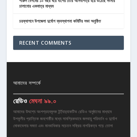
পারুল বেগমের ১০ বছর ধরে বাঁশের তৈরি আসবাপত্র হয়ে উঠেছে সংসার
চালানোর একমাত্র মাধ্যম
চরফ্যাশনে উপজেলা দুর্যোগ ব্যবস্থাপনা কমিটির সভা অনুষ্ঠিত
RECENT COMMENTS
আমাদের সম্পর্কে
রেডিও
মেঘনা ৯৯.০
আমাদের উদ্দশ্যে অংশগ্রহনমূলক ইর্ন্ট্যার‌্যাকটিভ রেডিও অনুষ্ঠানের মাধ্যমে
উপকুলীয় প্রান্তিক জনগোষ্ঠীর মধ্যে সামগ্রিকভাবে জলবায়ু পরিবর্তন ও দুর্যোগ
মোকাবেলায় সমতা এবং মানবাধিকার সচেতন সক্রিয় নাগরিকত্ব গড়ে তোলা