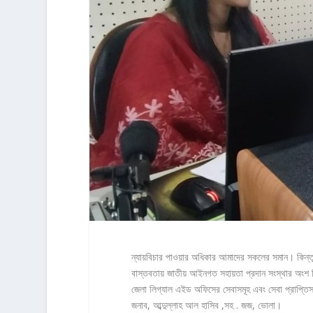
ন্যায়বিচার পাওয়ার অধিকার আমাদের সকলের সমান। কিন্তু
বাস্তবতায় জাতীয় আইনগত সহায়তা প্রদান সংস্থার অংশ হি
জেলা লিগ্যাল এইড অফিসের সেবাসমূহ এবং সেবা প্রাপ্তিসং
জনাব, আব্দুল্লাহ আল হাসিব ,সহ . জজ, ভোলা।