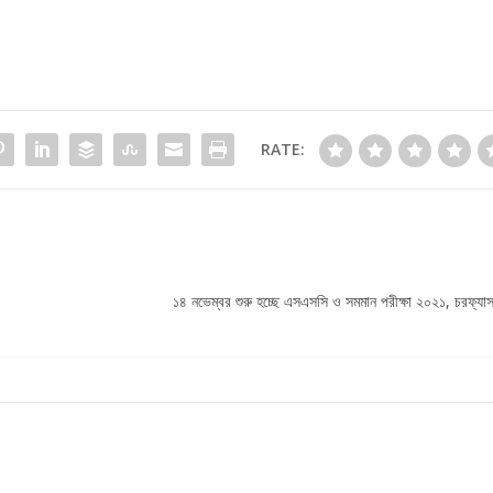
RATE:
১৪ নভেম্বর শুরু হচ্ছে এসএসসি ও সমমান পরীক্ষা ২০২১, চরফ্যাস