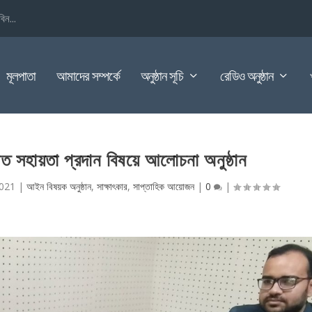
িন...
মূলপাতা
আমাদের সম্পর্কে
অনুষ্ঠান সূচি
রেডিও অনুষ্ঠান
ত সহায়তা প্রদান বিষয়ে আলোচনা অনুষ্ঠান
2021
|
আইন বিষয়ক অনুষ্ঠান
,
সাক্ষাৎকার
,
সাপ্তাহিক আয়োজন
|
0
|