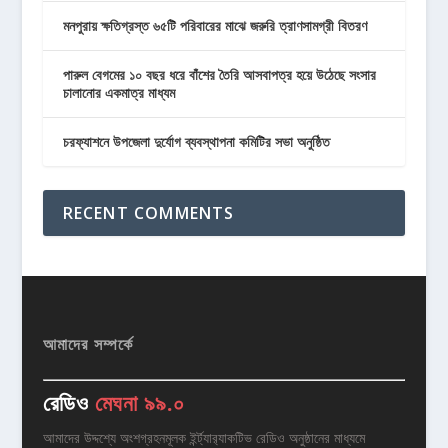
মনপুরায় ক্ষতিগ্রস্ত ৬৫টি পরিবারের মাঝে জরুরি ত্রাণসামগ্রী বিতরণ
পারুল বেগমের ১০ বছর ধরে বাঁশের তৈরি আসবাপত্র হয়ে উঠেছে সংসার
চালানোর একমাত্র মাধ্যম
চরফ্যাশনে উপজেলা দুর্যোগ ব্যবস্থাপনা কমিটির সভা অনুষ্ঠিত
RECENT COMMENTS
আমাদের সম্পর্কে
রেডিও
মেঘনা ৯৯.০
আমাদের উদ্দশ্যে অংশগ্রহনমূলক ইর্ন্ট্যার‌্যাকটিভ রেডিও অনুষ্ঠানের মাধ্যমে