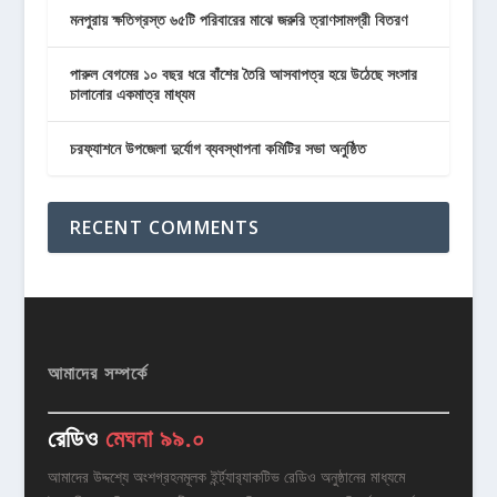
মনপুরায় ক্ষতিগ্রস্ত ৬৫টি পরিবারের মাঝে জরুরি ত্রাণসামগ্রী বিতরণ
পারুল বেগমের ১০ বছর ধরে বাঁশের তৈরি আসবাপত্র হয়ে উঠেছে সংসার
চালানোর একমাত্র মাধ্যম
চরফ্যাশনে উপজেলা দুর্যোগ ব্যবস্থাপনা কমিটির সভা অনুষ্ঠিত
RECENT COMMENTS
আমাদের সম্পর্কে
রেডিও
মেঘনা ৯৯.০
আমাদের উদ্দশ্যে অংশগ্রহনমূলক ইর্ন্ট্যার‌্যাকটিভ রেডিও অনুষ্ঠানের মাধ্যমে