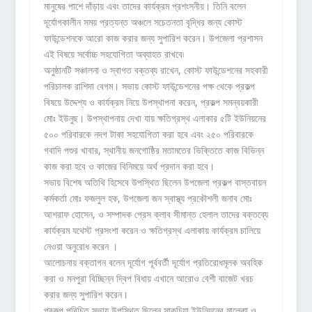
মানুষের পাশে দাঁড়ায় এবং তাদের কার্যক্রম প্রশংসনীয়। তিনি বলেন
দূর্যোগকালীন সময় প্রত্যন্ত অঞ্চলে সচেতনতা বৃদ্ধির জন্য কোস্ট
ফাউন্ডেশনকে আরো কাজ করার জন্য সুপারিশ করেন। উপজেলা প্রশাসন
এই বিষয়ে সর্বোচ্চ সহযোগিতা অব্যাহত রাখবে৷
অনুষ্ঠানটি সঞ্চালনা ও স্বাগত বক্তব্য রাখেন, কোস্ট ফাউন্ডেশনের সহকারী
পরিচালক রাশিদা বেগম। সভায় কোস্ট ফাউন্ডেশনের পক্ষ থেকে প্রকল্প
বিষয়ে উদ্দেশ্য ও কার্যক্রম নিয়ে উপস্থাপনা করেন, প্রকল্প সমন্বয়কারী
মোঃ ইউনুছ। উপস্থাপনায় দেখা যায় ক্ষতিগ্রস্থ এলাকার ৫টি ইউনিয়নের
৫০০ পরিবারকে নদগ টাকা সহযোগিতা করা হবে এবং ২৫০ পরিবারকে
গবাদি পশুর খাবার, স্থানীয় জনগোষ্ঠির মতামতের ভিক্তিতে কাজ বিভিন্ন
কাজ করা হবে ও কাজের বিনিময়ে অর্থ প্রদান করা হবে।
সভায় বিশেষ অতিথি হিসেবে উপস্থিত ছিলেন উপজেলা প্রকল্প বাস্তবায়ন
কর্মকর্তা মোঃ ফজলুল হক, উপজেলা জন স্বাস্থ্য প্রকৌশলী জনাব মোঃ
আশরাফ হোসেন, ও সম্পাদক প্রেস ক্লাব সীমান্ত হেলাল তাদের বক্তব্যে
কার্যক্রম যথেস্ট প্রসংশা করেন ও ক্ষতিগ্রস্থ এলাকায় কার্যক্রম চালিয়ে
নেওয়া অনুরোধ করেন ।
আলোচনায় বক্তাগন বলেন দূর্যোগ পূর্ববর্তী দূর্যোগ প্রতিরোধমূলক অবহিক
করা ও মনপুরা বিচ্ছিন্ন দ্বিপ বিধায় এখানে আরোও বেশী বাজেট খরচ
করার জন্য সুপারিশ করেন।
প্রকল্প পরিচিত সভায় উপস্থিত ছিলেন সাকুচিয়া ইউনিয়নের মালেকা ও