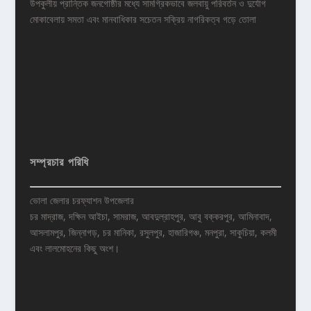
উপকুলীয় প্রান্তিক জনগোষ্ঠীর মধ্যে সামগ্রিকভাবে জলবায়ু পরিবর্তন ও দুর্যোগ
মোকাবেলায় সমতা এবং মানবাধিকার সচেতন সক্রিয় নাগরিকত্ব গড়ে তোলা
সম্প্রচার পরিধি
ভোলা জেলার চরফ্যাশন উপজেলার
চর মাদ্রাজ, দক্ষিন আইচা, সামরাজ, আবদুল্রাহপুর, আবু বক্করপুর, আমিনাবাদ,
আসলামপুর, জিন্নাগড়, চর মানিকা, রসুলপুর, হাজারিগঞ্চ, মনপুরা, সাকুচিয়া, কলমী
এবং লালমোহনের কিছু অংশ।