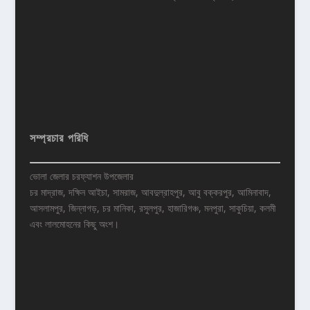
সম্প্রচার পরিধি
ভোলা জেলার চরফ্যাশন উপজেলার
চর মাদ্রাজ, দক্ষিন আইচা, সামরাজ, আবদুল্রাহপুর, আবু বক্করপুর, আমিনাবাদ,
আসলামপুর, জিন্নাগড়, চর মানিকা, রসুলপুর, হাজারিগঞ্চ, মনপুরা, সাকুচিয়া, কলমী
এবং লালমোহনের কিছু অংশ।