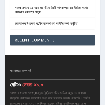
পারুল বেগমের ১০ বছর ধরে বাঁশের তৈরি আসবাপত্র হয়ে উঠেছে সংসার
চালানোর একমাত্র মাধ্যম
চরফ্যাশনে উপজেলা দুর্যোগ ব্যবস্থাপনা কমিটির সভা অনুষ্ঠিত
RECENT COMMENTS
আমাদের সম্পর্কে
রেডিও
মেঘনা ৯৯.০
আমাদের উদ্দশ্যে অংশগ্রহনমূলক ইর্ন্ট্যার‌্যাকটিভ রেডিও অনুষ্ঠানের মাধ্যমে
উপকুলীয় প্রান্তিক জনগোষ্ঠীর মধ্যে সামগ্রিকভাবে জলবায়ু পরিবর্তন ও দুর্যোগ
মোকাবেলায় সমতা এবং মানবাধিকার সচেতন সক্রিয় নাগরিকত্ব গড়ে তোলা