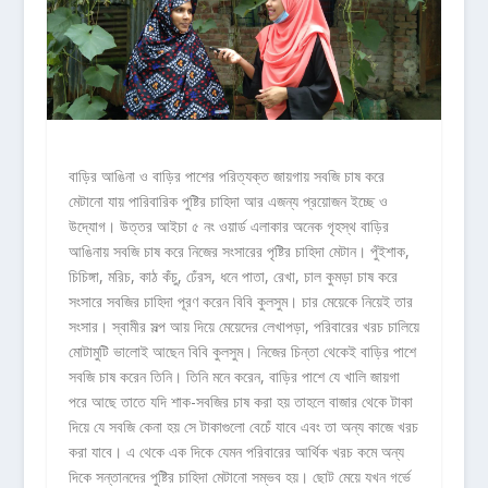
বাড়ির আঙিনা ও বাড়ির পাশের পরিত্যক্ত জায়গায় সবজি চাষ করে
মেটানো যায় পারিবারিক পুষ্টির চাহিদা আর এজন্য প্রয়োজন ইচ্ছে ও
উদ্যোগ। উত্তর আইচা ৫ নং ওয়ার্ড এলাকার অনেক গৃহস্থ বাড়ির
আঙিনায় সবজি চাষ করে নিজের সংসারের পৃষ্টির চাহিদা মেটান। পুঁইশাক,
চিচিঙ্গা, মরিচ, কাঠ কঁচু, ঢেঁরস, ধনে পাতা, রেখা, চাল কুমড়া চাষ করে
সংসারে সবজির চাহিদা পূরণ করেন বিবি কুলসুম। চার মেয়েকে নিয়েই তার
সংসার। স্বামীর সল্প আয় দিয়ে মেয়েদের লেখাপড়া, পরিবারের খরচ চালিয়ে
মোটামুটি ভালোই আছেন বিবি কুলসুম। নিজের চিন্তা থেকেই বাড়ির পাশে
সবজি চাষ করেন তিনি। তিনি মনে করেন, বাড়ির পাশে যে খালি জায়গা
পরে আছে তাতে যদি শাক-সবজির চাষ করা হয় তাহলে বাজার থেকে টাকা
দিয়ে যে সবজি কেনা হয় সে টাকাগুলো বেচেঁ যাবে এবং তা অন্য কাজে খরচ
করা যাবে। এ থেকে এক দিকে যেমন পরিবারের আর্থিক খরচ কমে অন্য
দিকে সন্তানদের পুষ্টির চাহিদা মেটানো সম্ভব হয়। ছোট মেয়ে যখন গর্ভে