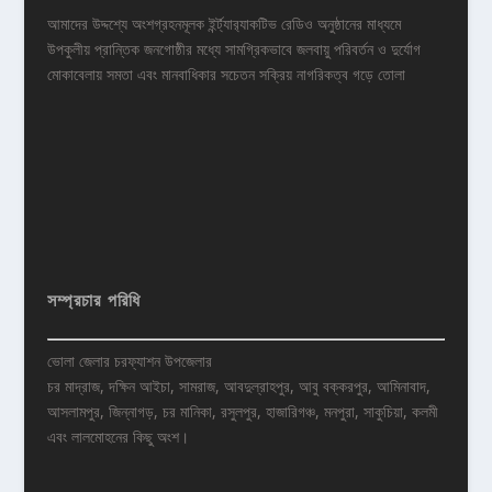
আমাদের উদ্দশ্যে অংশগ্রহনমূলক ইর্ন্ট্যার‌্যাকটিভ রেডিও অনুষ্ঠানের মাধ্যমে
উপকুলীয় প্রান্তিক জনগোষ্ঠীর মধ্যে সামগ্রিকভাবে জলবায়ু পরিবর্তন ও দুর্যোগ
মোকাবেলায় সমতা এবং মানবাধিকার সচেতন সক্রিয় নাগরিকত্ব গড়ে তোলা
সম্প্রচার পরিধি
ভোলা জেলার চরফ্যাশন উপজেলার
চর মাদ্রাজ, দক্ষিন আইচা, সামরাজ, আবদুল্রাহপুর, আবু বক্করপুর, আমিনাবাদ,
আসলামপুর, জিন্নাগড়, চর মানিকা, রসুলপুর, হাজারিগঞ্চ, মনপুরা, সাকুচিয়া, কলমী
এবং লালমোহনের কিছু অংশ।