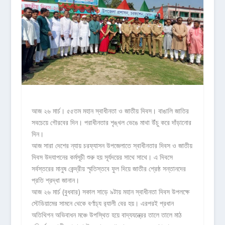
আজ ২৬ মার্চ। ৫৫তম মহান স্বাধীনতা ও জাতীয় দিবস। বাঙালি জাতির
সবচেয়ে গৌরবের দিন। পরাধীনতার শৃঙ্খল ভেঙে মাথা উঁচু করে দাঁড়ানোর
দিন।
আজ সারা দেশের ন্যায় চরফ্যাসন উপজেলাতে স্বাধীনতার দিবস ও জাতীয়
দিবস উদযাপনের কর্মসূচী শুরু হয় সূর্যদয়ের সাথে সাথে। এ দিবসে
সর্বস্তরের মানুষ কেন্দ্রীয় স্মৃতিস্তবে ফুল দিয়ে জাতীর শ্রেষ্ঠ সন্তানদের
প্রতি শ্রদ্ধা জানান।
আজ ২৬ মার্চ (বুধবার) সকাল সাড়ে ৯টায় মহান স্বাধীনতা দিবস উপলক্ষে
স্টেডিয়ামের সামনে থেকে বর্ণাঢ্য র‌্যালী বের হয়। এরপরই প্রধান
অতিথিগন অভিবাধন মঞ্চে উপস্থিত হয়ে বাদ্যযন্ত্রের তালে তালে মাঠ