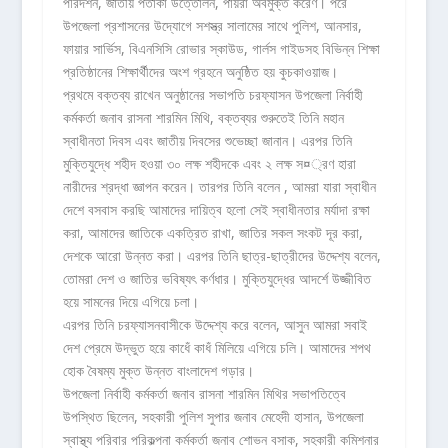
পরিদর্শন, জাতীয় পতাকা উত্তোলন, পায়রা অবমুক্ত করেণ। পরে
উপজেলা প্রশাসনের উদ্যোগে সশস্ত্র সালামের সাথে পুলিশ, আনসার,
ফায়ার সার্ভিস, বিএনসিসি রোভার স্কাউড, গার্লস গাইডসহ বিভিন্ন শিক্ষা
প্রতিষ্ঠানের শিক্ষার্থীদের অংশ গ্রহনে অনুষ্ঠিত হয় কুচকাওয়াজ।
প্রথমে বক্তব্য রাখেন অনুষ্ঠানের সভাপতি চরফ্যাসন উপজেলা নির্বাহী
কর্মকর্তা জনাব রাসনা শারমিন মিথি, বক্তব্যর শুরুতেই তিনি মহান
স্বাধীনতা দিবস এবং জাতীয় দিবসের শুভেচ্ছা জানান। এরপর তিনি
মুক্তিযুদ্ধে শহীদ হওয়া ৩০ লক্ষ শহীদকে এবং ২ লক্ষ স¤্রণ হারা
নারীদের শ্রদ্ধা জ্ঞাপন করেন। তারপর তিনি বলেন , আমরা যারা স্বাধীন
দেশে বসবাস করছি আমাদের দায়িত্ব হলো সেই স্বাধীনতার মর্যাদা রক্ষা
করা, আমাদের জাতিকে একত্রিত রাখা, জাতির সকল সংকট দূর করা,
দেশকে আরো উন্নত করা। এরপর তিনি ছাত্র-ছাত্রীদের উদ্দেশ্য বলেন,
তোমরা দেশ ও জাতির ভবিষ্যৎ কর্ণধার। মুক্তিযুদ্ধের আদর্শে উজ্জীবিত
হয়ে সামনের দিয়ে এগিয়ে চলা।
এরপর তিনি চরফ্যাসনবাসীকে উদ্দেশ্য করে বলেন, আসুন আমরা সবাই
দেশ প্রেমে উদ্ভুত হয়ে কাধেঁ কাধঁ মিলিয়ে এগিয়ে চলি। আমাদের শপথ
হোক বৈষম্য মুক্ত উন্নত বাংলাদেশ গড়ার।
উপজেলা নির্বাহী কর্মকর্তা জনাব রাসনা শারমিন মিথির সভাপতিত্বে
উপস্থিত ছিলেন, সহকারী পুলিশ সুপার জনাব মেহেদী হাসান, উপজেলা
স্বাস্থ্য পরিবার পরিকল্পনা কর্মকর্তা জনাব শোভন বসাক, সহকারী কমিশনার