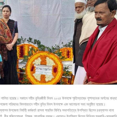
 পালিত হয়েছে। সকালে শহীদ বুদ্ধিজীবী দিবস ২০২৪ উপলক্ষে স্মৃতিস্তম্ভে পুষ্পস্তবক অর্পনের মাধ্যম
উপজেলা পরিষদের মিলনায়তনে শহীদ বুদ্ধি দিবস উপলক্ষে এক আলোচনা সভা অনুষ্ঠিত হয়েছে।
শন উপজেলা নির্বাহী কর্মকর্তা রাসনা সারমিন মিথি’র সভাপতিত্বে উপস্থিত ছিলেন চরফ্যাশন থানা
্তা, বীর মুক্তিযোদ্ধা, শিক্ষক, সাংবাদিক প্রমুখ। এছাড়াও উপস্থিত ছিলেন বিভিন্ন সরকারি-বেসরকারি