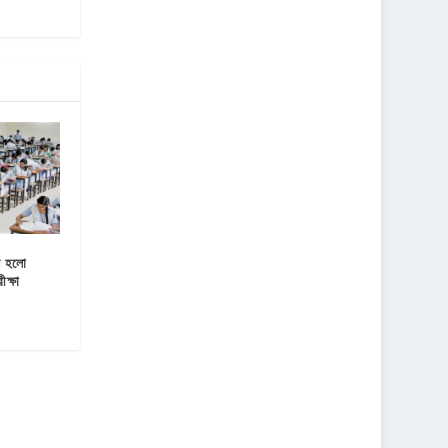
্ন হলো
ক্ষা