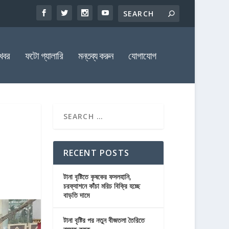
খবর
ফটো গ্যালারি
মন্তব্য করুন
যোগাযোগ
RECENT POSTS
টানা বৃষ্টিতে কৃষকের ফসলহানি,
চরফ্যাশনে কাঁচা মরিচ বিক্রি হচ্ছে
বাড়তি দামে
টানা বৃষ্টির পর নতুন বীজতলা তৈরিতে