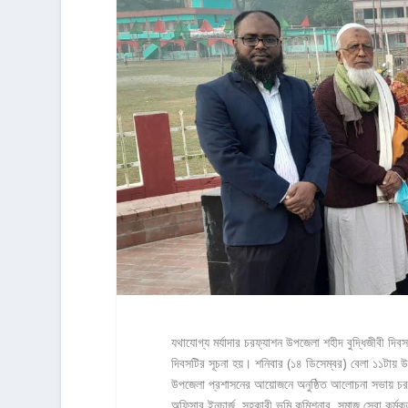
যথাযোগ্য মর্যাদার চরফ্যাশন উপজেলা শহীদ বুদ্ধিজীবী দিবস
দিবসটির সূচনা হয়। শনিবার (১৪ ডিসেম্বর) বেলা ১১টায় 
উপজেলা প্রশাসনের আয়োজনে অনুষ্ঠিত আলোচনা সভায় চরফ্যা
অফিসার ইনচার্জ, সহকারী ভূমি কমিশনার, সমাজ সেবা কর্মকর