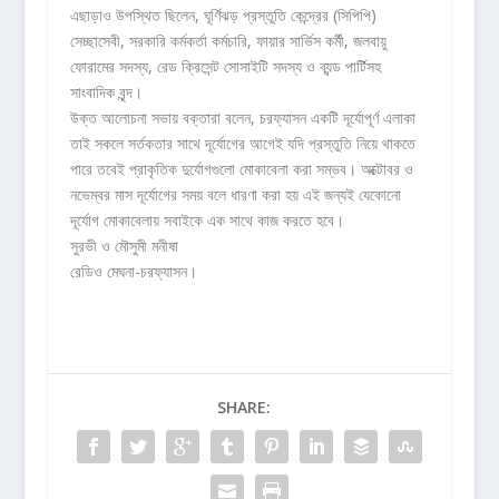
এছাড়াও উপস্থিত ছিলেন, ঘূর্ণিঝড় প্রস্তুতি কেন্দ্রের (সিপিপি)
সেচ্ছাসেবী, সরকারি কর্মকর্তা কর্মচারি, ফায়ার সার্ভিস কর্মী, জলবায়ু
ফোরামের সদস্য, রেড ক্রিসেন্ট সোসাইটি সদস্য ও ব্যন্ড পার্টিসহ
সাংবাদিক বৃন্দ।
উক্ত আলোচনা সভায় বক্তারা বলেন, চরফ্যাসন একটি দূর্যোপূর্ণ এলাকা
তাই সকলে সর্তকতার সাথে দূর্যোগের আগেই যদি প্রস্তুতি নিয়ে থাকতে
পারে তবেই প্রাকৃতিক দুর্যোগগুলো মোকাবেলা করা সম্ভব। অক্টোবর ও
নভেম্বর মাস দূর্যোগের সময় বলে ধারণা করা হয় এই জন্যই যেকোনো
দূর্যোগ মোকাবেলায় সবাইকে এক সাথে কাজ করতে হবে।
সুরভী ও মৌসুমী মনীষা
রেডিও মেঘনা-চরফ্যাসন।
SHARE: