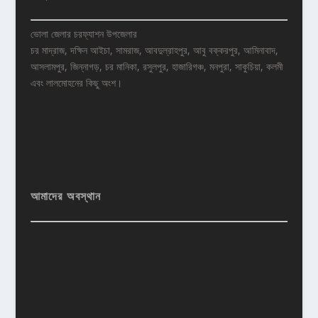
ভোলা জেলার চরফ্যাশন উপজেলার
চর মাদ্রাজ, দক্ষিন আইচা, সামরাজ, আবদুল্রাহপুর, আবু বক্করপুর, আমিনাবাদ,
আসলামপুর, জিন্নাগড়, চর মানিকা, রসুলপুর, হাজারিগঞ্চ, মনপুরা, সাকুচিয়া, কলমী
এবং লালমোহনের কিছু অংশ।
আমাদের অবস্থান