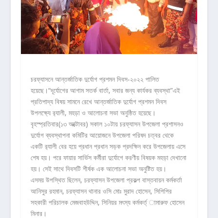
চরফ্যাসনে আন্তর্জাতিক দুর্যোগ প্রশমন দিবস-২০২২ পালিত
হয়েছে।“দূর্যোগের আগাম সতর্ক বার্তা, সবার জন্য কার্যকর ব্যবস্থা”এই
প্রতিপাদ্য বিষয় সামনে রেখে আন্তর্জাতিক দুর্যোগ প্রশমন দিবস
উপলক্ষ্যে র‌্যালী, মহড়া ও আলোচনা সভা অনুষ্ঠিত হয়েছে।
বৃহস্প্রতিবার(১৩ অক্টোবর) সকাল ১০টায় চরফ্যাসন উপজেলা প্রশাসনও
দুর্যোগ ব্যবস্থাপনা কমিটির আয়োজনে উপজেলা পরিষদ চত্বর থেকে
একটি র‌্যালী বের হয়ে প্রধান প্রধান সড়ক প্রদক্ষিন করে উপজেলায় এসে
শেষ হয়। পরে ফায়ার সার্ভিস কর্মীরা দুর্যোগে করণীয় বিষয়ক মহড়া দেখানো
হয়। সেই সাথে দিবসটি শীর্ষক এক আলোচনা সভা অনুষ্টিত হয়।
এসময় উপস্থিত ছিলেন, চরফ্যাসন উপজেলা প্রকল্প বাস্তবায়ন কর্মকর্তা
আনিসুর রহমান, চরফ্যাসন থানার ওসি মোঃ মুরাদ হোসেন, সিপিপির
সহকারী পরিচালক মেজবাহউদ্দিন, সিনিয়র মৎস্য কর্মকর্ত্ ামারুফ হোসেন
মিনার।