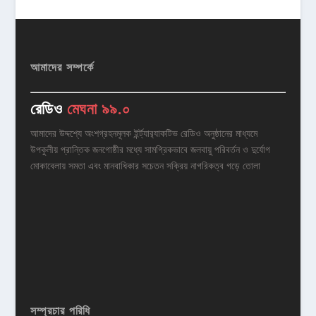
আমাদের সম্পর্কে
রেডিও
মেঘনা ৯৯.০
আমাদের উদ্দশ্যে অংশগ্রহনমূলক ইর্ন্ট্যার‌্যাকটিভ রেডিও অনুষ্ঠানের মাধ্যমে
উপকুলীয় প্রান্তিক জনগোষ্ঠীর মধ্যে সামগ্রিকভাবে জলবায়ু পরিবর্তন ও দুর্যোগ
মোকাবেলায় সমতা এবং মানবাধিকার সচেতন সক্রিয় নাগরিকত্ব গড়ে তোলা
সম্প্রচার পরিধি