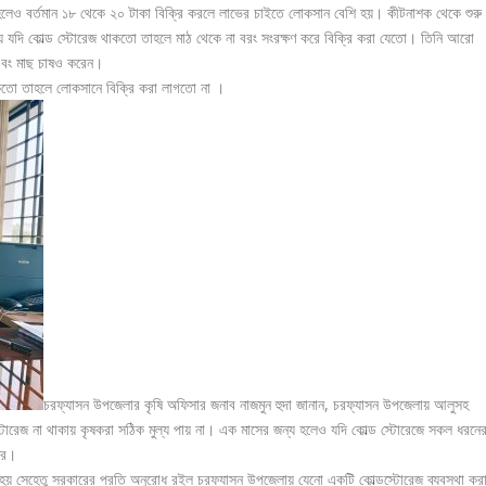
েও বর্তমান ১৮ থেকে ২০ টাকা বিক্রি করলে লাভের চাইতে লোকসান বেশি হয়। কীটনাশক থেকে শুরু
 যদি কোল্ড স্টোরেজ থাকতো তাহলে মাঠ থেকে না বরং সংরক্ষণ করে বিক্রি করা যেতো। তিনি আরো
 এবং মাছ চাষও করেন।
কতো তাহলে লোকসানে বিক্রি করা লাগতো না ।
চরফ্যাসন উপজেলার কৃষি অফিসার জনাব নাজমুন হুদা জানান, চরফ্যাসন উপজেলায় আলুসহ
োরেজ না থাকায় কৃষকরা সঠিক মুল্য পায় না। এক মাসের জন্য হলেও যদি কোল্ড স্টোরেজে সকল ধরনে
রে।
য় সেহেতু সরকারের প্রতি অনুরোধ রইল চরফ্যাসন উপজেলায় যেনো একটি কোল্ডস্টোরেজ ব্যবস্থা কর