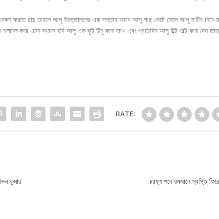
 সংরক্ষন করতে চায় তাহলে আলু উত্তোলনের এক সপ্তাহ আগে আলু গাছ কেটে ফেলে আলু মাটির নিচে র
াচল করে এমন স্থানে যদি আলু এক ফুট উঁচু করে রাখে এবং প্রতিদিন আলু উল্ট পাল্ট করে দেয় তাহ
RATE:
োভন কুমার
চরফ্যাশনে রমজানে স্বস্তি ফির