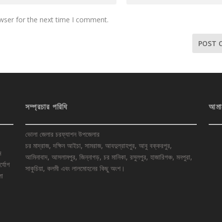
wser for the next time I comment.
সম্প্রচার পরিধি
আমা
ভোলা জেলার চরফ্যাশন উপজেলার
চর মাদ্রাজ, দক্ষিন আইচা, সামরাজ, আবদুল্রাহপুর, আবু বক্করপুর,
ে
আমিনাবাদ, আসলামপুর, জিন্নাগড়, চর মানিকা, রসুলপুর, হাজারিগঞ্চ, মনপুরা,
র্যোগ
সাকুচিয়া, কলমী এবং লালমোহনের কিছু অংশ।
লা