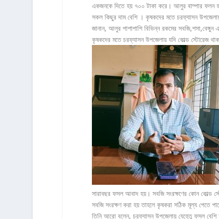
একজনকে দিতে হয় ৭০০ টাকা করে। আলুর বাম্পার ফলন হল
সকল কিছুর দাম বেশি । কৃষকদের মতে চরফ্যাসন উপজেলায়
জানান, আলুর পাশাপাশি বিভিন্ন রকমের সবজি,শসা,বেঙ্গুন
কৃষকদের মতে চরফ্যাসন উপজেলায় যদি কোল্ড স্টোরেজ থা
সারাবছর ফসল আবাদ হয়। সবজি সংরক্ষণের কোন কোল্ড স্ট
সবজি সংরক্ষণ করা হয় তাহলে কৃষকরা সঠিক মূল্য পেতে পা
তিনি আরো বলেন, চরফ্যাসন উপজেলায় যেহেতু ফসল বেশি হ