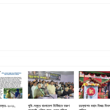
সেম্বর-২০২১,
সুখি-সমৃদ্ধ বাংলাদেশ বির্নিমানে তরুণ
চরফ্যাশন মহান বিজয় দি