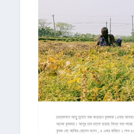
চরফ্যাসনে আলুু তুলতে শুরু করেছেন কৃষকরা।এবার আবহা
অনেক কৃষকরা। আলুর চাষ ভালো হয়েছে কিন্ত দাম পাচ্ছে
কৃষক মো: জাকির হোসেন বলেন , ৪ একর জমিতে ২ লাখ ৫০