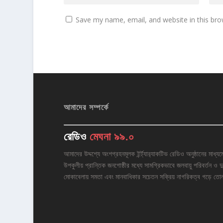
Save my name, email, and website in this bro
আমাদের সম্পর্কে
রেডিও
মেঘনা ৯৯.০
আমাদের উদ্দশ্যে অংশগ্রহনমূলক ইর্ন্ট্যার‌্যাকটিভ রেডিও অনুষ্ঠানের মাধ্যম
উপকুলীয় প্রান্তিক জনগোষ্ঠীর মধ্যে সামগ্রিকভাবে জলবায়ু পরিবর্তন ও দু
মোকাবেলায় সমতা এবং মানবাধিকার সচেতন সক্রিয় নাগরিকত্ব গড়ে তো