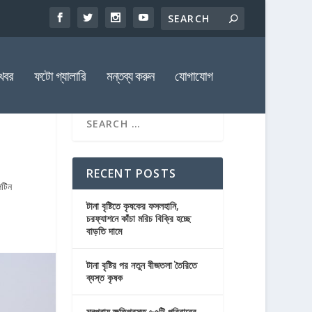
খবর
ফটো গ্যালারি
মন্তব্য করুন
যোগাযোগ
RECENT POSTS
েটিন
টানা বৃষ্টিতে কৃষকের ফসলহানি,
চরফ্যাশনে কাঁচা মরিচ বিক্রি হচ্ছে
বাড়তি দামে
টানা বৃষ্টির পর নতুন বীজতলা তৈরিতে
ব্যস্ত কৃষক
মনপুরায় ক্ষতিগ্রস্ত ৬৫টি পরিবারের