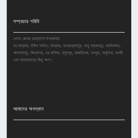
সম্প্রচার পরিধি
ভোলা জেলার চরফ্যাশন উপজেলার
চর মাদ্রাজ, দক্ষিন আইচা, সামরাজ, আবদুল্রাহপুর, আবু বক্করপুর, আমিনাবাদ,
আসলামপুর, জিন্নাগড়, চর মানিকা, রসুলপুর, হাজারিগঞ্চ, মনপুরা, সাকুচিয়া, কলমী
এবং লালমোহনের কিছু অংশ।
আমাদের অবস্থান