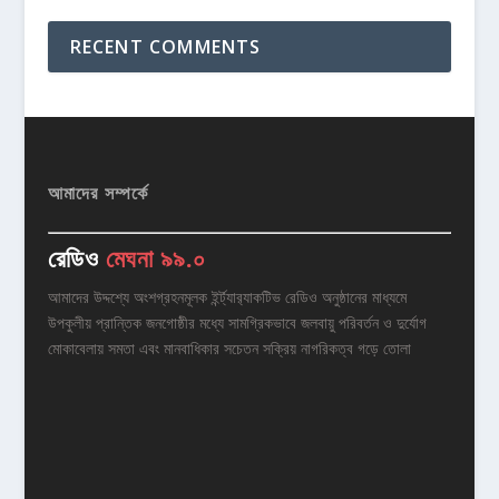
RECENT COMMENTS
আমাদের সম্পর্কে
রেডিও
মেঘনা ৯৯.০
আমাদের উদ্দশ্যে অংশগ্রহনমূলক ইর্ন্ট্যার‌্যাকটিভ রেডিও অনুষ্ঠানের মাধ্যমে
উপকুলীয় প্রান্তিক জনগোষ্ঠীর মধ্যে সামগ্রিকভাবে জলবায়ু পরিবর্তন ও দুর্যোগ
মোকাবেলায় সমতা এবং মানবাধিকার সচেতন সক্রিয় নাগরিকত্ব গড়ে তোলা