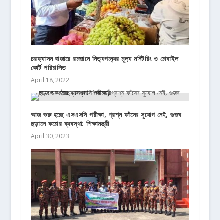
চরফ‍্যাসন বাজারে রমজানে নিত‍্যপন‍্যের মূল‍্য মনিটরিং ও মোবাইল
কোর্ট পরিচালিত
April 18, 2022
আজ শুরু হচ্ছে এসএসসি পরীক্ষা, প্রশ্ন ফাঁসের সুযোগ নেই, গুজব
ছড়ালে কঠোর ব্যবস্থা: শিক্ষামন্ত্রী
April 30, 2023