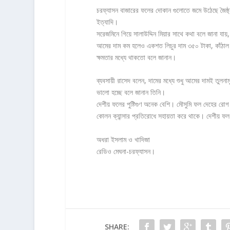
চরফ্যাসন বাজারের ফলের দোকান গুলোতে জমে উঠেছে জৈষ্ঠ
ইত্যাদি।
সরেজমিনে গিয়ে সালাউদ্দিন মিয়ার সাথে কথা বলে জানা যায়
আমের দাম কম হলেও একশত লিচুর দাম ৩৫০ টাকা, কাঁঠাল
ক্ষমতার মধ্যে থাকতো বলে জানান।
ব্যবসায়ী রাসেদ বলেন, দামের মধ্যে শুধু আমের দামই তুল
ভালো হচ্ছে বলে জানান তিনি।
দেশীয় ফলের পুষ্টিগুণ অনেক বেশি। মৌসুমি ফল দেহের রো
কোলন ক্যান্সার প্রতিরোধে সহায়তা করে থাকে। দেশীয় ফল ত্
অধরা ইসলাম ও খাদিজা
রেডিও মেঘনা-চরফ্যাসন।
SHARE: