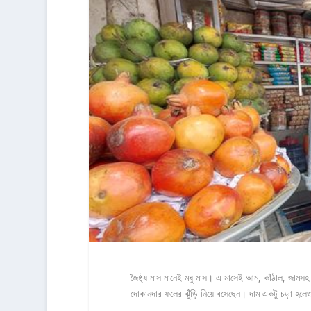
জৈষ্ঠ্য মাস মানেই মধু মাস। এ মাসেই আম, কাঁঠাল, জামস
দোকানদার ফলের ঝুঁড়ি নিয়ে বসেছেন। দাম একটু চড়া হলেও