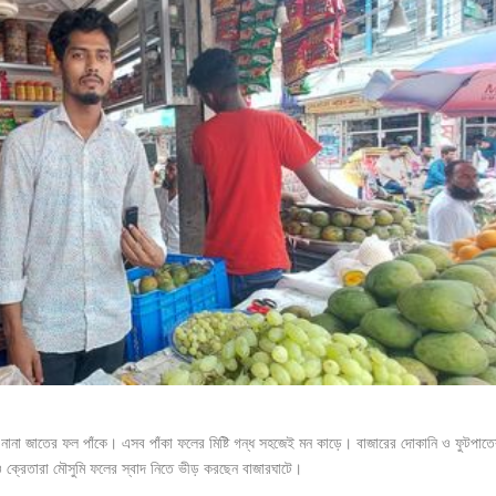
হ নানা জাতের ফল পাঁকে। এসব পাঁকা ফলের মিষ্টি গন্ধ সহজেই মন কাড়ে। বাজারের দোকানি ও ফুটপাতে
 ক্রেতারা মৌসুমি ফলের স্বাদ নিতে ভীড় করছেন বাজারঘাটে।