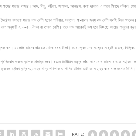
্য মাসের ফলের বাজার। আম, লিচু, কাঁঠাল, জামরুল, আনারস, কলা ছাড়াও এ মাসে মিলছে লটকন, পেয়
, জৈষ্ঠ্যের রসালো ফলের দাম বেশি হলেও পরিবার, সন্তান, মা-বাবার জন্য কম বেশি সবাই কিনে থাকেন
 ধরণ অনুযায়ী ২০০-৫০০টাকা বা তারও বেশি। তবে দাম আরেকটু কম হলে নি¤œ আয়ের মানুষের ক্র
নামূলক কম। ১ কেজি আমের দাম ৮০ থেকে ১০০ টাকা। তবে ক্রেতাদের সাধ্যের মধ্যেই রয়েছে, বিক্রিও
গ প্রতিরোধ করতে ব্যাপক সাহায্য করে। যেমন ভিটামিন সমৃদ্ধ কাঁচা আম চোখ ভালো রাখতে সহায়তা ক
বকের সৌন্দর্য বৃদ্ধিসহ দেহের খাদ্য পরিপাক ও পানির চাহিদা মেটাতে সাহায্য করে বলে জানান তিনি।
RATE: