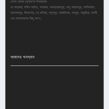
ভোলা জেলার চরফ্যাশন উপজেলার
চর মাদ্রাজ, দক্ষিন আইচা, সামরাজ, আবদুল্রাহপুর, আবু বক্করপুর, আমিনাবাদ,
আসলামপুর, জিন্নাগড়, চর মানিকা, রসুলপুর, হাজারিগঞ্চ, মনপুরা, সাকুচিয়া, কলমী
এবং লালমোহনের কিছু অংশ।
আমাদের অবস্থান