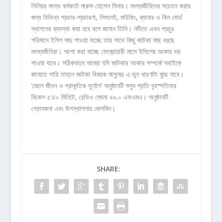
সিনিয়র মৎস্য কর্মকর্তা মারুফ হোসেন মিনার। মৎস্যজীবিদের সচেতন করার
জন্য বিভিন্ন প্রচার-প্রচারণা, লিপলেট, মাইকিং, ব্যানার ও বিল বোর্ড
স্থাপনের ব্যবস্থা করা হবে বলে জানান তিনি। নদীতে এখন প্রচুর
পরিমানে ইলিশ মাছ পাওয়া যাচ্ছে তার সাথে কিছু জাটকা মাছ ধরছে
মৎস্যজীবিরা। আশা করা যাচ্ছে ফেব্রোয়ারী মাসে ইলিশের আকার বড়
পাওয়া যাবে। সঠিকভাবে আমরা যদি জাটকার আকার সম্পর্কে সবাইকে
জানাতে পারি তাহলে জাটকা বিষয়ক মানুষের এ ভুল ধারণাটা মুছে যাবে।
‘জেলে জীবন ও প্রাকৃতিক দূর্যোগ’ অনুষ্ঠানটি শুনুন প্রতি বৃহস্পতিবার
বিকেল ৫:৪০ মিনিটে, রেডিও মেঘনা ৯৯.০ এফএমএ। অনুষ্ঠানটি
প্রোযজনা এবং উপস্থাপনায় জেসমিন।
SHARE: