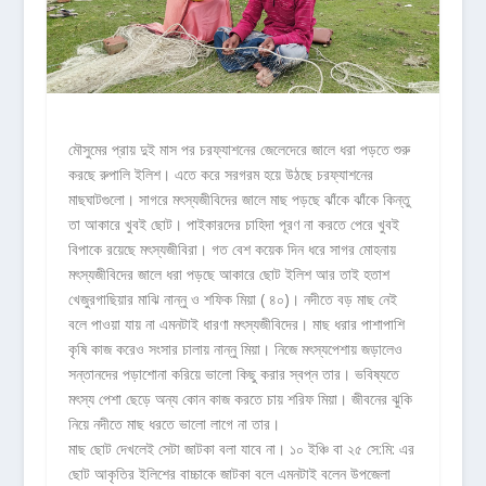
মৌসুমের প্রায় দুই মাস পর চরফ্যাশনের জেলেদেরে জালে ধরা পড়তে শুরু
করছে রুপালি ইলিশ। এতে করে সরগরম হয়ে উঠছে চরফ্যাশনের
মাছঘাটগুলো। সাগরে মৎস্যজীবিদের জালে মাছ পড়ছে ঝাঁকে ঝাঁকে কিন্তু
তা আকারে খুবই ছোট। পাইকারদের চাহিদা পূরণ না করতে পেরে খুবই
বিপাকে রয়েছে মৎস্যজীবিরা। গত বেশ কয়েক দিন ধরে সাগর মোহনায়
মৎস্যজীবিদের জালে ধরা পড়ছে আকারে ছোট ইলিশ আর তাই হতাশ
খেজুরগাছিয়ার মাঝি নান্নু ও শফিক মিয়া ( ৪০)। নদীতে বড় মাছ নেই
বলে পাওয়া যায় না এমনটাই ধারণা মৎস্যজীবিদের। মাছ ধরার পাশাপাশি
কৃষি কাজ করেও সংসার চালায় নান্নু মিয়া। নিজে মৎস্যপেশায় জড়ালেও
সন্তানদের পড়াশোনা করিয়ে ভালো কিছু করার স্বপ্ন তার। ভবিষ্যতে
মৎস্য পেশা ছেড়ে অন্য কোন কাজ করতে চায় শরিফ মিয়া। জীবনের ঝুকি
নিয়ে নদীতে মাছ ধরতে ভালো লাগে না তার।
মাছ ছোট দেখলেই সেটা জাটকা বলা যাবে না। ১০ ইঞ্চি বা ২৫ সে:মি: এর
ছোট আকৃতির ইলিশের বাচ্চাকে জাটকা বলে এমনটাই বলেন উপজেলা