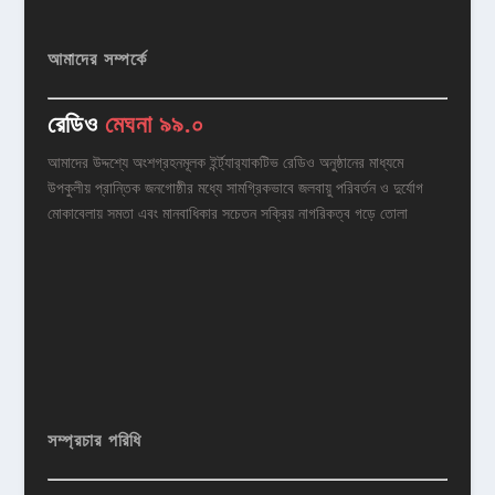
আমাদের সম্পর্কে
রেডিও
মেঘনা ৯৯.০
আমাদের উদ্দশ্যে অংশগ্রহনমূলক ইর্ন্ট্যার‌্যাকটিভ রেডিও অনুষ্ঠানের মাধ্যমে
উপকুলীয় প্রান্তিক জনগোষ্ঠীর মধ্যে সামগ্রিকভাবে জলবায়ু পরিবর্তন ও দুর্যোগ
মোকাবেলায় সমতা এবং মানবাধিকার সচেতন সক্রিয় নাগরিকত্ব গড়ে তোলা
সম্প্রচার পরিধি