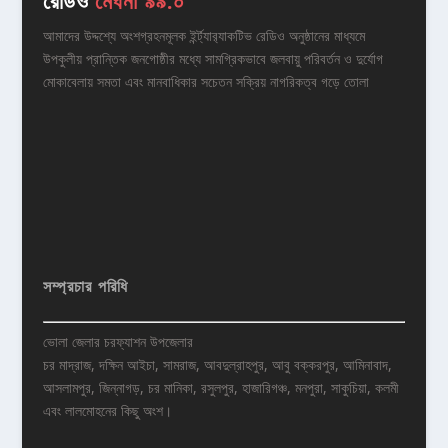
রেডিও
মেঘনা ৯৯.০
আমাদের উদ্দশ্যে অংশগ্রহনমূলক ইর্ন্ট্যার‌্যাকটিভ রেডিও অনুষ্ঠানের মাধ্যমে
উপকুলীয় প্রান্তিক জনগোষ্ঠীর মধ্যে সামগ্রিকভাবে জলবায়ু পরিবর্তন ও দুর্যোগ
মোকাবেলায় সমতা এবং মানবাধিকার সচেতন সক্রিয় নাগরিকত্ব গড়ে তোলা
সম্প্রচার পরিধি
ভোলা জেলার চরফ্যাশন উপজেলার
চর মাদ্রাজ, দক্ষিন আইচা, সামরাজ, আবদুল্রাহপুর, আবু বক্করপুর, আমিনাবাদ,
আসলামপুর, জিন্নাগড়, চর মানিকা, রসুলপুর, হাজারিগঞ্চ, মনপুরা, সাকুচিয়া, কলমী
এবং লালমোহনের কিছু অংশ।