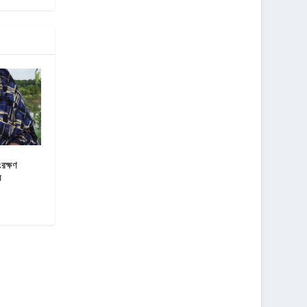
রক্ষণ
ম