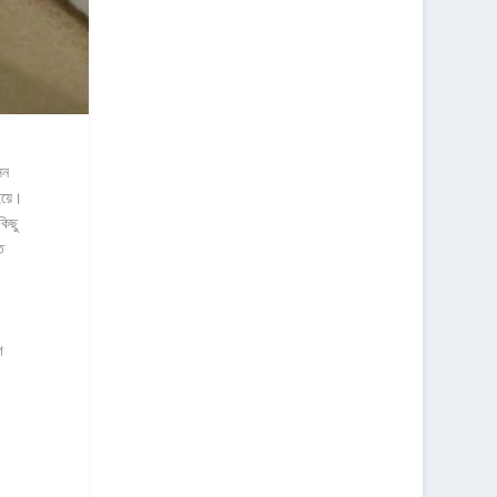
সন
ইয়ে।
কিছু
ি
গ