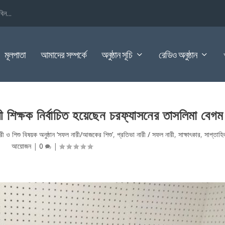
িন...
মূলপাতা
আমাদের সম্পর্কে
অনুষ্ঠান সূচি
রেডিও অনুষ্ঠান
ী শিক্ষক নির্বাচিত হয়েছেন চরফ্যাসনের তাসলিমা বেগম
রী ও শিশু বিষয়ক অনুষ্ঠান ‘সফল নারী/আজকের শিশু’
,
প্রতিভা নারী / সফল নারী
,
সাক্ষাৎকার
,
সাপ্তাহি
আয়োজন
|
0
|