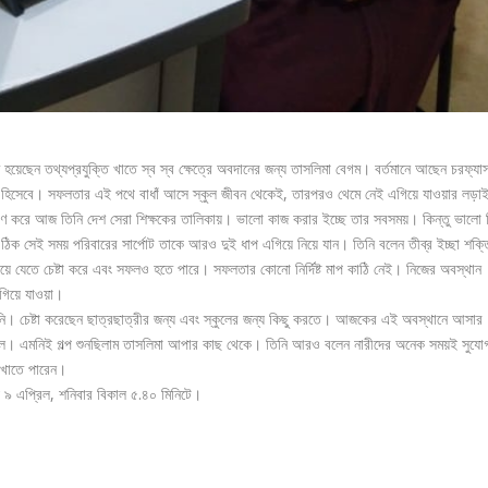
িত হয়েছেন তথ্যপ্রযুক্তি খাতে স্ব স্ব ক্ষেত্রে অবদানের জন্য তাসলিমা বেগম। বর্তমানে আছেন চরফ্যা
িক্ষক হিসেবে। সফলতার এই পথে বাধাঁ আসে স্কুল জীবন থেকেই, তারপরও থেমে নেই এগিয়ে যাওয়ার লড়া
ূরণ করে আজ তিনি দেশ সেরা শিক্ষকের তালিকায়। ভালো কাজ করার ইচ্ছে তার সবসময়। কিন্তু ভালো 
ঠিক সেই সময় পরিবারের সার্পোট তাকে আরও দুই ধাপ এগিয়ে নিয়ে যান। তিনি বলেন তীব্র ইচ্ছা শক্ত
য়ে যেতে চেষ্টা করে এবং সফলও হতে পারে। সফলতার কোনো নির্দিষ্ট মাপ কাঠি নেই। নিজের অবস্থান
গিয়ে যাওয়া।
। চেষ্টা করেছেন ছাত্রছাত্রীর জন্য এবং স্কুলের জন্য কিছু করতে। আজকের এই অবস্থানে আসার
া ছিল। এমনিই গল্প শুনছিলাম তাসলিমা আপার কাছ থেকে। তিনি আরও বলেন নারীদের অনেক সময়ই সুযো
দেখাতে পারেন।
য় ৯ এপ্রিল, শনিবার বিকাল ৫.৪০ মিনিটে।