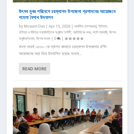
উৎসব মুখর পরিবেশে চরফ্যাশন উপজেলা প্রশাসনের আয়োজনে
পহেলা বৈশাখ উদযাপন
by
Mosumi Das
|
Apr 15, 2026
|
আর্কাইভ (সম্প্রচার)
,
ইতিহাস,
ঐতিহ্য ও বিচিত্র তথ্যভিত্তিক অনুষ্ঠান ‘বর্ণালী’
,
প্রতিদিনের খবর
,
ফটো গ্যালারি
,
বিশেষ
অনুষ্ঠান/সংবাদ
,
বিশেষ সংবাদ
|
0
|
বাংলা নববর্ষ ১৪৩৩- কে স্বাগত জানাতে চরফ্যাশন উপজেলায় বর্ণিল
আয়োজনের মধ্য দিয়ে উদযাপিত হয়েছে পহেলা...
READ MORE