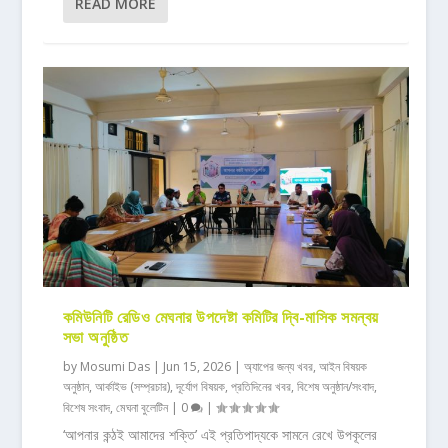
READ MORE
কমিউনিটি রেডিও মেঘনার উপদেষ্টা কমিটির দ্বি-মাসিক সমন্বয়
সভা অনুষ্ঠিত
by
Mosumi Das
|
Jun 15, 2026
|
অ্যাপের জন্য খবর
,
আইন বিষয়ক
অনুষ্ঠান
,
আর্কাইভ (সম্প্রচার)
,
দূর্যোগ বিষয়ক
,
প্রতিদিনের খবর
,
বিশেষ অনুষ্ঠান/সংবাদ
,
বিশেষ সংবাদ
,
মেঘনা বুলেটিন
|
0
|
‘আপনার কন্ঠই আমাদের শক্তি’ এই প্রতিপাদ্যকে সামনে রেখে উপকূলের