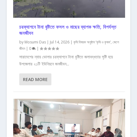
চরফ্যাশনে টানা বৃষ্টিতে ফসল ও মাছের ব্যাপক ক্ষতি, বিপর্যস্ত
জনজীবন
by
Mosumi Das
|
Jul 14, 2026
|
কৃষি বিষয়ক অনুষ্ঠান ‘কৃষি ও কৃষক’
,
জেলে
জীবন
|
0
|
সারাদেশের ন্যায় ভোলার চরফ্যাশনে টানা বৃষ্টিতে জলাবদ্ধতার সৃষ্টি হয়ে
উপজেলার ২১টি ইউনিয়নে জনজীবন...
READ MORE