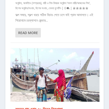
অনুষ্ঠান
,
আর্কাইভ (সম্প্রচার)
,
নারী ও শিশু বিষয়ক অনুষ্ঠান ‘সফল নারী/আজকের শিশু’
,
বিশেষ অনুষ্ঠান/সংবাদ
,
বিশেষ সংবাদ
,
মেঘনা বুলেটিন
|
0
|
অল্প সময়ে, স্বল্প খরচে সঠিক বিচার পেতে চলে যাই গ্রাম আদালতে। এই
শিরোনামে চরফ্যাশনে জেন্ডার...
READ MORE
সমুদ্রে মাছ ধরায় ৫৮ দিনের নিষেধাজ্ঞা