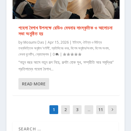
পহেলা বৈশাখ উপলক্ষে রেডিও মেঘনায় সাংস্কৃতিক ও আলোচনা
সভা অনুষ্ঠিত হয়
by
Mosumi Das
|
Apr 15, 2026
|
ইতিহাস, ঐতিহ্য ও বিচিত্র
তথ্যভিত্তিক অনুষ্ঠান ‘বর্ণালী’
,
প্রতিদিনের খবর
,
বিশেষ অনুষ্ঠান/সংবাদ
,
বিশেষ সংবাদ
,
মেঘনা বুলেটিন
,
শ্রোতাক্লাব
|
0
|
“নতুন বছর আসে নতুন গল্প নিয়ে, গল্পটা হোক সুখ, সম্প্রীতি আর সমৃদ্ধির”
প্রতিপাদ্যে পহেলা বৈশাখ...
READ MORE
1
2
3
...
11