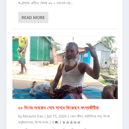
কণ্ঠস্বর রেডিও মেঘনা ৯৯.০ এফএম এর...
READ MORE
৫৮ দিনের অবরোধ শেষে সাগরে ফিরেছেন মৎস্যজীবীরা
by
Mosumi Das
|
Jun 15, 2026
|
জেলে জীবন
,
প্রতিদিনের খবর
,
বিশেষ
অনুষ্ঠান/সংবাদ
,
বিশেষ সংবাদ
|
0
|