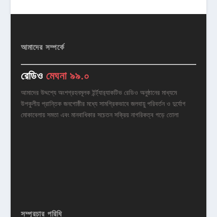
আমাদের সম্পর্কে
রেডিও
মেঘনা ৯৯.০
আমাদের উদ্দশ্যে অংশগ্রহনমূলক ইর্ন্ট্যার‌্যাকটিভ রেডিও অনুষ্ঠানের মাধ্যমে
উপকুলীয় প্রান্তিক জনগোষ্ঠীর মধ্যে সামগ্রিকভাবে জলবায়ু পরিবর্তন ও দুর্যোগ
মোকাবেলায় সমতা এবং মানবাধিকার সচেতন সক্রিয় নাগরিকত্ব গড়ে তোলা
সম্প্রচার পরিধি