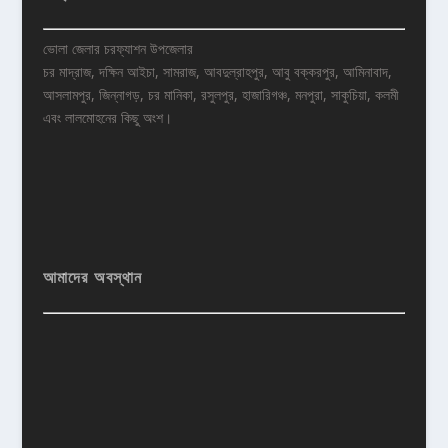
ভোলা জেলার চরফ্যাশন উপজেলার
চর মাদ্রাজ, দক্ষিন আইচা, সামরাজ, আবদুল্রাহপুর, আবু বক্করপুর, আমিনাবাদ,
আসলামপুর, জিন্নাগড়, চর মানিকা, রসুলপুর, হাজারিগঞ্চ, মনপুরা, সাকুচিয়া, কলমী
এবং লালমোহনের কিছু অংশ।
আমাদের অবস্থান