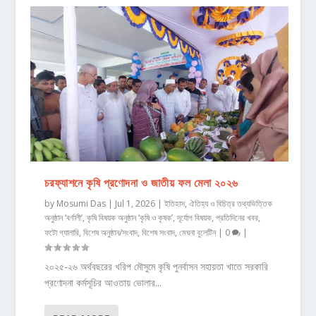
চরফ্যাশনে কৃষি প্রণোদনা ও জাতীয় ফল মেলা ২০২৬
by
Mosumi Das
|
Jul 1, 2026
|
ইতিহাস, ঐতিহ্য ও বিচিত্র তথ্যভিত্তিক
অনুষ্ঠান ‘বর্ণালী’
,
কৃষি বিষয়ক অনুষ্ঠান ‘কৃষি ও কৃষক’
,
দূর্যোগ বিষয়ক
,
প্রতিদিনের খবর
,
ফটো গ্যালারি
,
বিশেষ অনুষ্ঠান/সংবাদ
,
বিশেষ সংবাদ
,
মেঘনা বুলেটিন
|
0
|
২০২৫-২৬ অর্থবছরের খরিপ মৌসুমে কৃষি পুনর্বাসন সহায়তা খাতে সরকারি
প্রণোদনা কর্মসূচির আওতায় ভোলার...