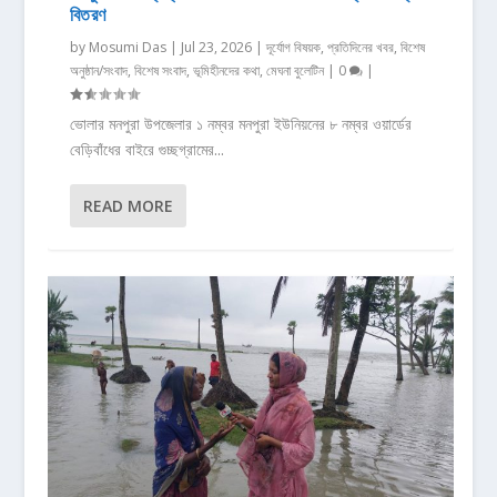
বিতরণ
by
Mosumi Das
|
Jul 23, 2026
|
দূর্যোগ বিষয়ক
,
প্রতিদিনের খবর
,
বিশেষ
অনুষ্ঠান/সংবাদ
,
বিশেষ সংবাদ
,
ভূমিহীনদের কথা
,
মেঘনা বুলেটিন
|
0
|
ভোলার মনপুরা উপজেলার ১ নম্বর মনপুরা ইউনিয়নের ৮ নম্বর ওয়ার্ডের
বেড়িবাঁধের বাইরে গুচ্ছগ্রামের...
READ MORE