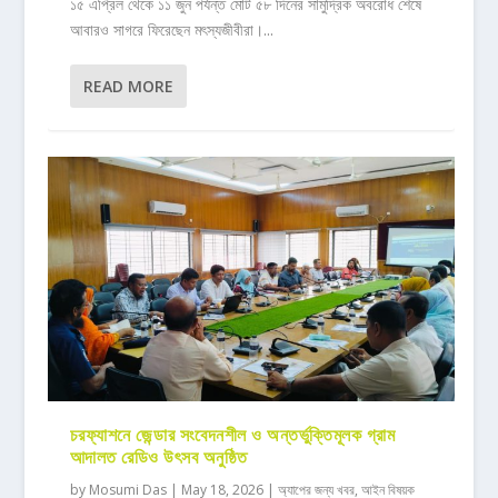
১৫ এপ্রিল থেকে ১১ জুন পর্যন্ত মোট ৫৮ দিনের সামুদ্রিক অবরোধ শেষে
আবারও সাগরে ফিরেছেন মৎস্যজীবীরা।...
READ MORE
চরফ্যাশনে জেন্ডার সংবেদনশীল ও অন্তর্ভুক্তিমূলক গ্রাম
আদালত রেডিও উৎসব অনুষ্ঠিত
by
Mosumi Das
|
May 18, 2026
|
অ্যাপের জন্য খবর
,
আইন বিষয়ক