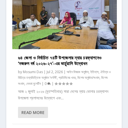
৬৪ জেলা ও নির্বাচিত ৭৪টি উপজেলার ন্যায় চরফ্যাশনেও
‘নজরুল বর্ষ ২০২৬-২৭’-এর ভার্চুয়ালি উদ্বোধন
by
Mosumi Das
|
Jul 2, 2026
|
আইন বিষয়ক অনুষ্ঠান
,
ইতিহাস, ঐতিহ্য ও
বিচিত্র তথ্যভিত্তিক অনুষ্ঠান ‘বর্ণালী’
,
প্রতিদিনের খবর
,
বিশেষ অনুষ্ঠান/সংবাদ
,
বিশেষ
সংবাদ
,
মেঘনা বুলেটিন
|
0
|
আজ ২ জুলাই ২০২৬ (বৃহস্পতিবার) সারা দেশের ন্যায় ভোলার চরফ্যাশন
উপজেলা প্রশাসনের উদ্যোগে এবং...
READ MORE