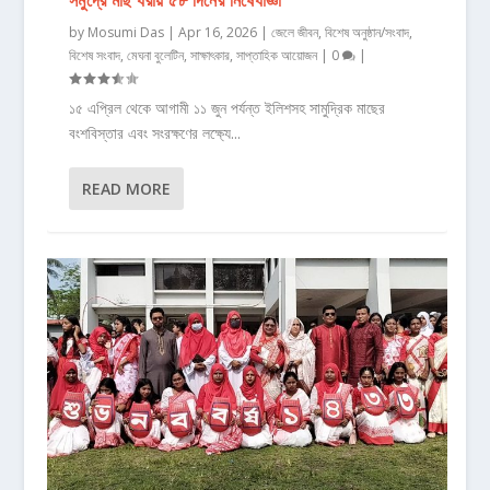
by
Mosumi Das
|
Apr 16, 2026
|
জেলে জীবন
,
বিশেষ অনুষ্ঠান/সংবাদ
,
বিশেষ সংবাদ
,
মেঘনা বুলেটিন
,
সাক্ষাৎকার
,
সাপ্তাহিক আয়োজন
|
0
|
১৫ এপ্রিল থেকে আগামী ১১ জুন পর্যন্ত ইলিশসহ সামুদ্রিক মাছের
বংশবিস্তার এবং সংরক্ষণের লক্ষ্যে...
READ MORE