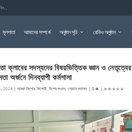
িন...
মূলপাতা
আমাদের সম্পর্কে
অনুষ্ঠান সূচি
রেডিও অনুষ্ঠান
তা ক্লাবের সদস্যদের বিষয়ভিত্তিক জ্ঞান ও নেতৃত্বের
মতা অর্জনে দিনব্যাপী কর্মশালা
, 2024
|
আমরা কিশোর কিশোরী
,
বিশেষ সংবাদ
,
শ্রোতা মতামত
|
0
|