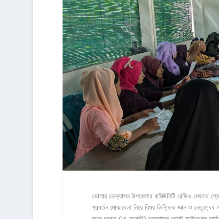
ভোলার চরফ্যাসন উপজেলার কমিউনিটি রেডিও মেঘনার শ্রোতা
পরবর্তন মোকাবেলা নিয়ে বিষয় ভিত্তিক জ্ঞান ও নেতৃত্বের সক
আজ বুধবার (১৪ আগস্ট) চরফ্যাসন কোস্ট ফাউন্ডেশন কার