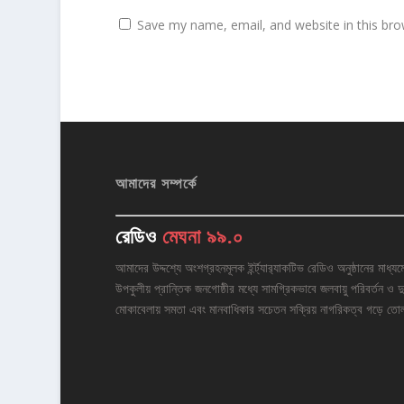
Save my name, email, and website in this bro
আমাদের সম্পর্কে
রেডিও
মেঘনা ৯৯.০
আমাদের উদ্দশ্যে অংশগ্রহনমূলক ইর্ন্ট্যার‌্যাকটিভ রেডিও অনুষ্ঠানের মাধ্যম
উপকুলীয় প্রান্তিক জনগোষ্ঠীর মধ্যে সামগ্রিকভাবে জলবায়ু পরিবর্তন ও দু
মোকাবেলায় সমতা এবং মানবাধিকার সচেতন সক্রিয় নাগরিকত্ব গড়ে তো