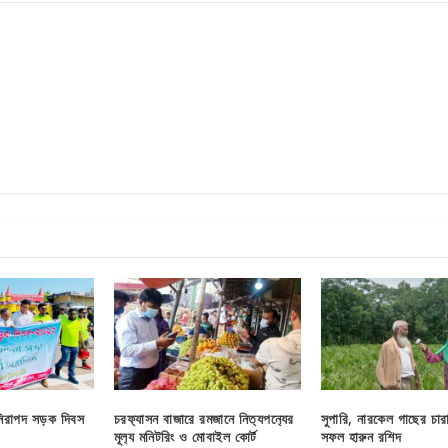
নিরাপদ সড়ক দিবস
চরফ‍্যাসন বাজারে রমজানে নিত‍্যপন‍্যের
সুপারি, নারকেল গাছের চারা
মূল‍্য মনিটরিং ও মোবাইল কোর্ট
সফল হারুন রশিদ