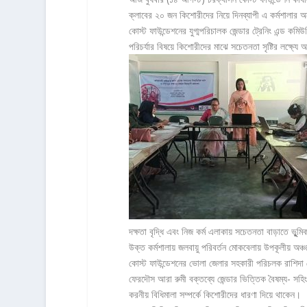
ক্লাবের ২০ জন কিশোরীদের নিয়ে দিনব্যাপী এ কর্মশালার অন
কোস্ট ফাউন্ডেশনের যুগ্মপরিচালক জেন্ডার ট্রেনিং এন্ড কম
পরিচর্যার বিষয়ে কিশোরীদের মাঝে সচেতনতা সৃষ্টির লক্ষ্য
দক্ষতা বৃদ্ধি এবং নিজ কর্ম এলাকায় সচেতনতা বাড়াতে ভূু
উক্ত কর্মশালায় জলবায়ু পরিবর্তন মোকবেলায় উপকূলীয় অঞ্চ
কোস্ট ফাউন্ডেশনের ভোলা জেলার সহকারী পরিচলক রাশিদা
ফেরদৌস আরা রুমী বক্তব্যে জেন্ডার ভিত্তিক বৈষম্য- সহি
করনীয় বিধিমালা সম্পর্কে কিশোরীদের ধারণা দিয়ে থাকেন।