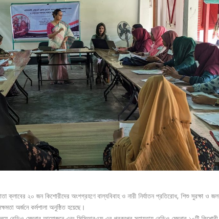
 ক্লাবের ২০ জন কিশোরীদের অংশগ্রহণে বাল্যবিবাহ ও নারী নির্যাতন প্রতিরোধ, শিশু সুরক্ষা ও জলব
্ষমতা অর্জনে কর্মশালা অনুষ্ঠিত হয়েছে।
্যালয়ে রেডিও মেঘনার আয়োজনে এবং সিসিআরএফ এর প্রকল্পের সহায়তায় রেডিও মেঘনার ১০টি কিশোরী