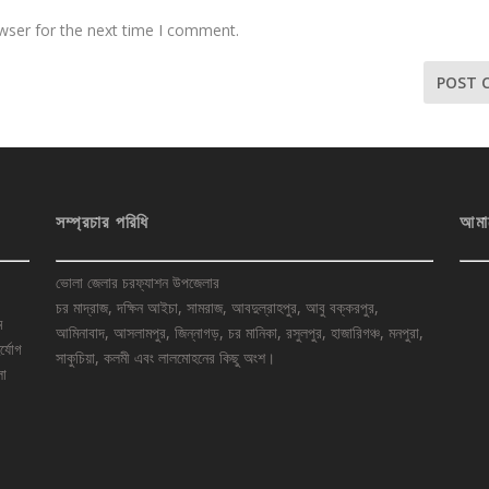
wser for the next time I comment.
সম্প্রচার পরিধি
আমা
ভোলা জেলার চরফ্যাশন উপজেলার
চর মাদ্রাজ, দক্ষিন আইচা, সামরাজ, আবদুল্রাহপুর, আবু বক্করপুর,
ে
আমিনাবাদ, আসলামপুর, জিন্নাগড়, চর মানিকা, রসুলপুর, হাজারিগঞ্চ, মনপুরা,
র্যোগ
সাকুচিয়া, কলমী এবং লালমোহনের কিছু অংশ।
লা