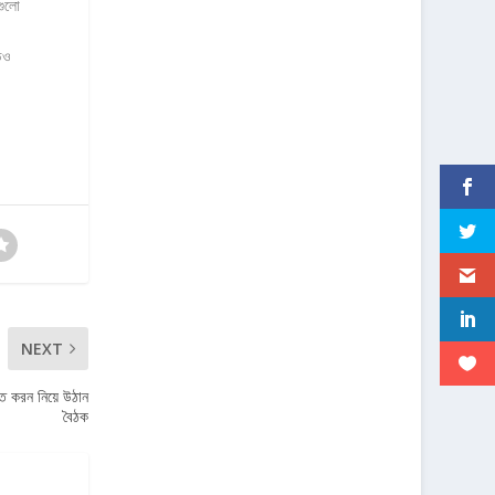
গুলো
িও
NEXT
্চিত করন নিয়ে উঠান
বৈঠক