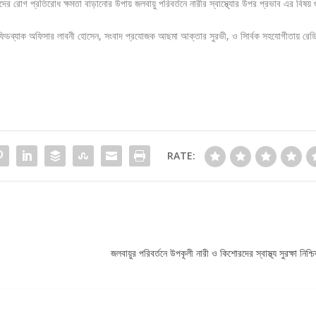
দের রোগ প্রতিরোধ ক্ষমতা বাড়ানোর উপায় জলবায়ু পরিবর্তনে নারীর স্বাস্থ্যোর উপর প্রভাব এর বিষয় 
ফিডব্যাক অফিসার লাবনী হোসেন, সংবাদ প্রযোজক আছমা আক্তার সুরভী, ও সাির্বক সহযোগীতায় রেড
RATE:
জলবায়ুর পরিবর্তনে উপকূলী নারী ও কিশোরদের স্বাস্থ্য সুরক্ষা নিশ