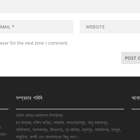
wser for the next time I comment.
সম্প্রচার পরিধি
আমা
ভোলা জেলার চরফ্যাশন উপজেলার
চর মাদ্রাজ, দক্ষিন আইচা, সামরাজ, আবদুল্রাহপুর, আবু বক্করপুর,
ে
আমিনাবাদ, আসলামপুর, জিন্নাগড়, চর মানিকা, রসুলপুর, হাজারিগঞ্চ, মনপুরা,
র্যোগ
সাকুচিয়া, কলমী এবং লালমোহনের কিছু অংশ।