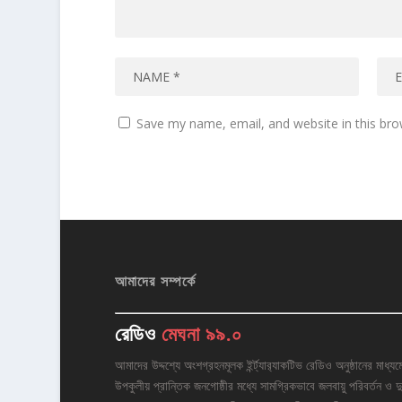
Save my name, email, and website in this bro
আমাদের সম্পর্কে
রেডিও
মেঘনা ৯৯.০
আমাদের উদ্দশ্যে অংশগ্রহনমূলক ইর্ন্ট্যার‌্যাকটিভ রেডিও অনুষ্ঠানের মাধ্যম
উপকুলীয় প্রান্তিক জনগোষ্ঠীর মধ্যে সামগ্রিকভাবে জলবায়ু পরিবর্তন ও দু