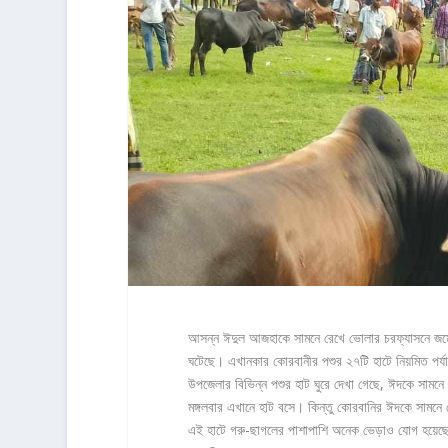
আসন্ন ঈদুল আজহাকে সামনে রেখে ভোলার চরফ্যাসনে জমে
ঘটেছে। এখানকার কোরবানীর পশুর ২৭টি হাটে নিয়মিত পর্যা
উপজেলার বিভিন্ন পশুর হাট ঘুরে দেখা গেছে, ঈদকে সামন
মঙ্গলবার এখানে হাট বসে। কিন্তু কোরবানির ঈদকে সামনে
এই হাটে গরু-ছাগলের পাশাপাশি অনেক ভেড়াও যোগ হয়েছে