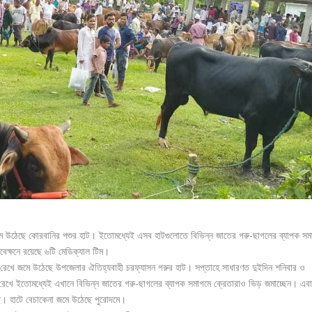
 উঠেছে কোরবানির পশুর হাট। ইতোমধ্যেই এসব হাটগুলোতে বিভিন্ন জাতের গরু-ছাগলের ব্যাপক সম
বেক্ষনে রয়েছে ৬টি মেডিক্যাল টিম।
ে রেখে জমে উঠেছে উপজেলার ঐতিহ্যবাহী চরফ্যাসন গরুর হাট। সপ্তাহে সাধারণত দুইদিন শনিবার ও
 রেখে ইতোমধ্যেই এখানে বিভিন্ন জাতের গরু-ছাগলের ব্যাপক সমাগমে ক্রেতারাও ভিড় জমাচ্ছেন। এব
। হাটে বেচাকেনা জমে উঠেছে পুরোদমে।