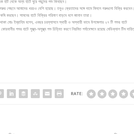
ক হাট থেকে অন্য হাটে ঘুরে পছন্দের পশু কিনছেন।
 গরুর পেছনে আমাদের খরচও বেশি হয়েছে। তবুও ক্রেতাদের সঙ্গে দামে মিললে গরুগুলো বিক্রি করবেন
ষি করছেন। সামনের হাটে বিক্রির পরিমাণ বাড়বে বলে জানান তারা।
 থাকা মোঃ ইব্রাহিম বলেন, এবছর চরফ্যাসনে স্থায়ী ও অস্থায়ী ভাবে উপজেলার ২৭ টি পশুর হাটে
োরবানীর পশুর হাটে সুস্থ্য-অসুস্থ্য পশু চিহ্নিত করণে নিয়মিত পর্যাবেক্ষনে রয়েছে মেডিক্যাল টিম দায়িত
RATE: