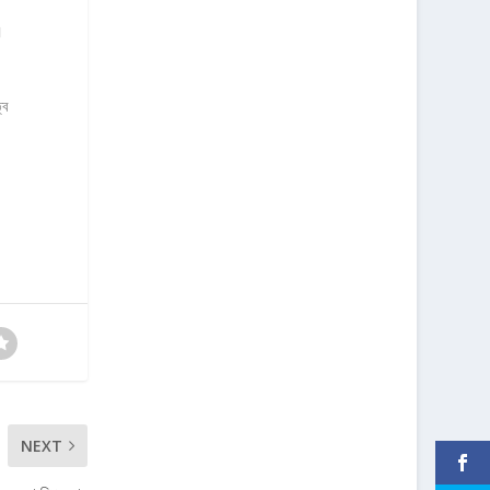
।
্ব
NEXT