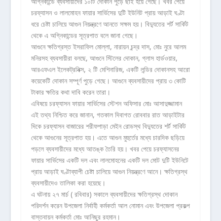
অগ্নিকান্ডে ব্যবসায়ীদের ১০টি দোকান পুড়ে ছাই হয়ে গেছে। খবর পেয়ে
চরফ্যাসন ও লালমোহন ফায়ার সার্ভিসের দুটি ইউনিট প্রায় আড়াই ঘণ্টা
ধরে চেষ্টা চালিয়ে আগুন নিয়ন্ত্রণে আনতে সক্ষম হয়। বিদ্যুতের শর্ট সার্কিট
থেকে এ অগ্নিকান্ডের সূত্রপাত বলে জানা গেছে।
আগুনে ক্ষতিগ্রস্ত ইসরাফিল মোল্লা, নারায়ন চন্দ্র দাস, মোঃ নুরে আলম
মনিরসহ ব্যবসায়ীরা বলছে, আগুনে স্টিলের দোকান, গ্লাস হার্ডওয়ার,
আরএফএল ইলেকট্রনিক্স, ২ টি মেশিনারিজ, একটি লন্ডির দোকানসহ আরো
কয়েকেটি দোকান সম্পূর্ণ পুড়ে গেছে। আগুনে ব্যবসায়ীদের প্রায় ৩ কোটি
টাকার ক্ষতির কথা দাবি করেন তারা।
এবিষয়ে চরফ্যাসন ফায়ার সার্ভিসের স্টেশন অফিসার মোঃ আসাদুজ্জামান
এই তথ্য নিশ্চিত করে জানান, গতকাল দিবাগত রোববার রাত আড়াইটার
দিকে চরফ্যাসন বাজারের শরীফপাড়া মেইন রোডস্থ বিদ্যুতের শর্ট সার্কিট
থেকে আগুনের সূত্রপাত হয়। এতে আগুন মুহুর্তের মধ্যে চারদিক ছড়িয়ে
পড়লে ব্যবসায়ীদের মধ্যে আতঙ্ক তৈরি হয়। খবর পেয়ে চরফ্যাসনের
ফায়ার সার্ভিসের একটি দল এবং লালমোহনের একটি দল মোট দুটি ইউনিটে
প্রায় আড়াই ঘণ্টাব্যাপী চেষ্টা চালিয়ে আগুন নিয়ন্ত্রণে আনে। ক্ষতিগ্রস্থ
ব্যবসায়ীদেও তালিকা করা হয়েছে।
এ ঘটনায় ২৭ মার্চ ( রবিবার) সকালে ব্যবসায়ীদের ক্ষতিগ্রস্থ দোকান
পরিদর্শন করেন উপজেলা নির্বাহী কর্মকর্তা আল নোমান এবং উপজেলা প্রকল্প
বাস্তবায়ন কর্মকর্তা মোঃ আনিছুর রহমান।