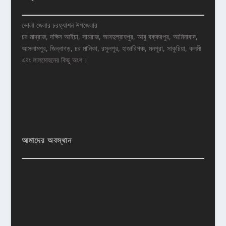
ভোলা জেলার চরফ্যাশন উপজেলার
চর মাদ্রাজ, দক্ষিন আইচা, সামরাজ, আবদুল্রাহপুর, আবু বক্করপুর, আমিনাবাদ,
আসলামপুর, জিন্নাগড়, চর মানিকা, রসুলপুর, হাজারিগঞ্চ, মনপুরা, সাকুচিয়া, কলমী
এবং লালমোহনের কিছু অংশ।
আমাদের অবস্থান