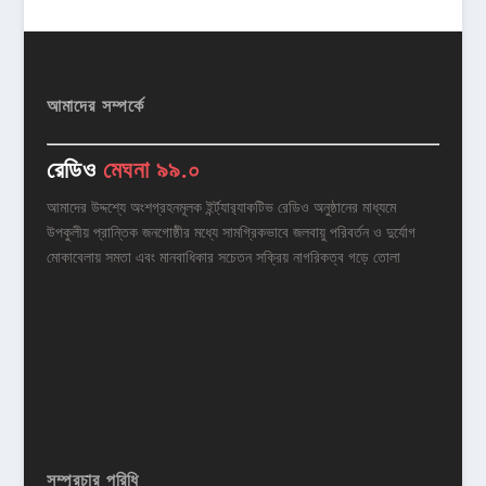
আমাদের সম্পর্কে
রেডিও
মেঘনা ৯৯.০
আমাদের উদ্দশ্যে অংশগ্রহনমূলক ইর্ন্ট্যার‌্যাকটিভ রেডিও অনুষ্ঠানের মাধ্যমে
উপকুলীয় প্রান্তিক জনগোষ্ঠীর মধ্যে সামগ্রিকভাবে জলবায়ু পরিবর্তন ও দুর্যোগ
মোকাবেলায় সমতা এবং মানবাধিকার সচেতন সক্রিয় নাগরিকত্ব গড়ে তোলা
সম্প্রচার পরিধি