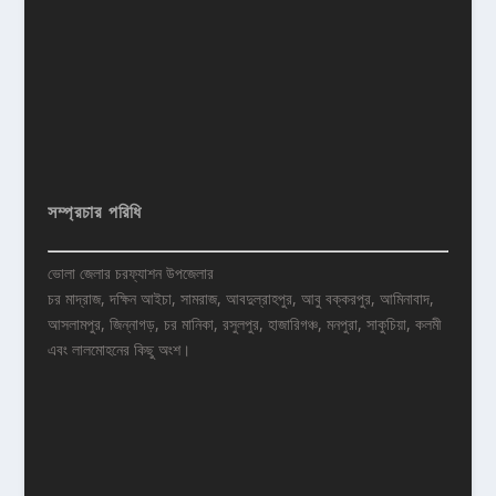
সম্প্রচার পরিধি
ভোলা জেলার চরফ্যাশন উপজেলার
চর মাদ্রাজ, দক্ষিন আইচা, সামরাজ, আবদুল্রাহপুর, আবু বক্করপুর, আমিনাবাদ,
আসলামপুর, জিন্নাগড়, চর মানিকা, রসুলপুর, হাজারিগঞ্চ, মনপুরা, সাকুচিয়া, কলমী
এবং লালমোহনের কিছু অংশ।