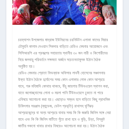
চরফ্যাশন উপজেলার মাদ্রাজ ইউনিয়নের চরনিউটন এলাকা কাদের মিয়ার
চৌমুহনি কালাম দেওয়ান সিকদার বাড়িতে রেডিও মেঘনার আয়োজনে এবং
সিসিআরপি এর প্রকল্পের সহায়তায় স্থানীয় ৩০ জন নারী ও কিশোরীদের
নিয়ে জলবায়ু পরিবর্তনে সক্ষমতা অর্জনে সচেতনতামূলক উঠান বৈঠক
অনুষ্ঠিত হয়।
রেডিও মেঘনার শ্রোতা ফিডব্যাক অফিসার লাবনী হোসেনের সঞ্চালনায়
উক্ত উঠান বৈঠকে দুর্যোগের সময় কোন এলাকার লোক কোন আশ্রয়ে
যাবে, গরু মহিষাদি কোথায় থাকবে, উঁচু জায়গায় টিউবওয়েল স্থাপন করা,
যাতে জলোচ্ছ্বাসের লোনা ও ময়লা পানি টিউবওয়েলে ঢুকতে না পারে
এবিষয়ে আলোচনা করা হয়। এছাড়াও সম্ভব হলে বাড়িতে কিছু প্রাথমিক
চিকিৎসার সরঞ্জাম (ব্যান্ডেজ, ডেটল প্রভৃতি) রাখাসহ ঘূর্ণিঝড়
আশ্রয়কেন্দ্রে বা অন্য আশ্রয়ে যাবার সময় কি কি জরুরি জিনিস সঙ্গে নেয়া
যাবে এবং কি কি জিনিস মাটিতে পুঁতে রাখা হবে ও মুড়ি, চিড়া, বিস্কুট
জাতীয় শুকনো খাবার রাখার বিষয়েও আলোচনা করা হয়। উঠান বৈঠক