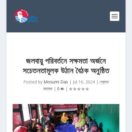
জলবায়ু পরিবর্তনে সক্ষমতা অর্জনে
সচেতনতামূলক উঠান বৈঠক অনুষ্ঠিত
Posted by
Mosumi Das
|
Jul 16, 2024
|
শ্রোতা
মতামত
|
0
|