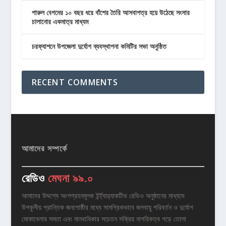
পারুল বেগমের ১০ বছর ধরে বাঁশের তৈরি আসবাপত্র হয়ে উঠেছে সংসার
চালানোর একমাত্র মাধ্যম
চরফ্যাশনে উপজেলা দুর্যোগ ব্যবস্থাপনা কমিটির সভা অনুষ্ঠিত
RECENT COMMENTS
আমাদের সম্পর্কে
রেডিও
মেঘনা ৯৯.০
আমাদের উদ্দশ্যে অংশগ্রহনমূলক ইর্ন্ট্যার‌্যাকটিভ রেডিও অনুষ্ঠানের মাধ্যমে
উপকুলীয় প্রান্তিক জনগোষ্ঠীর মধ্যে সামগ্রিকভাবে জলবায়ু পরিবর্তন ও দুর্যোগ
মোকাবেলায় সমতা এবং মানবাধিকার সচেতন সক্রিয় নাগরিকত্ব গড়ে তোলা