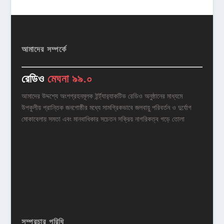
আমাদের সম্পর্কে
রেডিও
মেঘনা ৯৯.০
আমাদের উদ্দশ্যে অংশগ্রহনমূলক ইর্ন্ট্যার‌্যাকটিভ রেডিও অনুষ্ঠানের মাধ্যমে
উপকুলীয় প্রান্তিক জনগোষ্ঠীর মধ্যে সামগ্রিকভাবে জলবায়ু পরিবর্তন ও দুর্যোগ
মোকাবেলায় সমতা এবং মানবাধিকার সচেতন সক্রিয় নাগরিকত্ব গড়ে তোলা
সম্প্রচার পরিধি