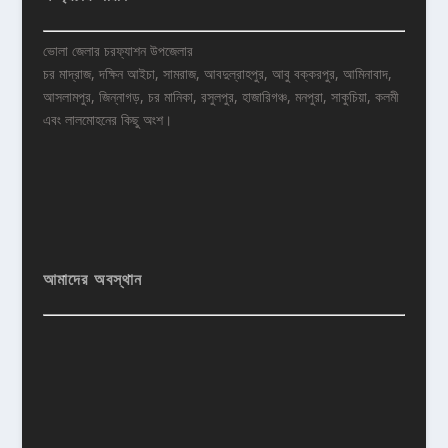
ভোলা জেলার চরফ্যাশন উপজেলার
চর মাদ্রাজ, দক্ষিন আইচা, সামরাজ, আবদুল্রাহপুর, আবু বক্করপুর, আমিনাবাদ,
আসলামপুর, জিন্নাগড়, চর মানিকা, রসুলপুর, হাজারিগঞ্চ, মনপুরা, সাকুচিয়া, কলমী
এবং লালমোহনের কিছু অংশ।
আমাদের অবস্থান