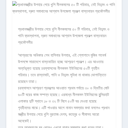
প্রধানমন্ত্রীর উপহার পেয়ে খুশি নীলকমলের ৫০ টি পরিবার, নেই বিদ্যুৎ ও
পানি ব্যবস্থাপনা, দ্রুত সমাধানের আশ্বাস উপজেলা প্রকল্প বাস্তবায়ন
প্রকৌশলীর
‘আশ্রয়ণের অধিকার শেখ হাসিনার উপহার, এই শ্লোগানে মুজিব শতবর্ষ
উপলক্ষে সারাদেশে বাস্তবায়িত হচ্ছে আশ্রয়ণ প্রকল্প। এর আওতায়
অর্ন্তভূক্ত হয়েছে চরফ্যাসনের নীলকমল ইউনিয়নের ৫০টি গৃহহীন
পরিবার। তবে রাস্তাঘাট, পানি ও বিদ্যুৎ সুবিধা না থাকায় ভোগান্তিতে
রয়েছেন তারা।
চরফ্যাসনে আশ্রয়ণ প্রকল্পের আওয়াত প্রথম পর্যায়ে ৩০ ও দ্বিতীয় মোট
৬০টি ঘরের কাজ সম্পন্ন হয়েছে। এরমধ্যে নীলকমল ইউনিয়নের মুন্সিরহাট
এলাকার দুটি স্থানে ১৮ ও ৩২ টি মিলে ৫০টি ঘর দেওয়া হয়েছে
গৃহহীনদের মাঝে। এটি পাওয়ার আগে নানান সমস্যার কথা বললেও প্রধান
মন্ত্রীর উপহার পেয়ে খুশি নুরতাজ বেগম, কহেনুর ও সীমাসহ আরো
অনেকেই।
তবে আশ্রয়ণের ঘর পেলেও এখনো নানান সমস্যার কথা বলেন তারা।