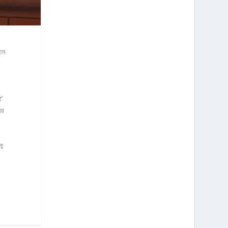
তম
ও
’
ের
্ম