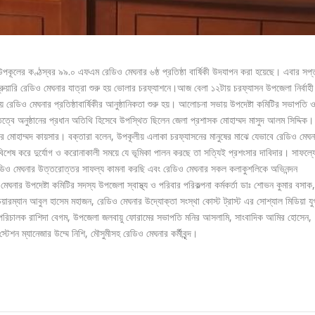
 উপকূলের কণ্ঠস্বর ৯৯.০ এফএম রেডিও মেঘনার ৬ষ্ঠ প্রতিষ্ঠা বার্ষিকী উদযাপন করা হয়েছে। এবার সপ্
য়ারি রেডিও মেঘনার যাত্রা শুরু হয় ভোলার চরফ্যাশনে।আজ বেলা ১২টায় চরফ্যাসন উপজেলা নির্বাহী
 রেডিও মেঘনার প্রতিষ্ঠাবার্ষিকীর আনুষ্ঠানিকতা শুরু হয়। আলোচনা সভায় উপদেষ্টা কমিটির সভাপতি 
ত্বে অনুষ্ঠানের প্রধান অতিথি হিসেবে উপস্থিত ছিলেন জেলা প্রশাসক মোহাম্মদ মাসুদ আলম সিদ্দিক।
 মোহাম্মদ কায়সার। বক্তারা বলেন, উপকূলীয় এলাকা চরফ্যাসনের মানুষের মাঝে যেভাবে রেডিও মেঘনা
ে, বিশেষ করে দুর্যোগ ও করোনাকালী সময়ে যে ভূমিকা পালন করছে তা সত্যিই প্রশংসার দাবিদার। সাফল্য
রেডিও মেঘনার উত্তরোত্তর সাফল্য কামনা করছি এবং রেডিও মেঘনার সকল কলাকুশলিকে অভিনন্দন
মেঘনার উপদেষ্টা কমিটির সদস্য উপজেলা স্বাস্থ্য ও পরিবার পরিকল্পনা কর্মকর্তা ডাঃ শোভন কুমার বসাক,
়ারম্যান আবুল হাসেম মহাজন, রেডিও মেঘনার উদ্যোক্তা সংস্থা কোস্ট ট্রাস্ট এর সোশ্যাল মিডিয়া যুগ
পরিচালক রাশিদা বেগম, উপজেলা জলবায়ু ফোরামের সভাপতি মনির আসলামি, সাংবাদিক আমির হোসেন,
েশন ম্যানেজার উম্মে নিশি, মৌসুমীসহ রেডিও মেঘনার কর্মীবৃন্দ।