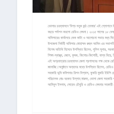
ভোলার চরফ্যাসনে ‘বিশ্ব শুনুক কন্ঠ তোমার’ এই শ্লোগানে
বছরে পর্দাপন করলো রেডিও মেঘনা। ২০১৫ সালের ১৮ ফেব্রু
অফিসারের কার্যালয়ে কেক কাটা ও আলোচনা সভার মধ্য দিয়ে
উপজেলা নির্বাহী অফিসার মোহাম্মদ রুহুল আমিন এর সভাপতি
বিশেষ অতিথি হিসেবে উপস্থিত ছিলেন, পুলিশ সুপার, সরকার
শিক্ষা-স্বাস্থ্য, জেলে, কৃষক, কিশোর-কিশোরী, বাল্য বিয়
এই অগ্রযাত্রায় চরফ্যাসন জেলা প্রশাসনের পক্ষ থেকে 
জানাচ্ছি।অনুষ্ঠানে অন্যদের মধ্যে উপস্থিত ছিলেন, রেডিও 
সহকারি ভূমি কমিশনার রিপন বিশ্বাস, কুকরি মুকরি ইউপি চেয
পরিচালক মোঃ বরকত উল্লাহ মারুফ, ভোলা জেলা সহকারি 
আমিনুল ইসলাম, সোয়েব চৌধুরি ও রেডিও মেঘনার সহকারী স্ট