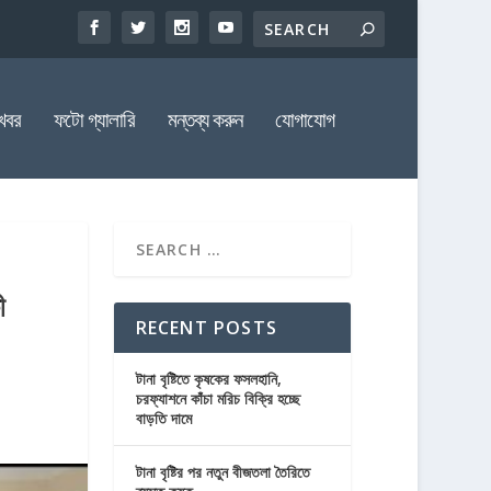
খবর
ফটো গ্যালারি
মন্তব্য করুন
যোগাযোগ
ী
RECENT POSTS
টানা বৃষ্টিতে কৃষকের ফসলহানি,
চরফ্যাশনে কাঁচা মরিচ বিক্রি হচ্ছে
বাড়তি দামে
টানা বৃষ্টির পর নতুন বীজতলা তৈরিতে