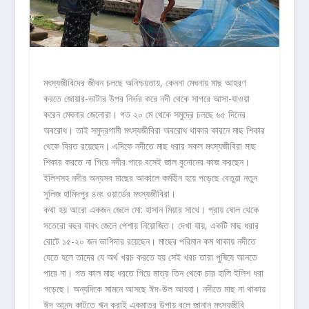
মৎস্যজীবিদের জীবন চলছে অনিশ্চয়তায়, কেননা মেঘনায় মাছ আহরণ
করতে জোয়ার-ভাটার উপর নির্ভর করে নদী থেকে সাগরে আসা-যাওয়া
করেন মেঘনার জেলোরা। গত ২০ মে থেকে সমুদ্রে চলছে ৬৫ দিনের
অবরোধ। তাই সমুদ্রগামী মৎস্যজীবিরা অবরোধ থাকার কারনে মাছ শিকার
থেকে বিরত রয়েছেন। এদিকে নদীতে মাছ ধরার সকল মৎস্যজীবিরা মাছ
শিকার করতে না গিয়ে নদীর পারে বসেই জাল বুনোনের কাজ করছেন।
ইলিশসহ নদীর অন্যসব মাছের আকালে কর্মহীন হয়ে পড়েছে বেতুয়া নতুন
সুলিজ হামিদপুর ৪নং ওয়ার্ডের মৎস্যজীবিরা।
কথা হয় আরো একজন জেলে মো: হাসান মিয়ার সাথে। প্রায় ষোল থেকে
সতেরো বছর যাবৎ জেলে পেশায় নিয়োজিত। দেখা যায়, একটি মাছ ধরার
বোটে ১৫-২০ জন ভাগিদার রয়েছেন। মাছের পরিমান কম থাকায় নদীতে
যেতে হলে তাদের যে অর্থ খরচ করতে হয় সেই খরচ তারা পুষিযে আনতে
পারে না। গত কাল মাছ ধরতে গিয়ে মাত্র তিন থেকে চার হালি ইলিশ ধরা
পড়েছে। অন্যদিকে সামনে আসছে ঈদ-উল আযহা। নদীতে মাছ না থাকায়
ঈদ আনন্দ কাটতে ঋন করাই একমাত্র উপায় বলে জানান মৎস্যজীবি