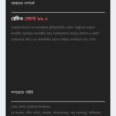
আমাদের সম্পর্কে
রেডিও
মেঘনা ৯৯.০
আমাদের উদ্দশ্যে অংশগ্রহনমূলক ইর্ন্ট্যার‌্যাকটিভ রেডিও অনুষ্ঠানের মাধ্যমে
উপকুলীয় প্রান্তিক জনগোষ্ঠীর মধ্যে সামগ্রিকভাবে জলবায়ু পরিবর্তন ও দুর্যোগ
মোকাবেলায় সমতা এবং মানবাধিকার সচেতন সক্রিয় নাগরিকত্ব গড়ে তোলা
সম্প্রচার পরিধি
ভোলা জেলার চরফ্যাশন উপজেলার
চর মাদ্রাজ, দক্ষিন আইচা, সামরাজ, আবদুল্রাহপুর, আবু বক্করপুর, আমিনাবাদ,