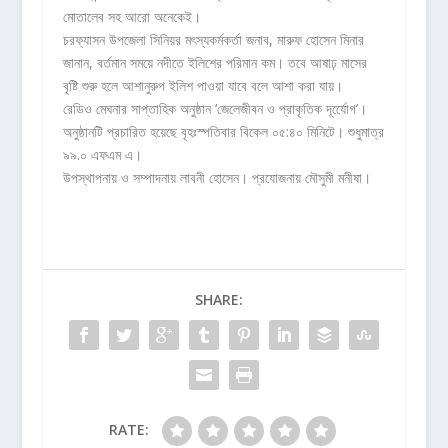
মোতালেব সহ আরো অনেকেই।
চরফ্যাসন উপজেলা সিনিয়র মৎস্যকর্মকর্তা জনাব, মারুফ হোসেন মিনার
জানান, বর্তমান সময়ে নদীতে ইলিশের পরিমান কম। তবে আষাঢ় মাসের
বৃষ্টি শুরু হলে আশানুরুপ ইলিশ পাওয়া যাবে বলে আশা করা যায়।
রেডিও মেঘনার সাপ্তাহিক অনুষ্ঠান ‘জেলেজীবন ও প্রাকৃতিক দূর্যেোগ’।
অনুষ্ঠানটি প্রচারিত হয়েছে বৃহঃস্পতিবার বিকেল ০৫:৪০ মিনিটে। শুধুমাত্র
৯৯.০ এফএম এ।
উপস্থাপনায় ও সম্পাদনায় লাবনী হোসেন। প্রযোজনায় মৌসুমী মনীষা।
SHARE:
RATE: