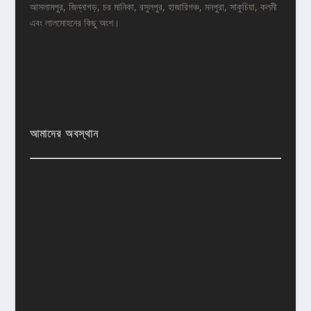
আসলামপুর, জিন্নাগড়, চর মানিকা, রসুলপুর, হাজারিগঞ্চ, মনপুরা, সাকুচিয়া, কলমী
এবং লালমোহনের কিছু অংশ।
আমাদের অবস্থান