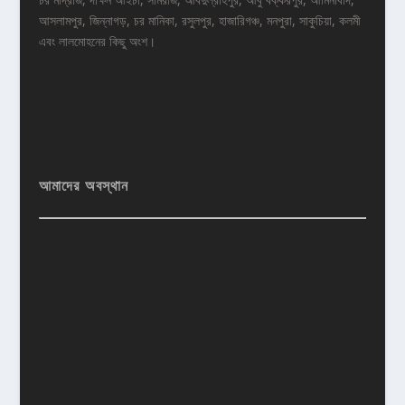
আসলামপুর, জিন্নাগড়, চর মানিকা, রসুলপুর, হাজারিগঞ্চ, মনপুরা, সাকুচিয়া, কলমী
এবং লালমোহনের কিছু অংশ।
আমাদের অবস্থান