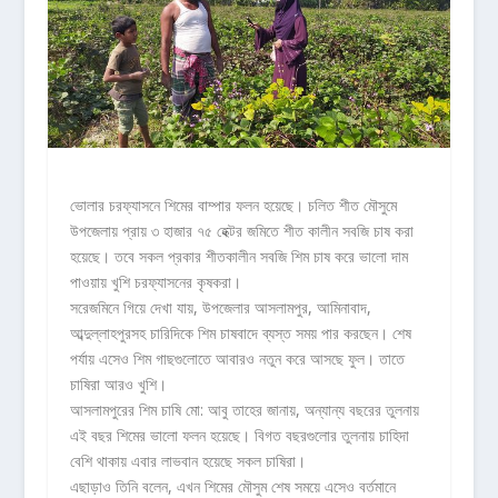
ভোলার চরফ্যাসনে শিমের বাম্পার ফলন হয়েছে। চলিত শীত মৌসুমে
উপজেলায় প্রায় ৩ হাজার ৭৫ হেক্টর জমিতে শীত কালীন সবজি চাষ করা
হয়েছে। তবে সকল প্রকার শীতকালীন সবজি শিম চাষ করে ভালো দাম
পাওয়ায় খুশি চরফ্যাসনের কৃষকরা।
সরেজমিনে গিয়ে দেখা যায়, উপজেলার আসলামপুর, আমিনাবাদ,
আব্দুল্লাহপুরসহ চারিদিকে শিম চাষবাদে ব্যস্ত সময় পার করছেন। শেষ
পর্যায় এসেও শিম গাছগুলোতে আবারও নতুন করে আসছে ফুল। তাতে
চাষিরা আরও খুশি।
আসলামপুরের শিম চাষি মো: আবু তাহের জানায়, অন্যান্য বছরের তুলনায়
এই বছর শিমের ভালো ফলন হয়েছে। বিগত বছরগুলোর তুলনায় চাহিদা
বেশি থাকায় এবার লাভবান হয়েছে সকল চাষিরা।
এছাড়াও তিনি বলেন, এখন শিমের মৌসুম শেষ সময়ে এসেও বর্তমানে