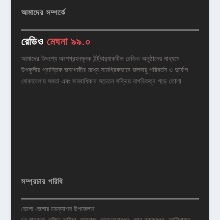
আমাদের সম্পর্কে
রেডিও
মেঘনা ৯৯.০
আমাদের উদ্দশ্যে অংশগ্রহনমূলক ইর্ন্ট্যার‌্যাকটিভ রেডিও অনুষ্ঠানের মাধ্যমে
উপকুলীয় প্রান্তিক জনগোষ্ঠীর মধ্যে সামগ্রিকভাবে জলবায়ু পরিবর্তন ও দুর্যোগ
মোকাবেলায় সমতা এবং মানবাধিকার সচেতন সক্রিয় নাগরিকত্ব গড়ে তোলা
সম্প্রচার পরিধি
ভোলা জেলার চরফ্যাশন উপজেলার
চর মাদ্রাজ, দক্ষিন আইচা, সামরাজ, আবদুল্রাহপুর, আবু বক্করপুর, আমিনাবাদ,