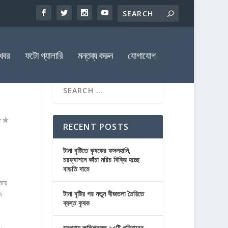
খবর
ফটো গ্যালারি
মন্তব্য করুন
যোগাযোগ
RECENT POSTS
টানা বৃষ্টিতে কৃষকের ফসলহানি,
চরফ্যাশনে কাঁচা মরিচ বিক্রি হচ্ছে
বাড়তি দামে
ময়ে
টানা বৃষ্টির পর নতুন বীজতলা তৈরিতে
ি
ব্যস্ত কৃষক
মনপুরায় ক্ষতিগ্রস্ত ৬৫টি পরিবারের