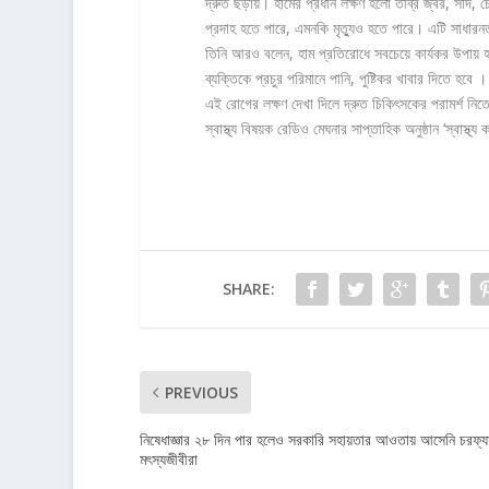
দ্রুত ছড়ায়। হামের প্রধান লক্ষণ হলো তীব্র জ্বর, সর্দি
প্রদাহ হতে পারে, এমনকি মৃত্যুও হতে পারে। এটি সাধারন
তিনি আরও বলেন, হাম প্রতিরোধে সবচেয়ে কার্যকর উপায় 
ব্যক্তিকে প্রচুর পরিমানে পানি, পুষ্টিকর খাবার দিতে হ
এই রোগের লক্ষণ দেখা দিলে দ্রুত চিকিৎসকের পরামর্শ নিত
স্বাস্থ্য বিষয়ক রেডিও মেঘনার সাপ্তাহিক অনুষ্ঠান ‘স্বাস
SHARE:
PREVIOUS
নিষেধাজ্ঞার ২৮ দিন পার হলেও সরকারি সহায়তার আওতায় আসেনি চরফ্য
মৎস্যজীবীরা