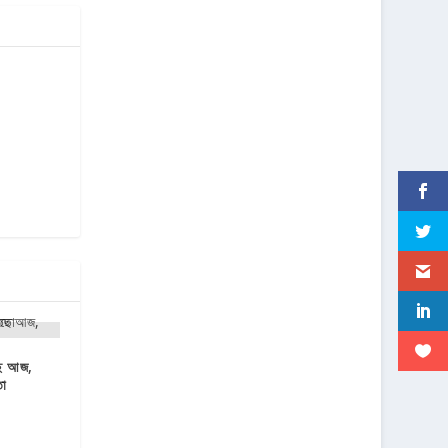
ছে আজ,
তা