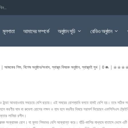
িন...
মূলপাতা
আমাদের সম্পর্কে
অনুষ্ঠান সূচি
রেডিও অনুষ্ঠান
|
আজকের শিশু
,
বিশেষ অনুষ্ঠান/সংবাদ
,
স্বাস্থ্য বিষয়ক অনুষ্ঠান
,
স্বাস্থ্যই সুখ
|
0
|
ক ও ঠান্ডা আবহাওযায় সবচেয়ে বেশি ছড়ায়। এই সময়ের রোগব্যাধি বলতে হামই বেশি হয়। তবে সঠিক স
লে করণীয় ঘাম বা রুবেলা রোগের লক্ষন ও হাম হলে করনীয় বিষয়ে পরামর্শ দিয়েছেন এফসিপিএস ট্রেইন
ক্তার লামিয়া রশীদ।
ত্মক সংক্রামক রোগ। যা মূলত শিশুদের বেশি আক্রান্ত করে। হাঁচি-কাশির মাধ্যমে বাতাসে ভেসে এটি