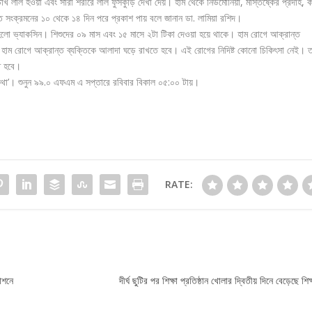
, চোখ লাল হওয়া এবং সারা শরীরে লাল ফুসকুড়ি দেখা দেয়। হাম থেকে নিউমোনিয়া, মস্তিষ্কের প্রদাহ, 
ত সংক্রমনের ১০ থেকে ১৪ দিন পরে প্রকাশ পায় বলে জানান ডা. লামিয়া রশিদ।
হলো ভ্যাকসিন। শিশুদের ০৯ মাস এবং ১৫ মাসে ২টা টিকা দেওয়া হয়ে থাকে। হাম রোগে আক্রান্ত
বে । হাম রোগে আক্রান্ত ব্যক্তিকে আলাদা ঘড়ে রাখতে হবে। এই রোগের নিদিষ্ট কোনো চিকিৎসা নেই। 
ে হবে।
্থ্য কথা’। শুনুন ৯৯.০ এফএম এ সপ্তারে রবিবার বিকাল ০৫:০০ টায়।
RATE:
াশনে
দীর্ঘ ছুটির পর শিক্ষা প্রতিষ্ঠান খোলার দ্বিতীয় দিনে বেড়েছে শিক