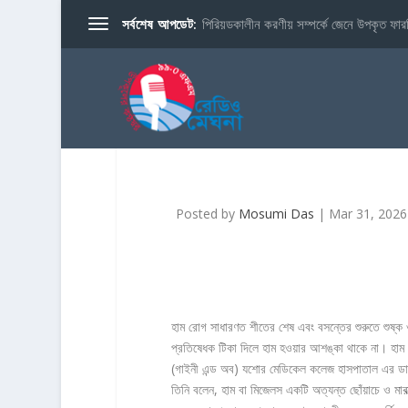
সর্বশেষ আপডেট:
পিরিয়ডকালীন করণীয় সম্পর্কে জেনে উপকৃত ফারব
Posted by
Mosumi Das
|
Mar 31, 2026
হাম রোগ সাধারণত শীতের শেষ এবং বসন্তের শুরুতে শুষ্
প্রতিষেধক টিকা দিলে হাম হওয়ার আশঙ্কা থাকে না। হাম হ
(গাইনী এন্ড অব) যশোর মেডিকেল কলেজ হাসপাতাল এর ডা
তিনি বলেন, হাম বা মিজেলস একটি অত্যন্ত ছোঁয়াচে ও মারা