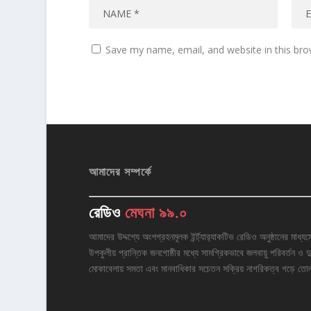
Save my name, email, and website in this bro
আমাদের সম্পর্কে
রেডিও
মেঘনা ৯৯.০
আমাদের উদ্দশ্যে অংশগ্রহনমূলক ইর্ন্ট্যার‌্যাকটিভ রেডিও অনুষ্ঠানের মাধ্যম
উপকুলীয় প্রান্তিক জনগোষ্ঠীর মধ্যে সামগ্রিকভাবে জলবায়ু পরিবর্তন ও দু
মোকাবেলায় সমতা এবং মানবাধিকার সচেতন সক্রিয় নাগরিকত্ব গড়ে তো