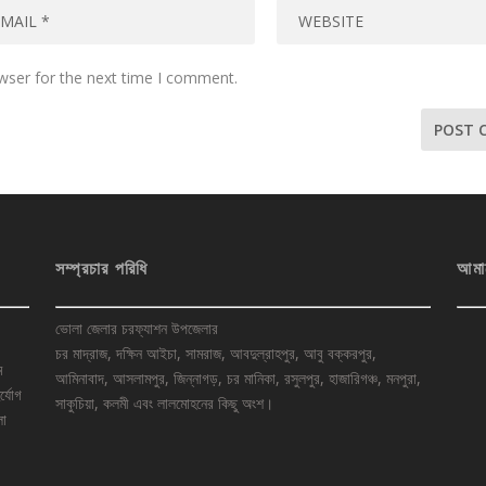
wser for the next time I comment.
সম্প্রচার পরিধি
আমা
ভোলা জেলার চরফ্যাশন উপজেলার
চর মাদ্রাজ, দক্ষিন আইচা, সামরাজ, আবদুল্রাহপুর, আবু বক্করপুর,
ে
আমিনাবাদ, আসলামপুর, জিন্নাগড়, চর মানিকা, রসুলপুর, হাজারিগঞ্চ, মনপুরা,
র্যোগ
সাকুচিয়া, কলমী এবং লালমোহনের কিছু অংশ।
লা