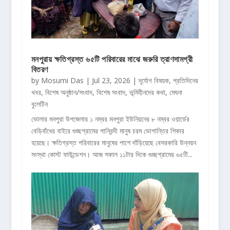
মনপুরায় ক্ষতিগ্রস্ত ৬৫টি পরিবারের মাঝে জরুরি ত্রাণসামগ্রী
বিতরণ
by
Mosumi Das
|
Jul 23, 2026
|
দূর্যোগ বিষয়ক
,
প্রতিদিনের
খবর
,
বিশেষ অনুষ্ঠান/সংবাদ
,
বিশেষ সংবাদ
,
ভূমিহীনদের কথা
,
মেঘনা
বুলেটিন
ভোলার মনপুরা উপজেলার ১ নম্বর মনপুরা ইউনিয়নের ৮ নম্বর ওয়ার্ডের
বেড়িবাঁধের বাইরে গুচ্ছগ্রামের পানিবন্দী মানুষ চরম ভোগান্তির শিকার
হয়েছে। ক্ষতিগ্রস্ত পরিবারের মানুষের পাশে দাঁড়িয়েছে বেসরকারি উন্নয়ন
সংস্থা কোস্ট ফাউন্ডেশন। আজ সকাল ১১টার দিকে গুচ্ছগ্রামের ৬৫টি...