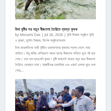
টানা বৃষ্টির পর নতুন বীজতলা তৈরিতে ব্যস্ত কৃষক
by
Mosumi Das
|
Jul 26, 2026
|
কৃষি বিষয়ক অনুষ্ঠান ‘কৃষি
ও কৃষক’
,
দূর্যোগ বিষয়ক
,
বিশেষ অনুষ্ঠান/সংবাদ
টানা কয়েকদিনের ভারী বৃষ্টিতে চরফ্যাশনের কৃষকের স্বপ্ন ভেসে গেছে
পানিতে। নিচু জমির বেশিরভাগ আমন ধানের বীজতলা পানিতে ডুবে নষ্ট হয়ে
গেছে। তবে হাল ছাড়েননি কৃষক। বৃষ্টি থামতেই আবার নতুন করে বীজতলা
তৈরিতে নেমেছেন তারা। হাজারীগঞ্জ চরফকিরা ৬নং ওয়ার্ড এলাকা ঘুরে দেখা
গেছে,...