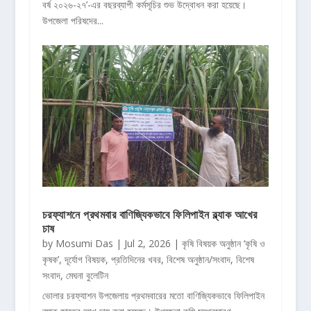
বর্ষ ২০২৬-২৭’-এর বছরব্যাপী কর্মসূচির শুভ উদ্বোধন করা হয়েছে।
উপজেলা পরিষদের...
চরফ্যাশনে প্রথমবার বাণিজ্যিকভাবে ফিলিপাইন ব্ল্যাক আখের
চাষ
by
Mosumi Das
|
Jul 2, 2026
|
কৃষি বিষয়ক অনুষ্ঠান ‘কৃষি ও
কৃষক’
,
দূর্যোগ বিষয়ক
,
প্রতিদিনের খবর
,
বিশেষ অনুষ্ঠান/সংবাদ
,
বিশেষ
সংবাদ
,
মেঘনা বুলেটিন
ভোলার চরফ্যাশন উপজেলায় প্রথমবারের মতো বাণিজ্যিকভাবে ফিলিপাইন