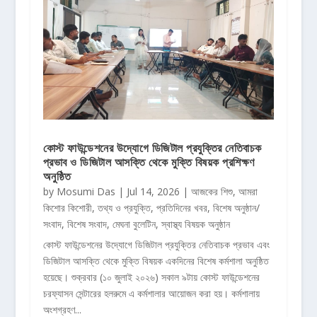
কোস্ট ফাউন্ডেশনের উদ্যোগে ডিজিটাল প্রযুক্তির নেতিবাচক
প্রভাব ও ডিজিটাল আসক্তি থেকে মুক্তি বিষয়ক প্রশিক্ষণ
অনুষ্ঠিত
by
Mosumi Das
|
Jul 14, 2026
|
আজকের শিশু
,
আমরা
কিশোর কিশোরী
,
তথ্য ও প্রযুক্তি
,
প্রতিদিনের খবর
,
বিশেষ অনুষ্ঠান/
সংবাদ
,
বিশেষ সংবাদ
,
মেঘনা বুলেটিন
,
স্বাস্থ্য বিষয়ক অনুষ্ঠান
কোস্ট ফাউন্ডেশনের উদ্যোগে ডিজিটাল প্রযুক্তির নেতিবাচক প্রভাব এবং
ডিজিটাল আসক্তি থেকে মুক্তি বিষয়ক একদিনের বিশেষ কর্মশালা অনুষ্ঠিত
হয়েছে। শুক্রবার (১০ জুলাই ২০২৬) সকাল ৯টায় কোস্ট ফাউন্ডেশনের
চরফ্যাসন সেন্টারের হলরুমে এ কর্মশালার আয়োজন করা হয়। কর্মশালায়
অংশগ্রহণ...