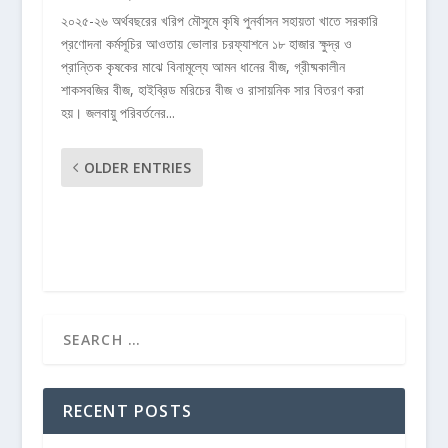
২০২৫-২৬ অর্থবছরের খরিপ মৌসুমে কৃষি পুনর্বাসন সহায়তা খাতে সরকারি
প্রণোদনা কর্মসূচির আওতায় ভোলার চরফ্যাশনে ১৮ হাজার ক্ষুদ্র ও
প্রান্তিক কৃষকের মাঝে বিনামূল্যে আমন ধানের বীজ, গ্রীষ্মকালীন
শাকসবজির বীজ, হাইব্রিড মরিচের বীজ ও রাসায়নিক সার বিতরণ করা
হয়। জলবায়ু পরিবর্তনের...
OLDER ENTRIES
RECENT POSTS