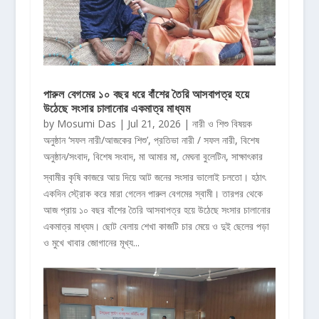
পারুল বেগমের ১০ বছর ধরে বাঁশের তৈরি আসবাপত্র হয়ে
উঠেছে সংসার চালানোর একমাত্র মাধ্যম
by
Mosumi Das
|
Jul 21, 2026
|
নারী ও শিশু বিষয়ক
অনুষ্ঠান ‘সফল নারী/আজকের শিশু’
,
প্রতিভা নারী / সফল নারী
,
বিশেষ
অনুষ্ঠান/সংবাদ
,
বিশেষ সংবাদ
,
মা আমার মা
,
মেঘনা বুলেটিন
,
সাক্ষাৎকার
স্বামীর কৃষি কাজরে আয় দিয়ে আট জনের সংসার ভালোই চলতো। হঠাৎ
একদিন স্ট্রোক করে মারা গেলেন পারুল বেগমের স্বামী। তারপর থেকে
আজ প্রায় ১০ বছর বাঁশের তৈরি আসবাপত্র হয়ে উঠেছে সংসার চালানোর
একমাত্র মাধ্যম। ছোট বেলায় শেখা কাজটি চার মেয়ে ও দুই ছেলের পড়া
ও মুখে খাবার জোগানের মূখ্য...