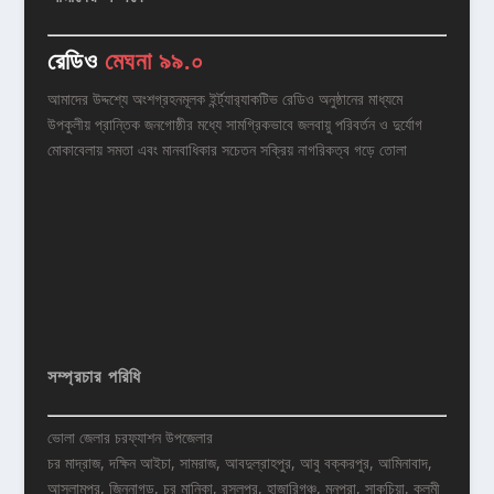
রেডিও
মেঘনা ৯৯.০
আমাদের উদ্দশ্যে অংশগ্রহনমূলক ইর্ন্ট্যার‌্যাকটিভ রেডিও অনুষ্ঠানের মাধ্যমে
উপকুলীয় প্রান্তিক জনগোষ্ঠীর মধ্যে সামগ্রিকভাবে জলবায়ু পরিবর্তন ও দুর্যোগ
মোকাবেলায় সমতা এবং মানবাধিকার সচেতন সক্রিয় নাগরিকত্ব গড়ে তোলা
সম্প্রচার পরিধি
ভোলা জেলার চরফ্যাশন উপজেলার
চর মাদ্রাজ, দক্ষিন আইচা, সামরাজ, আবদুল্রাহপুর, আবু বক্করপুর, আমিনাবাদ,
আসলামপুর, জিন্নাগড়, চর মানিকা, রসুলপুর, হাজারিগঞ্চ, মনপুরা, সাকুচিয়া, কলমী