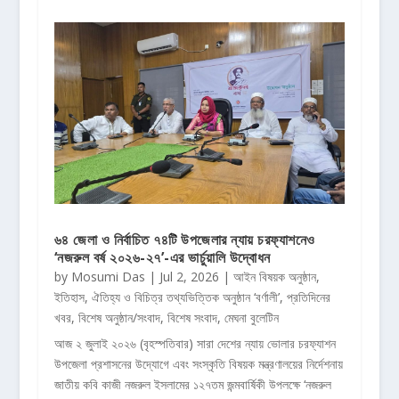
৬৪ জেলা ও নির্বাচিত ৭৪টি উপজেলার ন্যায় চরফ্যাশনেও
‘নজরুল বর্ষ ২০২৬-২৭’-এর ভার্চুয়ালি উদ্বোধন
by
Mosumi Das
|
Jul 2, 2026
|
আইন বিষয়ক অনুষ্ঠান
,
ইতিহাস, ঐতিহ্য ও বিচিত্র তথ্যভিত্তিক অনুষ্ঠান ‘বর্ণালী’
,
প্রতিদিনের
খবর
,
বিশেষ অনুষ্ঠান/সংবাদ
,
বিশেষ সংবাদ
,
মেঘনা বুলেটিন
আজ ২ জুলাই ২০২৬ (বৃহস্পতিবার) সারা দেশের ন্যায় ভোলার চরফ্যাশন
উপজেলা প্রশাসনের উদ্যোগে এবং সংস্কৃতি বিষয়ক মন্ত্রণালয়ের নির্দেশনায়
জাতীয় কবি কাজী নজরুল ইসলামের ১২৭তম জন্মবার্ষিকী উপলক্ষে ‘নজরুল