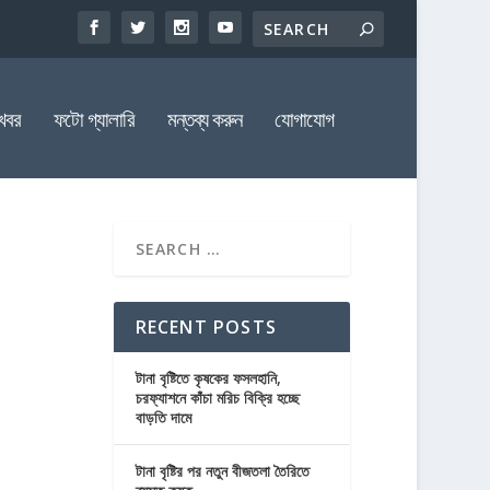
খবর
ফটো গ্যালারি
মন্তব্য করুন
যোগাযোগ
RECENT POSTS
টানা বৃষ্টিতে কৃষকের ফসলহানি,
চরফ্যাশনে কাঁচা মরিচ বিক্রি হচ্ছে
বাড়তি দামে
টানা বৃষ্টির পর নতুন বীজতলা তৈরিতে