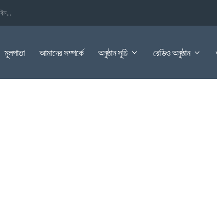
িন...
মূলপাতা
আমাদের সম্পর্কে
অনুষ্ঠান সূচি
রেডিও অনুষ্ঠান
বাধা ও দখলচেষ্টার অভিযোগ
,
প্রতিদিনের খবর
,
বিশেষ অনুষ্ঠান/সংবাদ
,
বিশেষ সংবাদ
,
মেঘনা বুলেটিন
|
0
|
নিকা ইউনিয়নে সংস্থার বৈধভাবে ক্রয়কৃত...