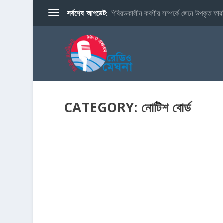
সর্বশেষ আপডেট:
পিরিয়ডকালীন করণীয় সম্পর্কে জেনে উপকৃত ফারব
CATEGORY:
নোটিশ বোর্ড
চরফ্যাশনে কোস্ট ফাউন্ডেশনের বৈধ জমিতে উন্নয়নকাজে 
by
Mosumi Das
|
May 7, 2026
|
অ্যাপের জন্য খবর
,
নোটিশ বোর্ড
কোস্ট ফাউন্ডেশন অভিযোগ করেছে, ভোলার চরফ্যাশন উপজেলার চরমা
READ MORE