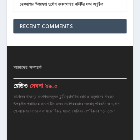
চরফ্যাশনে উপজেলা দুর্যোগ ব্যবস্থাপনা কমিটির সভা অনুষ্ঠিত
RECENT COMMENTS
আমাদের সম্পর্কে
রেডিও
মেঘনা ৯৯.০
আমাদের উদ্দশ্যে অংশগ্রহনমূলক ইর্ন্ট্যার‌্যাকটিভ রেডিও অনুষ্ঠানের মাধ্যমে
উপকুলীয় প্রান্তিক জনগোষ্ঠীর মধ্যে সামগ্রিকভাবে জলবায়ু পরিবর্তন ও দুর্যোগ
মোকাবেলায় সমতা এবং মানবাধিকার সচেতন সক্রিয় নাগরিকত্ব গড়ে তোলা