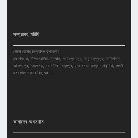
সম্প্রচার পরিধি
ভোলা জেলার চরফ্যাশন উপজেলার
চর মাদ্রাজ, দক্ষিন আইচা, সামরাজ, আবদুল্রাহপুর, আবু বক্করপুর, আমিনাবাদ,
আসলামপুর, জিন্নাগড়, চর মানিকা, রসুলপুর, হাজারিগঞ্চ, মনপুরা, সাকুচিয়া, কলমী
এবং লালমোহনের কিছু অংশ।
আমাদের অবস্থান