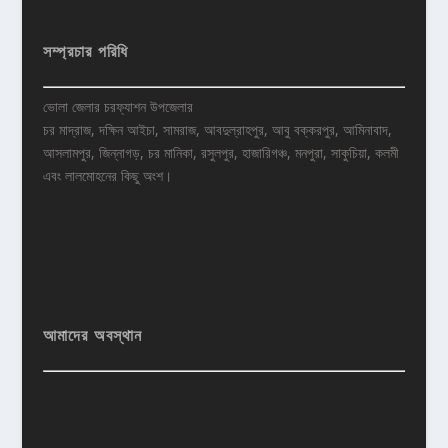
সম্প্রচার পরিধি
ভোলা জেলার চরফ্যাশন উপজেলার
চর মাদ্রাজ, দক্ষিন আইচা, সামরাজ, আবদুল্রাহপুর, আবু বক্করপুর, আমিনাবাদ,
আসলামপুর, জিন্নাগড়, চর মানিকা, রসুলপুর, হাজারিগঞ্চ, মনপুরা, সাকুচিয়া, কলমী
এবং লালমোহনের কিছু অংশ।
আমাদের অবস্থান