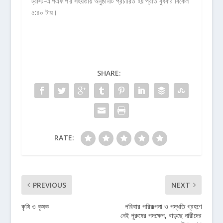
ট্রাস্ট-এপিএফপি’র সহয়তায় অনুষ্ঠানটি প্রচারিত হয় প্রতি বুধবার বিকেল
৫:৪০ টায়।
SHARE:
RATE:
PREVIOUS
NEXT
কৃষি ও কৃষক
পরিবার পরিকল্পনা ও পদ্ধতি গ্রহণে
নেই পুরুষের পদক্ষেপ, বাড়ছে নারীদের