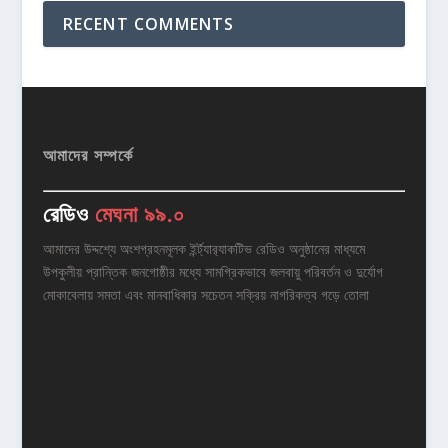
RECENT COMMENTS
আমাদের সম্পর্কে
রেডিও
মেঘনা ৯৯.০
আমাদের উদ্দশ্যে অংশগ্রহনমূলক ইর্ন্ট্যার‌্যাকটিভ রেডিও অনুষ্ঠানের মাধ্যমে
উপকুলীয় প্রান্তিক জনগোষ্ঠীর মধ্যে সামগ্রিকভাবে জলবায়ু পরিবর্তন ও দুর্যোগ
মোকাবেলায় সমতা এবং মানবাধিকার সচেতন সক্রিয় নাগরিকত্ব গড়ে তোলা