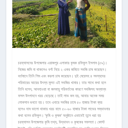
চরফ্যাসনের উপজেলার এয়াজপুর এলাকার কৃষক রফিকুল ইসলাম (৫৯)।
নিজের জমি না থাকলেও বর্গা নিয়ে ২ একর জমিতে সবজি চাষ করেছেন।
বর্তমানে তিনি শিম এবং করলা চাষ করেছেন। দুই মেয়েসহ ৪ সদস্যদের
পরিবারের আয়ের উৎস্য মূলত এই সবজির খামার। তার সাথে কথা হলে
তিনি বলেন, আবহাওয়া বা জলবায়ু পরিবর্তনের কারণে সবজিসহ অন্যান্য
ফসল উৎপাদনে খরচ বেড়েছে। তাই লাভ কম হয়, আবার অনেক সময়
লোকসান গুনতে হয়। তবে এবারে সবজির চাষে ৫০ হাজার টাকা ব্যয়
হলেও দাম ভালো থাকায় খরচ বাদে ৫০-৬০ হাজার টাকা লাভের সম্ভাবনার
কথা বলেন রফিকুল। ‘কৃষি ও কৃষক’ অনুষ্ঠানে এভাবেই তুলে ধরা হয়
চরফ্যাসন উপজেলার কৃষি তথ্য, উদ্ভাবন ও কৃষকের সফলতা। কোস্ট