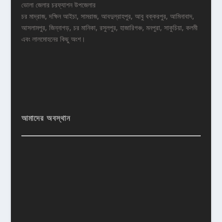
ভোলা জেলার চরফ্যাশন উপজেলার
চর মাদ্রাজ, দক্ষিন আইচা, সামরাজ, আবদুল্রাহপুর, আবু বক্করপুর, আমিনাবাদ,
আসলামপুর, জিন্নাগড়, চর মানিকা, রসুলপুর, হাজারিগঞ্চ, মনপুরা, সাকুচিয়া, কলমী
এবং লালমোহনের কিছু অংশ।
আমাদের অবস্থান