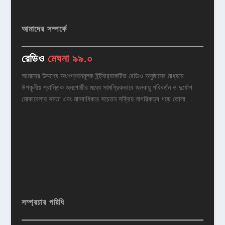
আমাদের সম্পর্কে
রেডিও
মেঘনা ৯৯.০
আমাদের উদ্দশ্যে অংশগ্রহনমূলক ইর্ন্ট্যার‌্যাকটিভ রেডিও অনুষ্ঠানের মাধ্যমে
উপকুলীয় প্রান্তিক জনগোষ্ঠীর মধ্যে সামগ্রিকভাবে জলবায়ু পরিবর্তন ও দুর্যোগ
মোকাবেলায় সমতা এবং মানবাধিকার সচেতন সক্রিয় নাগরিকত্ব গড়ে তোলা
সম্প্রচার পরিধি