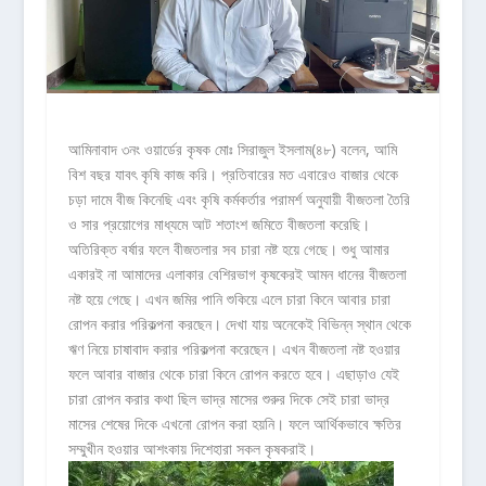
আমিনাবাদ ৩নং ওয়ার্ডের কৃষক মোঃ সিরাজুল ইসলাম(৪৮) বলেন, আমি
বিশ বছর যাবৎ কৃষি কাজ করি। প্রতিবারের মত এবারেও বাজার থেকে
চড়া দামে বীজ কিনেছি এবং কৃষি কর্মকর্তার পরামর্শ অনুযায়ী বীজতলা তৈরি
ও সার প্রয়োগের মাধ্যমে আট শতাংশ জমিতে বীজতলা করেছি।
অতিরিক্ত বর্ষার ফলে বীজতলার সব চারা নষ্ট হয়ে গেছে। শুধু আমার
একারই না আমাদের এলাকার বেশিরভাগ কৃষকেরই আমন ধানের বীজতলা
নষ্ট হয়ে গেছে। এখন জমির পানি শুকিয়ে এলে চারা কিনে আবার চারা
রোপন করার পরিকল্পনা করছেন। দেখা যায় অনেকেই বিভিন্ন স্থান থেকে
ঋণ নিয়ে চাষাবাদ করার পরিকল্পনা করেছেন। এখন বীজতলা নষ্ট হওয়ার
ফলে আবার বাজার থেকে চারা কিনে রোপন করতে হবে। এছাড়াও যেই
চারা রোপন করার কথা ছিল ভাদ্র মাসের শুরুর দিকে সেই চারা ভাদ্র
মাসের শেষের দিকে এখনো রোপন করা হয়নি। ফলে আর্থিকভাবে ক্ষতির
সম্মুখীন হওয়ার আশংকায় দিশেহারা সকল কৃষকরাই।