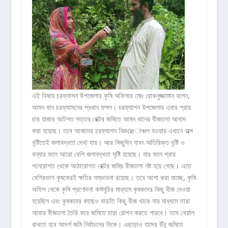
এই বিষয়ে চরফ্যাসন উপজেলার কৃষি অফিসার মোঃ রোকনুজ্জামান বলেন,
আমন ধান চরফ্যাসনের প্রধান ফসল। চরফ্যাশন উপজেলায় এবার প্রায়
চার হাজার আটশত সত্তর হেক্টর জমিতে আমন ধানের বীজতলা আবাদ
করা হয়েছে। তবে আমাদের চরফ্যাশন নি¤œাঞ্চল হওয়ায় এখানে অল্প
বৃষ্টিতেই জলাবদ্ধতা দেখা যায়। আর কিছুদিন যাবৎ অতিরিক্ত বৃষ্টি ও
বন্যার ফলে আরো বেশি জলাবদ্ধতা সৃষ্টি হয়েছে। যার ফলে প্রায়
পনেরোশত থেকে আঠারোশত হেক্টর জমির বীজতলা নষ্ট হয়ে গেছে। এতে
বেশিরভাগ কৃষকেরই ক্ষতির সম্ভাবনা রয়েছে। তবে আশা করা যাচ্ছে, কৃষি
অফিস থেকে কৃষি প্রণোদনা কর্মসূচির মাধ্যমে কৃষকদের কিছু বীজ দেওয়া
হয়েছিল এবং কৃষকদের কাছেও বাড়তি কিছু বীজ থাকে যার মাধ্যমে তারা
আবার বীজতলা তৈরি করে জমিতে চারা রোপন করতে পারবে। তবে খেয়াল
রাখতে হবে আদর্শ জমি নির্বাচনের দিকে। এছাড়াও যাদের উঁচু জমিতে