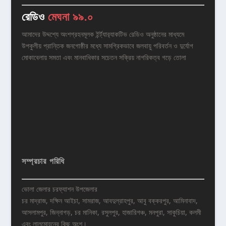
রেডিও
মেঘনা ৯৯.০
আমাদের উদ্দশ্যে অংশগ্রহনমূলক ইর্ন্ট্যার‌্যাকটিভ রেডিও অনুষ্ঠানের মাধ্যমে
উপকুলীয় প্রান্তিক জনগোষ্ঠীর মধ্যে সামগ্রিকভাবে জলবায়ু পরিবর্তন ও দুর্যোগ
মোকাবেলায় সমতা এবং মানবাধিকার সচেতন সক্রিয় নাগরিকত্ব গড়ে তোলা
সম্প্রচার পরিধি
ভোলা জেলার চরফ্যাশন উপজেলার
চর মাদ্রাজ, দক্ষিন আইচা, সামরাজ, আবদুল্রাহপুর, আবু বক্করপুর, আমিনাবাদ,
আসলামপুর, জিন্নাগড়, চর মানিকা, রসুলপুর, হাজারিগঞ্চ, মনপুরা, সাকুচিয়া, কলমী
এবং লালমোহনের কিছু অংশ।