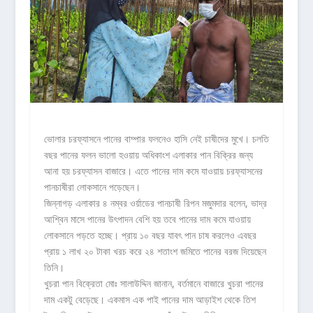
ভোলার চরফ্যাসনে পানের বাম্পার ফলনেও হাসি নেই চাষীদের মুখে। চলতি
বছর পানের ফলন ভালো হওয়ায় অধিকাংশ এলাকার পান বিক্রির জন্য
আনা হয় চরফ্যাসন বাজারে। এতে পানের দাম কমে যাওয়ায় চরফ্যাসনের
পানচাষীরা লোকসানে পড়েছেন।
জিন্নাগড় এলাকার ৪ নম্বর ওর্য়াডের পানচাষী রিপন মজুমদার বলেন, ভাদ্র
আশ্বিন মাসে পানের উৎপাদন বেশি হয় তবে পানের দাম কমে যাওয়ায়
লোকসানে পড়তে হচ্ছে। প্রায় ১০ বছর যাবৎ পান চাষ করলেও এবছর
প্রায় ১ লাখ ২০ টাকা খরচ করে ২৪ শতাংশ জমিতে পানের বরজ দিয়েছেন
তিনি।
খুচরা পান বিক্রেতা মোঃ সালাউদ্দিন জানান, বর্তমানে বাজারে খুচরা পানের
দাম একটু বেড়েছে। একমাস এক পাই পানের দাম আড়াইশ থেকে তিশ