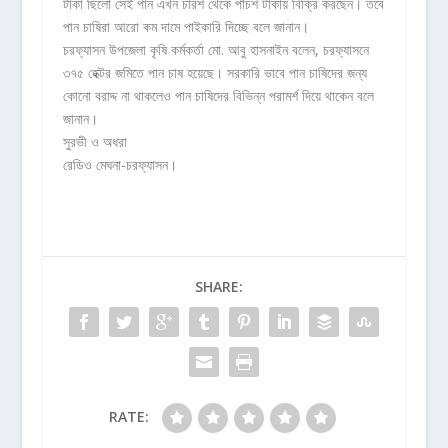
টাকা ছিলো সেই পান এখন চারশ থেকে পাঁচশ টাকায় বিক্রি করছেন। তবে
পান চাষিরা আরো কম দামে পাইকারি দিচ্ছে বলে জানান।
চরফ্যাসন উপজেলা কৃষি কর্মকর্তা মো. আবু হাসনাইন বলেন, চরফ্যাসনে
৩৭৫ হেক্টর জমিতে পান চাষ হয়েছে। সরকারি ভাবে পান চাষিদের জন্য
কোনো বরাদ্দ না থাকলেও পান চাষিদের বিভিন্ন পরামর্শ দিয়ে থাকেন বলে
জানান।
সুরভী ও অধরা
রেডিও মেঘনা-চরফ্যাসন।
SHARE:
RATE: