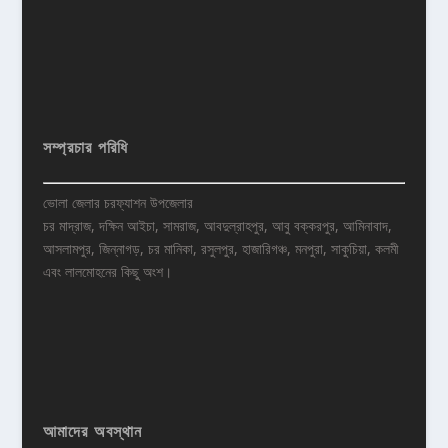
সম্প্রচার পরিধি
ভোলা জেলার চরফ্যাশন উপজেলার
চর মাদ্রাজ, দক্ষিন আইচা, সামরাজ, আবদুল্রাহপুর, আবু বক্করপুর, আমিনাবাদ,
আসলামপুর, জিন্নাগড়, চর মানিকা, রসুলপুর, হাজারিগঞ্চ, মনপুরা, সাকুচিয়া, কলমী
এবং লালমোহনের কিছু অংশ।
আমাদের অবস্থান