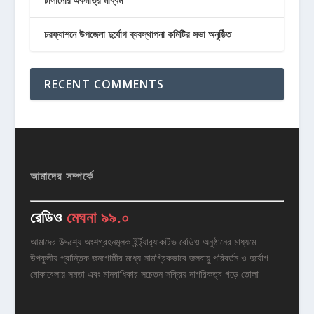
চরফ্যাশনে উপজেলা দুর্যোগ ব্যবস্থাপনা কমিটির সভা অনুষ্ঠিত
RECENT COMMENTS
আমাদের সম্পর্কে
রেডিও
মেঘনা ৯৯.০
আমাদের উদ্দশ্যে অংশগ্রহনমূলক ইর্ন্ট্যার‌্যাকটিভ রেডিও অনুষ্ঠানের মাধ্যমে
উপকুলীয় প্রান্তিক জনগোষ্ঠীর মধ্যে সামগ্রিকভাবে জলবায়ু পরিবর্তন ও দুর্যোগ
মোকাবেলায় সমতা এবং মানবাধিকার সচেতন সক্রিয় নাগরিকত্ব গড়ে তোলা