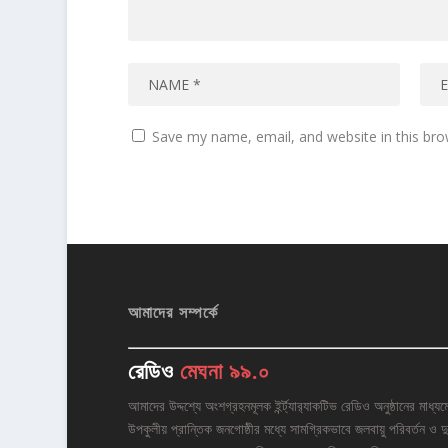
Save my name, email, and website in this bro
আমাদের সম্পর্কে
রেডিও
মেঘনা ৯৯.০
আমাদের উদ্দশ্যে অংশগ্রহনমূলক ইর্ন্ট্যার‌্যাকটিভ রেডিও অনুষ্ঠানের মাধ্যম
উপকুলীয় প্রান্তিক জনগোষ্ঠীর মধ্যে সামগ্রিকভাবে জলবায়ু পরিবর্তন ও দু