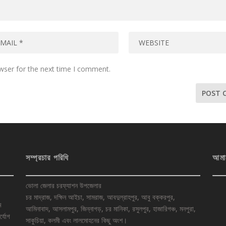
wser for the next time I comment.
সম্প্রচার পরিধি
আমা
ভোলা জেলার চরফ্যাশন উপজেলার
চর মাদ্রাজ, দক্ষিন আইচা, সামরাজ, আবদুল্রাহপুর, আবু বক্করপুর,
ে
আমিনাবাদ, আসলামপুর, জিন্নাগড়, চর মানিকা, রসুলপুর, হাজারিগঞ্চ, মনপুরা,
র্যোগ
সাকুচিয়া, কলমী এবং লালমোহনের কিছু অংশ।