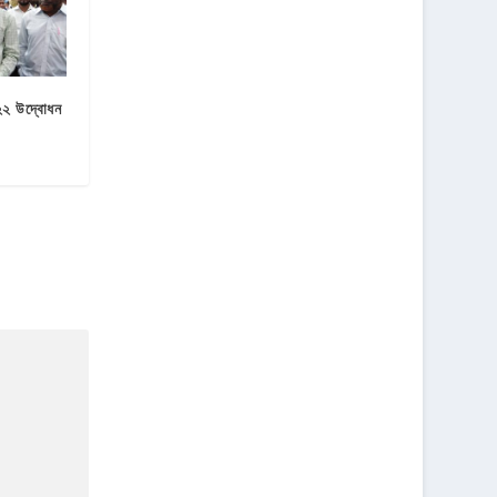
২২ উদ্বোধন