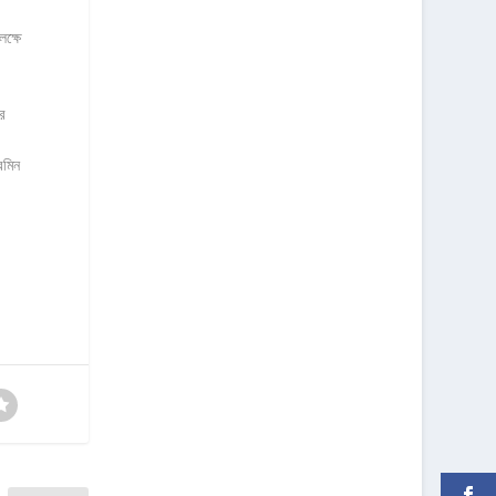
ক্ষে
র
রমিন