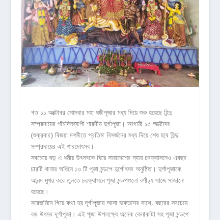
গত ১১ অক্টোবর সোমবার মহা ষষ্ঠীপূজার মধ্য দিয়ে শুরু হয়েছে হিন্দু
সম্প্রদায়ের পাঁচদিনব্যাপী শারদীয় দুর্গাপূজা। আগামী ১৫ অক্টোবর
(শুক্রবার) বিজয়া দশমীতে প্রতিমা বিসর্জনের মধ্য দিয়ে শেষ হবে হিন্দু
সম্প্রদায়ের এই শারদোৎসব।
সবচেয়ে বড় এ ধর্মীয় উৎসবকে ঘিরে সারাদেশের ন্যায় চরফ্যাসনেও এবছর
চারটি থানার অধিনে ১৩ টি পূজা মন্ডপে দুর্গোৎসব অনুষ্ঠিত। দুর্গাপূজাকে
আনন্দ মুখর করে তুলতে চরফ্যাসনে পূজা মন্ডপগুলো বর্ণাঢ্য সাজে সাজানো
হয়েছে।
সরেজমিনে গিয়ে কথা হয় দূর্গাপূজায় আসা ভক্তদের সাথে, বছরের সবচেয়ে
বড় উৎসব দূর্গাপূজা। এই পূজা উপলক্ষ্যে অনেক কেনাকাটা সহ পূজা মন্ডপে