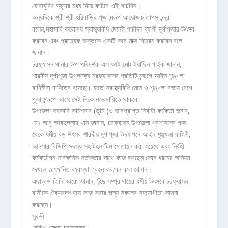
ঘোরাঘুরির আন্দের মধ্য দিয়ে কাটবে এই পাচঁদিন।
অন্যদিকে শ্রী শ্রী হরিবাড়ির পূজা মন্ডপ আয়োজক তাপস চন্দ্র
বলেন,মহামারি করোনায় স্বাস্থ্যবিধি মেনেই পাচঁদিন ব্যাপী দূর্গাপূজার উৎসব
করবেন এবং প্রত্যেক ভক্তকে একটি করে মাক্স বিতরন করবেন বলে
জানান।
চরফ্যাসন থানার উপ-পরিদর্শক এস আই মোঃ ইয়াছিন পাইক জানান,
শারদীয় দূর্গাপূজা উপলক্ষ্যে চরফ্যাসনের প্রতিটি মন্ডপে আইন শৃঙ্খলা
বাহিনীরা দায়িত্বে রয়েছে। যাতে স্বাস্থ্যবিধি মেনে ও শৃঙ্খলা বজায় রেখে
পূজা মন্ডপে আসে সেই দিকে নজরদারিতে থাকবে।
উপজেলা সহকারি কমিশনার (ভূমি )ও ভারপ্রাপ্ত নির্বাহী কর্মকর্তা জনাব,
মোঃ আবু আবদুল্লাহ খান জানান, চরফ্যাসন উপজেলা প্রশাসনের পক্ষ
থেকে ধর্মীয় বড় উৎসব শারদীয় দূর্গাপূজা উদযাপনে আইন শৃঙ্খলা বাহিনী,
আনসার বিডিপি সদস্য সহ টহল টিম মোতায়ন করা হয়েছে এবং নির্বহী
কর্মকর্তাগন সার্বক্ষনিক সর্তকতার সাথে কাজ করছেন কোন ধরনের অনিয়ম
দেখলে তাৎক্ষনিত ব্যবস্থা গ্রহন করবেন বলে জানান।
এছাড়াও তিনি আরো জানান, হিন্দু সম্প্রাদায়ের ধর্মীয় উৎসবে চরফ্যাসন
বাসীকে ঐক্যবদ্ধ হয়ে কাজ করার জন্য সকলের সহযোগীতা কামনা
করছেন।
সুরভী
রেডিও মেঘনা,চরফ্যাসন।