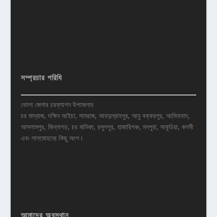
সম্প্রচার পরিধি
ভোলা জেলার চরফ্যাশন উপজেলার
চর মাদ্রাজ, দক্ষিন আইচা, সামরাজ, আবদুল্রাহপুর, আবু বক্করপুর, আমিনাবাদ,
আসলামপুর, জিন্নাগড়, চর মানিকা, রসুলপুর, হাজারিগঞ্চ, মনপুরা, সাকুচিয়া, কলমী
এবং লালমোহনের কিছু অংশ।
আমাদের অবস্থান