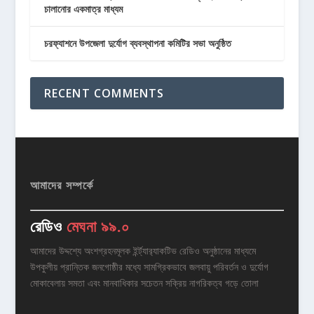
চালানোর একমাত্র মাধ্যম
চরফ্যাশনে উপজেলা দুর্যোগ ব্যবস্থাপনা কমিটির সভা অনুষ্ঠিত
RECENT COMMENTS
আমাদের সম্পর্কে
রেডিও
মেঘনা ৯৯.০
আমাদের উদ্দশ্যে অংশগ্রহনমূলক ইর্ন্ট্যার‌্যাকটিভ রেডিও অনুষ্ঠানের মাধ্যমে
উপকুলীয় প্রান্তিক জনগোষ্ঠীর মধ্যে সামগ্রিকভাবে জলবায়ু পরিবর্তন ও দুর্যোগ
মোকাবেলায় সমতা এবং মানবাধিকার সচেতন সক্রিয় নাগরিকত্ব গড়ে তোলা