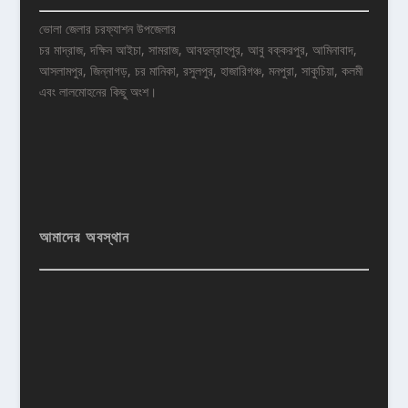
ভোলা জেলার চরফ্যাশন উপজেলার
চর মাদ্রাজ, দক্ষিন আইচা, সামরাজ, আবদুল্রাহপুর, আবু বক্করপুর, আমিনাবাদ,
আসলামপুর, জিন্নাগড়, চর মানিকা, রসুলপুর, হাজারিগঞ্চ, মনপুরা, সাকুচিয়া, কলমী
এবং লালমোহনের কিছু অংশ।
আমাদের অবস্থান