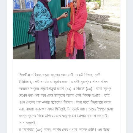
শিক্ষর্থীরা ভবিষ্যৎ গড়ার স্বপ্নে থেমে নেই। কেউ শিক্ষক, কেউ
ইঞ্জিনিয়ার, কেউ বা চান ডাক্তার হতে। এমনই স্বপ্নের লালন-পালন
করেছেন সপ্তম শ্রেণি পড়ুয়া রহিমা (১১) ও মারুফা (১৩)। তারা স্বপ্ন
দেখেন পড়া-শুনা করে কেউ ডাক্তার আবার কেউ শিক্ষক হওয়ার। তাই
এখন থেকেই পড়া-শুনায় মনোযোগ দিচ্ছেন। সময় মতো বিদ্যালয়ে ক্লাস
করা, বাসায় পড়া-শুনা এসব মিলিয়েই দিন কেটে যায়। তাদের শৈশবে দেখা
স্বপ্ন পূরনের দিকে এগিয়ে যেতে অনুপ্রেরনা যোগান বাবা-মা‘সহ ভাই-
বোন সকলেই।
মা মিনোয়ারা (৩৫) বলেন, আমার মেয়ে এখনো অনেক ছোট। ওর ইচ্ছে