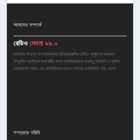
আমাদের সম্পর্কে
রেডিও
মেঘনা ৯৯.০
আমাদের উদ্দশ্যে অংশগ্রহনমূলক ইর্ন্ট্যার‌্যাকটিভ রেডিও অনুষ্ঠানের মাধ্যমে
উপকুলীয় প্রান্তিক জনগোষ্ঠীর মধ্যে সামগ্রিকভাবে জলবায়ু পরিবর্তন ও দুর্যোগ
মোকাবেলায় সমতা এবং মানবাধিকার সচেতন সক্রিয় নাগরিকত্ব গড়ে তোলা
সম্প্রচার পরিধি