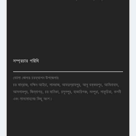
সম্প্রচার পরিধি
ভোলা জেলার চরফ্যাশন উপজেলার
চর মাদ্রাজ, দক্ষিন আইচা, সামরাজ, আবদুল্রাহপুর, আবু বক্করপুর, আমিনাবাদ,
আসলামপুর, জিন্নাগড়, চর মানিকা, রসুলপুর, হাজারিগঞ্চ, মনপুরা, সাকুচিয়া, কলমী
এবং লালমোহনের কিছু অংশ।