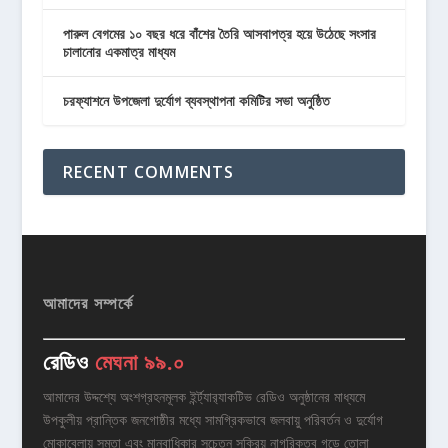
পারুল বেগমের ১০ বছর ধরে বাঁশের তৈরি আসবাপত্র হয়ে উঠেছে সংসার
চালানোর একমাত্র মাধ্যম
চরফ্যাশনে উপজেলা দুর্যোগ ব্যবস্থাপনা কমিটির সভা অনুষ্ঠিত
RECENT COMMENTS
আমাদের সম্পর্কে
রেডিও
মেঘনা ৯৯.০
আমাদের উদ্দশ্যে অংশগ্রহনমূলক ইর্ন্ট্যার‌্যাকটিভ রেডিও অনুষ্ঠানের মাধ্যমে
উপকুলীয় প্রান্তিক জনগোষ্ঠীর মধ্যে সামগ্রিকভাবে জলবায়ু পরিবর্তন ও দুর্যোগ
মোকাবেলায় সমতা এবং মানবাধিকার সচেতন সক্রিয় নাগরিকত্ব গড়ে তোলা