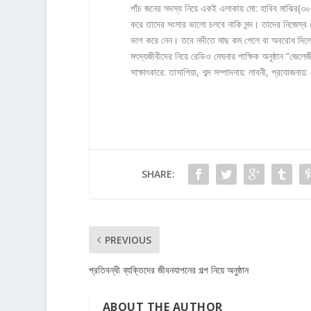
পাঁচ জনের সদস্য নিয়ে একই এলাকায় মো: হাবিব মাঝির(৩০)
করে তাদের সংসার ভালো চলবে নাকি মন্দ। তাদের নিজেস্
ভাগ করে নেন। তবে নদীতে মাছ কম পেলে বা অবরোধ দিলে ক
মৎস্যজীবীদের নিয়ে রেডিও মেঘনার পাক্ষিক অনুষ্ঠান “জেলে
সাক্ষাৎকারে: তাসাপিয়া, শব্দ সম্পাদনায়: লাবনী, প্রযোজনায়:
SHARE:
PREVIOUS
প্রতিবন্ধী ব্যক্তিদের জীবনযাপনের গল্প নিয়ে অনুষ্ঠান
ABOUT THE AUTHOR