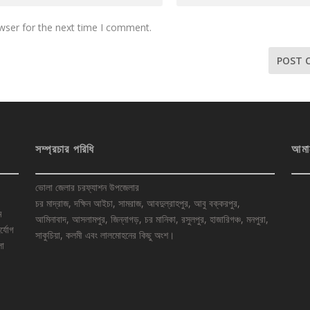
wser for the next time I comment.
সম্প্রচার পরিধি
আমা
ভোলা জেলার চরফ্যাশন উপজেলার
চর মাদ্রাজ, দক্ষিন আইচা, সামরাজ, আবদুল্রাহপুর, আবু বক্করপুর,
ে
আমিনাবাদ, আসলামপুর, জিন্নাগড়, চর মানিকা, রসুলপুর, হাজারিগঞ্চ, মনপুরা,
র্যোগ
সাকুচিয়া, কলমী এবং লালমোহনের কিছু অংশ।
লা