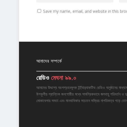
Save my name, email, and website in this bro
আমাদের সম্পর্কে
রেডিও
মেঘনা ৯৯.০
আমাদের উদ্দশ্যে অংশগ্রহনমূলক ইর্ন্ট্যার‌্যাকটিভ রেডিও অনুষ্ঠানের মাধ্যম
উপকুলীয় প্রান্তিক জনগোষ্ঠীর মধ্যে সামগ্রিকভাবে জলবায়ু পরিবর্তন ও দু
মোকাবেলায় সমতা এবং মানবাধিকার সচেতন সক্রিয় নাগরিকত্ব গড়ে তো