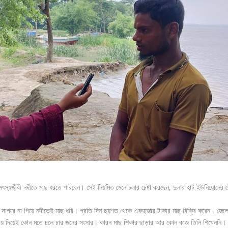
স্যজীবী নদীতে মাছ ধরতে পারবেন। সেই নিয়মিত মেনে চলার চেষ্টা করছেন, দুলার হাট ইউনিয়োনের 
 সাগরে না গিয়ে নদীতেই মাছ ধরি। প্রতি দিন ছয়শত থেকে একহাজার টাকার মাছ বিক্রি করেন। জেল
ী আয় দিয়েই কোন মতে চলে চার জনের সংসার। কারন মাছ শিকার ছাড়ার আর কোন কাজ তিনি শিখেননি।