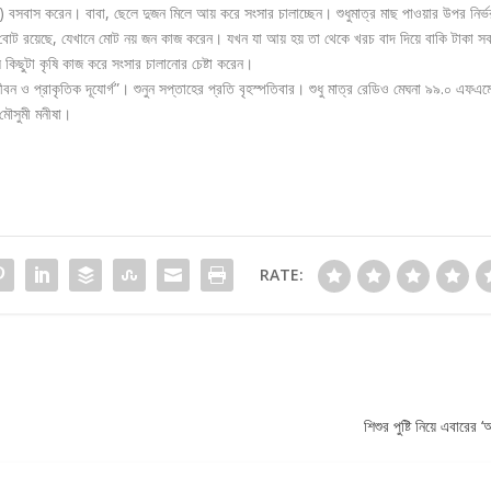
 বসবাস করেন। বাবা, ছেলে দুজন মিলে আয় করে সংসার চালাচ্ছেন। শুধুমাত্র মাছ পাওয়ার উপর নির্ভ
ব বোট রয়েছে, যেখানে মোট নয় জন কাজ করেন। যখন যা আয় হয় তা থেকে খরচ বাদ দিয়ে বাকি টাকা স
িছুটা কৃষি কাজ করে সংসার চালানোর চেষ্টা করেন।
জীবন ও প্রাকৃতিক দূযোর্গ”। শুনুন সপ্তাহের প্রতি বৃহস্পতিবার। শুধু মাত্র রেডিও মেঘনা ৯৯.০ এফএ
 মৌসুমী মনীষা।
RATE:
শিশুর পুষ্টি নিয়ে এবারের ‘