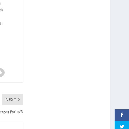
র
বাই
মে।
NEXT
আজকের শিশু’ পর্বটি