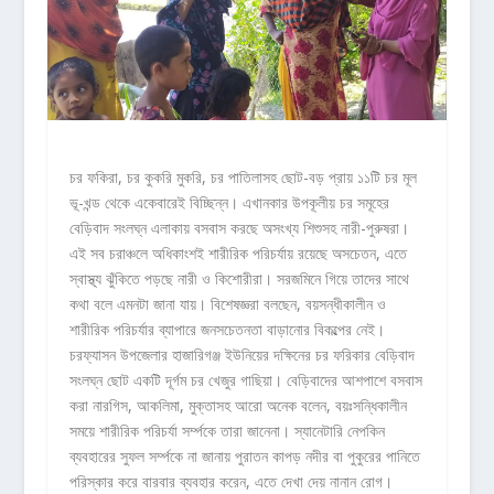
চর ফকিরা, চর কুকরি মুকরি, চর পাতিলাসহ ছোট-বড় প্রায় ১১টি চর মূল
ভূ-খন্ড থেকে একেবারেই বিচ্ছিন্ন। এখানকার উপকূলীয় চর সমূহের
বেড়িবাদ সংলঘ্ন এলাকায় বসবাস করছে অসংখ্য শিশুসহ নারী-পুরুষরা।
এই সব চরাঞ্চলে অধিকাংশই শারীরিক পরিচর্যায় রয়েছে অসচেতন, এতে
স্বাস্থ্য ঝুঁকিতে পড়ছে নারী ও কিশোরীরা। সরজমিনে গিয়ে তাদের সাথে
কথা বলে এমনটা জানা যায়। বিশেষজ্ঞরা বলছেন, বয়সন্ধীকালীন ও
শারীরিক পরিচর্যার ব্যাপারে জনসচেতনতা বাড়ানোর বিকল্পের নেই।
চরফ্যাসন উপজেলার হাজারিগঞ্জ ইউনিয়ের দক্ষিনের চর ফরিকার বেড়িবাদ
সংলঘ্ন ছোট একটি দূর্গম চর খেজুর গাছিয়া। বেড়িবাদের আশপাশে বসবাস
করা নারগিস, আকলিমা, মুক্তাসহ আরো অনেক বলেন, বয়ঃসন্ধিকালীন
সময়ে শারীরিক পরিচর্যা সর্ম্পকে তারা জানেনা। স্যানেটারি নেপকিন
ব্যবহারের সুফল সর্ম্পকে না জানায় পুরাতন কাপড় নদীর বা পুকুরের পানিতে
পরিস্কার করে বারবার ব্যবহার করেন, এতে দেখা দেয় নানান রোগ।