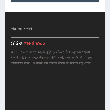
আমাদের সম্পর্কে
রেডিও
মেঘনা ৯৯.০
আমাদের উদ্দশ্যে অংশগ্রহনমূলক ইর্ন্ট্যার‌্যাকটিভ রেডিও অনুষ্ঠানের মাধ্যমে
উপকুলীয় প্রান্তিক জনগোষ্ঠীর মধ্যে সামগ্রিকভাবে জলবায়ু পরিবর্তন ও দুর্যোগ
মোকাবেলায় সমতা এবং মানবাধিকার সচেতন সক্রিয় নাগরিকত্ব গড়ে তোলা