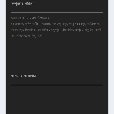
সম্প্রচার পরিধি
ভোলা জেলার চরফ্যাশন উপজেলার
চর মাদ্রাজ, দক্ষিন আইচা, সামরাজ, আবদুল্রাহপুর, আবু বক্করপুর, আমিনাবাদ,
আসলামপুর, জিন্নাগড়, চর মানিকা, রসুলপুর, হাজারিগঞ্চ, মনপুরা, সাকুচিয়া, কলমী
এবং লালমোহনের কিছু অংশ।
আমাদের অবস্থান