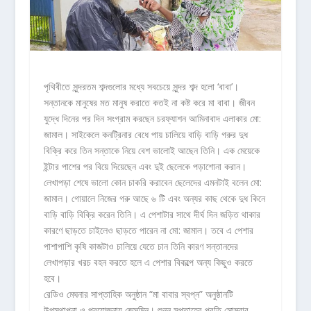
পৃথিবীতে সুন্দরতম শব্দগুলোর মধ্যে সবচেয়ে সুন্দর শব্দ হলো ‘বাবা’।
সন্তানকে মানুষের মত মানুষ করাতে কতই না কষ্ট করে মা বাবা। জীবন
যুদ্ধে দিনের পর দিন সংগ্রাম করছেন চরফ্যাশন আমিনাবাদ এলাকার মো:
জামাল। সাইকেলে কনট্রিনার বেধে পায় চালিয়ে বাড়ি বাড়ি গরুর দুধ
বিক্রি করে তিন সন্তাকে নিয়ে বেশ ভালোই আছেন তিনি। এক মেয়েকে
ইন্টার পাশের পর বিয়ে দিয়েছেন এবং দুই ছেলেকে পড়াশোনা করান।
লেখাপড়া শেষে ভালো কোন চাকরি করাবেন ছেলেদের এমনটাই বলেন মো:
জামাল। গোয়ালে নিজের গরু আছে ৬ টি এবং অন্যর কাছ থেকে দুধ কিনে
বাড়ি বাড়ি বিক্রি করেন তিনি। এ পেশাটার সাথে দীর্ঘ দিন জড়িত থাকার
কারণে ছাড়তে চাইলেও ছাড়তে পারেন না মো: জামাল। তবে এ পেশার
পাশাপাশি কৃষি কাজটাও চালিয়ে যেতে চান তিনি কারণ সন্তানদের
লেখাপড়ার খরচ বহন করতে হলে এ পেশার বিকল্পে অন্য কিছুও করতে
হবে।
রেডিও মেঘনার সাপ্তাহিক অনুষ্ঠান “মা বাবার স্বপ্ন” অনুষ্ঠানটি
উপস্থাপনা ও প্রযোজনায় জেসমিন। শুনুন সপ্তাহের প্রতি সোমবার