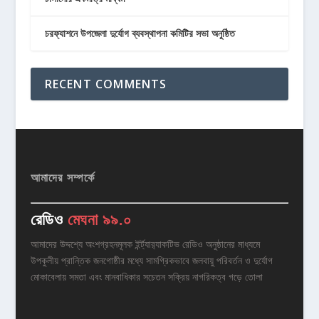
চরফ্যাশনে উপজেলা দুর্যোগ ব্যবস্থাপনা কমিটির সভা অনুষ্ঠিত
RECENT COMMENTS
আমাদের সম্পর্কে
রেডিও
মেঘনা ৯৯.০
আমাদের উদ্দশ্যে অংশগ্রহনমূলক ইর্ন্ট্যার‌্যাকটিভ রেডিও অনুষ্ঠানের মাধ্যমে
উপকুলীয় প্রান্তিক জনগোষ্ঠীর মধ্যে সামগ্রিকভাবে জলবায়ু পরিবর্তন ও দুর্যোগ
মোকাবেলায় সমতা এবং মানবাধিকার সচেতন সক্রিয় নাগরিকত্ব গড়ে তোলা