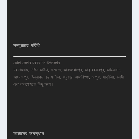
সম্প্রচার পরিধি
ভোলা জেলার চরফ্যাশন উপজেলার
চর মাদ্রাজ, দক্ষিন আইচা, সামরাজ, আবদুল্রাহপুর, আবু বক্করপুর, আমিনাবাদ,
আসলামপুর, জিন্নাগড়, চর মানিকা, রসুলপুর, হাজারিগঞ্চ, মনপুরা, সাকুচিয়া, কলমী
এবং লালমোহনের কিছু অংশ।
আমাদের অবস্থান