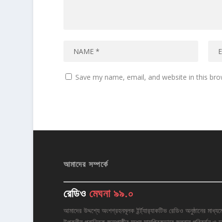
Save my name, email, and website in this bro
আমাদের সম্পর্কে
রেডিও
মেঘনা ৯৯.০
আমাদের উদ্দশ্যে অংশগ্রহনমূলক ইর্ন্ট্যার‌্যাকটিভ রেডিও অনুষ্ঠানের মাধ্যম
উপকুলীয় প্রান্তিক জনগোষ্ঠীর মধ্যে সামগ্রিকভাবে জলবায়ু পরিবর্তন ও দু