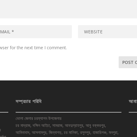
wser for the next time I comment.
সম্প্রচার পরিধি
আমা
ভোলা জেলার চরফ্যাশন উপজেলার
চর মাদ্রাজ, দক্ষিন আইচা, সামরাজ, আবদুল্রাহপুর, আবু বক্করপুর,
ে
আমিনাবাদ, আসলামপুর, জিন্নাগড়, চর মানিকা, রসুলপুর, হাজারিগঞ্চ, মনপুরা,
র্যোগ