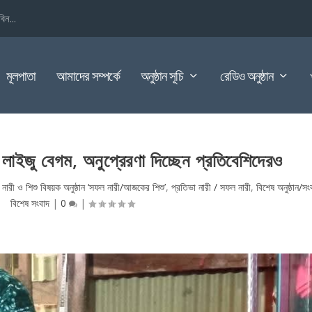
িন...
মূলপাতা
আমাদের সম্পর্কে
অনুষ্ঠান সূচি
রেডিও অনুষ্ঠান
 লাইজু বেগম, অনুপ্রেরণা দিচ্ছেন প্রতিবেশিদেরও
|
নারী ও শিশু বিষয়ক অনুষ্ঠান ‘সফল নারী/আজকের শিশু’
,
প্রতিভা নারী / সফল নারী
,
বিশেষ অনুষ্ঠান/সং
বিশেষ সংবাদ
|
0
|