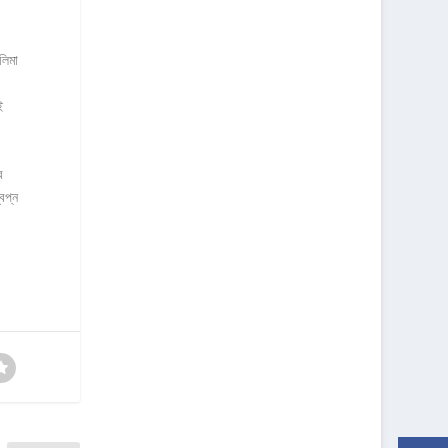
লিমা
ই
র
বপ্ন