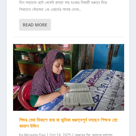
তিন সন্তাকে ছোট থেকেই রাস্তা পার হওয়ার বিষয়টি গুরুত্ব দিয়ে
শিখাতেন পৌরসভা ১নং ওয়ার্ডের সালমা বেগম...
READ MORE
শিশুর মেধা বিকাশে বাবা মা ভূমিকা গুরুত্বপূর্ন বলছেন শিক্ষক মো:
কামাল উদ্দিন
by
Mosumi Das
|
Oct 16, 2025
|
আজকের শিশু
,
আমাদের ক্যাম্পাস
,