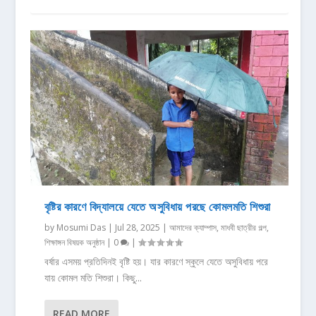
বৃষ্টির কারণে বিদ্যালয়ে যেতে অসুবিধায় পরছে কোমলমতি শিশুরা
by
Mosumi Das
|
Jul 28, 2025
|
আমাদের ক্যাম্পাস
,
মাধবী ছাত্রীর গল্প
,
শিক্ষাঙ্গন বিষয়ক অনুষ্ঠান
|
0
|
বর্ষার এসময় প্রতিদিনই বৃষ্টি হয়। যার কারণে স্কুলে যেতে অসুবিধায় পরে
যায় কোমল মতি শিশুরা। কিছু...
READ MORE