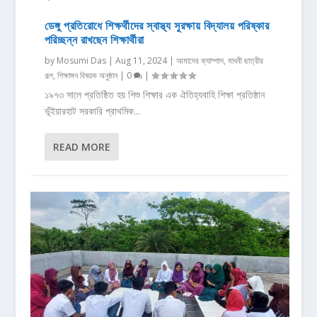
ডেঙ্গু প্রতিরোধে শিক্ষর্থীদের স্বাস্থ্য সুরক্ষায় বিদ্যালয় পরিষ্কার
পরিচ্ছন্ন রাখছেন শিক্ষার্থীরা
by
Mosumi Das
|
Aug 11, 2024
|
আমাদের ক্যাম্পাস
,
মাধবী ছাত্রীর
গল্প
,
শিক্ষাঙ্গন বিষয়ক অনুষ্ঠান
|
0
|
১৯৭৩ সালে প্রতিষ্ঠিত হয় শিশু শিক্ষার এক ঐতিহ্যবাহি শিক্ষা প্রতিষ্ঠান
ভূঁইয়ারহাট সরকারি প্রাথমিক...
READ MORE