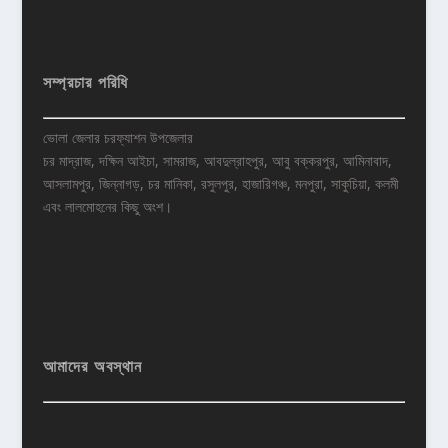
সম্প্রচার পরিধি
ভোলা জেলার চরফ্যাশন উপজেলার
চর মাদ্রাজ, দক্ষিন আইচা, সামরাজ, আবদুল্রাহপুর, আবু বক্করপুর, আমিনাবাদ,
আসলামপুর, জিন্নাগড়, চর মানিকা, রসুলপুর, হাজারিগঞ্চ, মনপুরা, সাকুচিয়া, কলমী
এবং লালমোহনের কিছু অংশ।
আমাদের অবস্থান