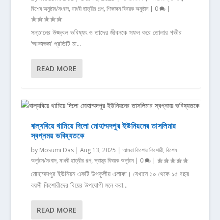
বিশেষ অনুষ্ঠান/সংবাদ
,
মাধবী ছাত্রীর গল্প
,
শিক্ষাঙ্গন বিষয়ক অনুষ্ঠান
|
0
|
সন্তানের উজ্জ্বল ভবিষ্যৎ ও তাদের জীবনকে সফল করে তোলার গভীর
‘আকাঙ্ক্ষা’ প্রতিটি মা...
READ MORE
বাল্যবিয়ে থামিয়ে দিলো মোহাম্মদপুর ইউনিয়নের তাসলিমার
স্বপ্নময় ভবিষ্যতকে
by
Mosumi Das
|
Aug 13, 2025
|
আমরা কিশোর কিশোরী
,
বিশেষ
অনুষ্ঠান/সংবাদ
,
মাধবী ছাত্রীর গল্প
,
স্বাস্থ্য বিষয়ক অনুষ্ঠান
|
0
|
মোহাম্মদপুর ইউনিয়ন একটি উপকূলীয় এলাকা। যেখানে ১০ থেকে ১৫ বছর
বয়সী কিশোরীদের বিয়ের উপযোগী মনে করা...
READ MORE