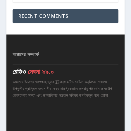
RECENT COMMENTS
আমাদের সম্পর্কে
রেডিও
মেঘনা ৯৯.০
আমাদের উদ্দশ্যে অংশগ্রহনমূলক ইর্ন্ট্যার‌্যাকটিভ রেডিও অনুষ্ঠানের মাধ্যমে
উপকুলীয় প্রান্তিক জনগোষ্ঠীর মধ্যে সামগ্রিকভাবে জলবায়ু পরিবর্তন ও দুর্যোগ
মোকাবেলায় সমতা এবং মানবাধিকার সচেতন সক্রিয় নাগরিকত্ব গড়ে তোলা