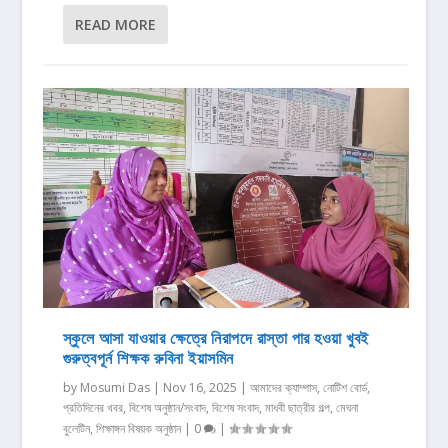
READ MORE
স্কুলে আসা যাওয়ার ক্ষেত্রে নিরাপদে রাস্তা পার হওয়া খুবই
গুরুত্বপূর্ন শিক্ষক রুবিনা ইয়াসমিন
by
Mosumi Das
|
Nov 16, 2025
|
আমাদের ক্যাম্পাস
,
নোটিশ বোর্ড
,
প্রতিদিনের খবর
,
বিশেষ অনুষ্ঠান/সংবাদ
,
বিশেষ সংবাদ
,
মাধবী ছাত্রীর গল্প
,
মেঘনা
বুলেটিন
,
শিক্ষাঙ্গন বিষয়ক অনুষ্ঠান
|
0
|