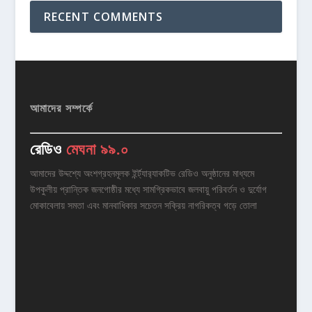
RECENT COMMENTS
আমাদের সম্পর্কে
রেডিও
মেঘনা ৯৯.০
আমাদের উদ্দশ্যে অংশগ্রহনমূলক ইর্ন্ট্যার‌্যাকটিভ রেডিও অনুষ্ঠানের মাধ্যমে
উপকুলীয় প্রান্তিক জনগোষ্ঠীর মধ্যে সামগ্রিকভাবে জলবায়ু পরিবর্তন ও দুর্যোগ
মোকাবেলায় সমতা এবং মানবাধিকার সচেতন সক্রিয় নাগরিকত্ব গড়ে তোলা