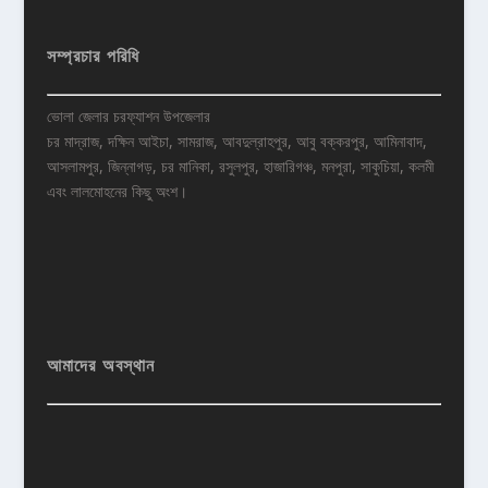
সম্প্রচার পরিধি
ভোলা জেলার চরফ্যাশন উপজেলার
চর মাদ্রাজ, দক্ষিন আইচা, সামরাজ, আবদুল্রাহপুর, আবু বক্করপুর, আমিনাবাদ,
আসলামপুর, জিন্নাগড়, চর মানিকা, রসুলপুর, হাজারিগঞ্চ, মনপুরা, সাকুচিয়া, কলমী
এবং লালমোহনের কিছু অংশ।
আমাদের অবস্থান