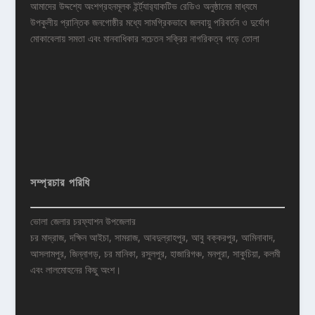
আমাদের উদ্দশ্যে অংশগ্রহনমূলক ইর্ন্ট্যার‌্যাকটিভ রেডিও অনুষ্ঠানের মাধ্যমে
উপকুলীয় প্রান্তিক জনগোষ্ঠীর মধ্যে সামগ্রিকভাবে জলবায়ু পরিবর্তন ও দুর্যোগ
মোকাবেলায় সমতা এবং মানবাধিকার সচেতন সক্রিয় নাগরিকত্ব গড়ে তোলা
সম্প্রচার পরিধি
ভোলা জেলার চরফ্যাশন উপজেলার
চর মাদ্রাজ, দক্ষিন আইচা, সামরাজ, আবদুল্রাহপুর, আবু বক্করপুর, আমিনাবাদ,
আসলামপুর, জিন্নাগড়, চর মানিকা, রসুলপুর, হাজারিগঞ্চ, মনপুরা, সাকুচিয়া, কলমী
এবং লালমোহনের কিছু অংশ।