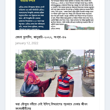
মেঘনা বুলেটিন, জানুয়ারি-২০২২, সংখ্যা-৪৬
January 12, 2022
ভরা মৌসুমে নদীতে নেই ইলিশ,নিম্মচাপের প্রভাবে বেকার জীবন
মৎস্যজীবীদের