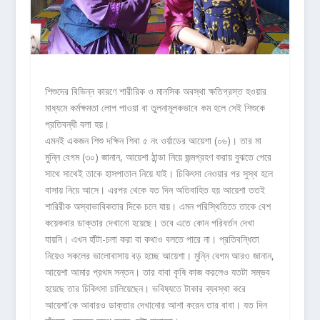
শিশুদের বিভিন্ন কারণে শারীরিক ও মানসিক অবস্থা ক্ষতিগ্রস্ত হওয়ার
মাধ্যমে কর্মক্ষমতা লোপ পাওয়া বা তুলনামূলকভাবে কম হলে সেই শিশুকে
প্রতিবন্ধী বলা হয়।
এমনই একজন শিশু দক্ষিন শিবা ৫ নং ওর্য়াডের আয়েশা (০৬)। তার মা
মুন্নি বেগম (৩০) জানান, আয়েশা ঠান্ডা নিয়ে জন্মগ্রহণ করায় বুঝতে পেরে
সাথে সাথেই তাকে হাসপাতাল নিয়ে যাই। চিকিৎসা নেওয়ার পর সুস্থ হলে
বাসায় নিয়ে আসে। এরপর থেকে যত দিন অতিবাহিত হয় আয়েশা ততই
শারিরীক অস্বাভাবিকতার দিকে চলে যায়। এমন পরিস্থিতিতে তাকে বেশ
কয়েকবার ডাক্তার দেখানো হয়েছে। তবে এতে কোন পরিবর্তন দেখা
যায়নি। এখন হাঁটা-চলা করা বা কথাও বলতে পারে না। প্রতিবন্ধিতা
নিয়েও সকলের ভালোবাসায় বড় হচ্ছে আয়েশা। মুন্নি বেগম আরও জানান,
আয়েশা আমার প্রথম সন্তন। তার বাবা কৃষি কাজ করলেও যতটা সম্ভব
হয়েছে তার চিকিৎসা চালিয়েছেন। ভবিষ্যতে টাকার ব্যবস্থা করে
আয়েশা’কে আবারও ডাক্তার দেখানোর আশা করেন তার বাবা। যত দিন