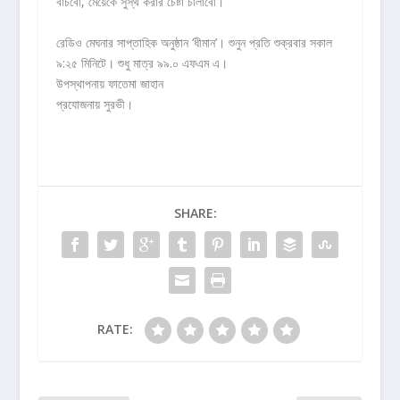
বাঁচবো, মেয়েকে সুস্থ করার চেষ্টা চালাবো।
রেডিও মেঘনার সাপ্তাহিক অনুষ্ঠান ‘ধীমান’। শুনুন প্রতি শুক্রবার সকাল
৯:২৫ মিনিটে। শুধু মাত্র ৯৯.০ এফএম এ।
উপস্থাপনায় ফাতেমা জাহান
প্রযোজনায় সুরভী।
SHARE:
RATE: