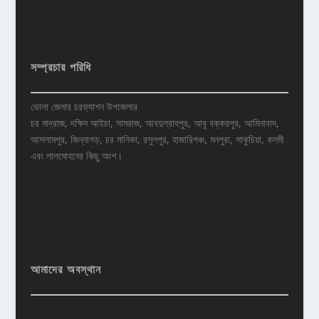
সম্প্রচার পরিধি
ভোলা জেলার চরফ্যাশন উপজেলার
চর মাদ্রাজ, দক্ষিন আইচা, সামরাজ, আবদুল্রাহপুর, আবু বক্করপুর, আমিনাবাদ,
আসলামপুর, জিন্নাগড়, চর মানিকা, রসুলপুর, হাজারিগঞ্চ, মনপুরা, সাকুচিয়া, কলমী
এবং লালমোহনের কিছু অংশ।
আমাদের অবস্থান