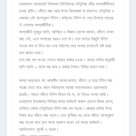
চরফ্যাসন ঘোষেরহাট নিলকমল ইউনিয়নের তেঁতুলিয়া নদীর মৎস্যজীবীদের
চলছে দুর্দিন। নদীতে মাছ ধরার উপর নিষেধাজ্ঞা না থাকলেও তেঁতুলিয়া ও
মেঘনায় নেই আশানুরুপ ইলিশ। কাঙ্খিত ইলিশ না পেয়ে বিপাকে পড়েছে
ঐ এলাকার মৎস্যজীবীরা।
মৎস্যজীবি মুনছুর আলি, আলিছন ও মিজান হোসেন জানান, নদীতে তেমন
মাছ নেই, এতে সংসারের খরচও চলে না। তবে সাগরে কিছুটা ইলিশ
পাওয়া যায় তা দিয়ে ধার দেনা পরিশোধ করে সংসার চালাতেই কষ্ট হচ্ছে
বলে জানান তারা।
তবে মাছ কম পাওয়া গেলেও মাছের বাজার চওড়া। মাছের সাইজ অনুযায়ী
হালি প্রতি ২ থেকে শুরু করে ৪ হাজার টাকাও বিক্রি করেন তারা।
মৎস্য আড়ৎদার মো: জাহাঙ্গীর আলম জানান, নদীতে যে হারে ইলিশ মাছ
পাচ্ছে তাতে করে জেলে পরিবারসহ আমরা আড়ৎদাররাও দুরাবস্থায়
রয়েছি। সামনে নদীতে ইলিশ মিলবে কি না, তা নিয়েও সংশয় আছি।
চরফ্যাসন উপজেলার সিনিয়র মৎস্য কর্মকর্তা মারুফ হোসেন মিনার বলেন,
বর্তমানে মেঘনা তেঁতুলিয়ায় ইলিশ মাছ কম পড়ছে। জোয়ার ভাটার উপর
নির্ভর করে নদীতে মাছ আসে। তবে পূর্ণিমার পর থেকে নদীতে আশানুরুপ
মাছ পাওয়া যাবে বলে আশা প্রকাশ করেন এই মৎস্য কর্মকর্তা।
প্রতিবেদনে: সুরভী ও অধরা।