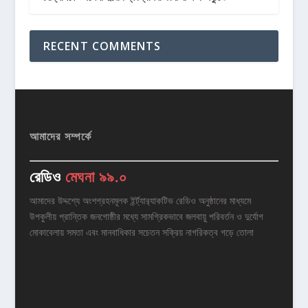
RECENT COMMENTS
আমাদের সম্পর্কে
রেডিও
মেঘনা ৯৯.০
আমাদের উদ্দশ্যে অংশগ্রহনমূলক ইর্ন্ট্যার‌্যাকটিভ রেডিও অনুষ্ঠানের মাধ্যমে
উপকুলীয় প্রান্তিক জনগোষ্ঠীর মধ্যে সামগ্রিকভাবে জলবায়ু পরিবর্তন ও দুর্যোগ
মোকাবেলায় সমতা এবং মানবাধিকার সচেতন সক্রিয় নাগরিকত্ব গড়ে তোলা