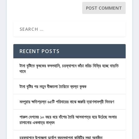
RECENT POSTS
টানা বৃষ্টিতে কৃষকের ফসলহানি, চরফ্যাশনে কাঁচা মরিচ বিক্রি হচ্ছে বাড়তি
দামে
টানা বৃষ্টির পর নতুন বীজতলা তৈরিতে ব্যস্ত কৃষক
মনপুরায় ক্ষতিগ্রস্ত ৬৫টি পরিবারের মাঝে জরুরি ত্রাণসামগ্রী বিতরণ
পারুল বেগমের ১০ বছর ধরে বাঁশের তৈরি আসবাপত্র হয়ে উঠেছে সংসার
চালানোর একমাত্র মাধ্যম
চরফ্যাশনে উপজেলা দুর্যোগ ব্যবস্থাপনা কমিটির সভা অনুষ্ঠিত