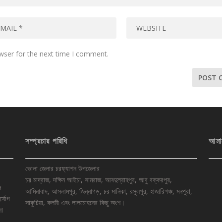
wser for the next time I comment.
সম্প্রচার পরিধি
আমা
ভোলা জেলার চরফ্যাশন উপজেলার
চর মাদ্রাজ, দক্ষিন আইচা, সামরাজ, আবদুল্রাহপুর, আবু বক্করপুর,
ে
আমিনাবাদ, আসলামপুর, জিন্নাগড়, চর মানিকা, রসুলপুর, হাজারিগঞ্চ, মনপুরা,
র্যোগ
সাকুচিয়া, কলমী এবং লালমোহনের কিছু অংশ।
লা