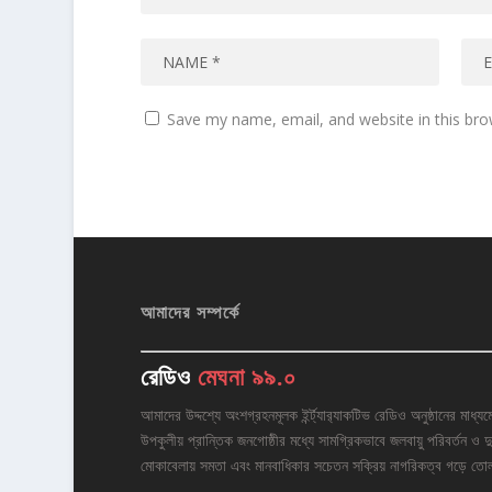
Save my name, email, and website in this bro
আমাদের সম্পর্কে
রেডিও
মেঘনা ৯৯.০
আমাদের উদ্দশ্যে অংশগ্রহনমূলক ইর্ন্ট্যার‌্যাকটিভ রেডিও অনুষ্ঠানের মাধ্যম
উপকুলীয় প্রান্তিক জনগোষ্ঠীর মধ্যে সামগ্রিকভাবে জলবায়ু পরিবর্তন ও দু
মোকাবেলায় সমতা এবং মানবাধিকার সচেতন সক্রিয় নাগরিকত্ব গড়ে তো