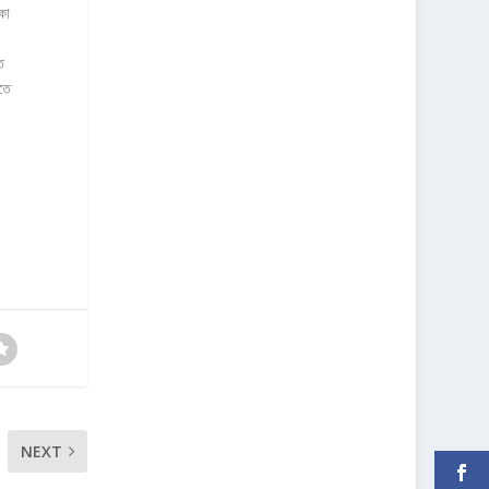
কা
ত
তে
NEXT