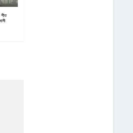
 শীত
বাসী