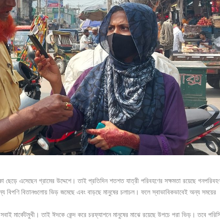
াকা ছেড়ে এসেছেন গ্রামের উদ্দেশে। তাই প্রতিদিন শতশত যাত্রী পরিবহণের সক্ষমতা রয়েছে গনপরিবহ
ন্য বিপণি বিতানগুলোয় ভিড় জমেছে এবং বাড়ছে মানুষের চলাচল। ফলে স্বাভাবিকভাবেই অন্য সময়ের
 সবাই মার্কেটমুখী। তাই ঈদকে কেন্দ করে চরফ্যাশনে মানুষের মাঝে রয়েছে উপচে পরা ভিড়। তবে পরিস্