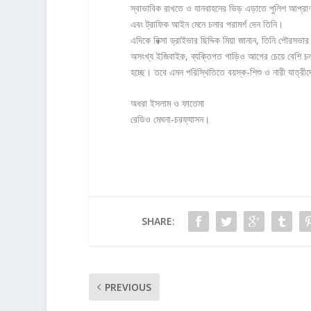
স্বাভাবিক রাখতে ও যানবাহনের ভিড় এড়াতে পুলিশ আপ্রাণ 
এবং ট্রাফিক আইন মেনে চলার পরামর্শ দেন তিনি।
এদিকে রিক্সা ড্রাইভার ছিদ্দিক মিয়া জানান, তিনি পৌরসভ
অসংখ্য ইজিবাইক, ব্যক্তিগত গাড়িও আগের চেয়ে বেশি চলছ
হচ্ছে। তবে এমন পরিস্থিতিতে বয়স্ক-শিশু ও নারী যাত্রীদে
অধরা ইসলাম ও ফাতেমা
রেডিও মেঘনা-চরফ্যাসন।
SHARE:
PREVIOUS