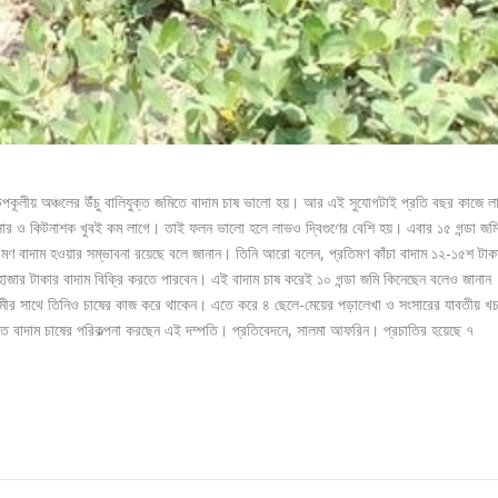
াউপকূলীয় অঞ্চলের উঁচু বালিযুক্ত জমিতে বাদাম চাষ ভালো হয়। আর এই সুযোগটাই প্রতি বছর কাজে ল
ষে সার ও কিটনাশক খুবই কম লাগে। তাই ফলন ভালো হলে লাভও দ্বিগুণের বেশি হয়। এবার ১৫ গন্ডা জম
 ৩ মণ বাদাম হওয়ার সম্ভাবনা রয়েছে বলে জানান। তিনি আরো বলেন, প্রতিমণ কাঁচা বাদাম ১২-১৫শ টাকা
 হাজার টাকার বাদাম বিক্রি করতে পারবেন। এই বাদাম চাষ করেই ১০ গন্ডা জমি কিনেছেন বলেও জানান
স্বামীর সাথে তিনিও চাষের কাজ করে থাকেন। এতে করে ৪ ছেলে-মেয়ের পড়ালেখা ও সংসারের যাবতীয় খ
তে বাদাম চাষের পরিকল্পনা করছেন এই দম্পতি। প্রতিবেদনে, সালমা আফরিন। প্রচাতির হয়েছে ৭