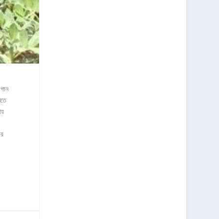
াগান
িতে
য়
চর