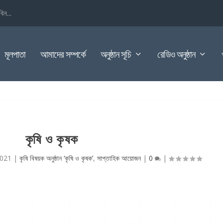
িন...
মূলপাতা
আমাদের সম্পর্কে
অনুষ্ঠান সূচি
রেডিও অনুষ্ঠান
কৃষি ও কৃষক
2021
|
কৃষি বিষয়ক অনুষ্ঠান ‘কৃষি ও কৃষক’
,
সাপ্তাহিক আয়োজন
|
0
|