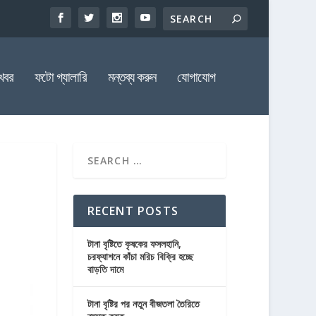
খবর
ফটো গ্যালারি
মন্তব্য করুন
যোগাযোগ
RECENT POSTS
টানা বৃষ্টিতে কৃষকের ফসলহানি,
চরফ্যাশনে কাঁচা মরিচ বিক্রি হচ্ছে
বাড়তি দামে
টানা বৃষ্টির পর নতুন বীজতলা তৈরিতে