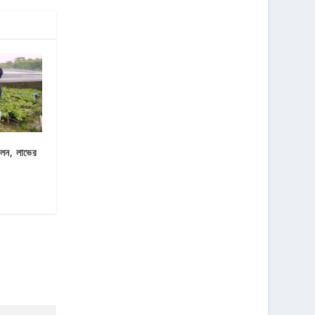
ফলন, লাভের