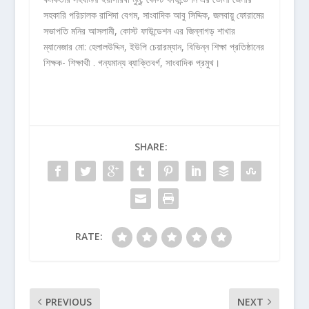
সহকারি পরিচালক রাশিদা বেগম, সাংবাদিক আবু সিদ্দিক, জলবায়ু ফোরামের
সভাপতি মনির আসলামী, কোস্ট ফাউন্ডেশন এর জিন্নাগড় শাখার
ম্যানেজার মো: হেলালউদ্দিন, ইউপি চেয়ারম্যান, বিভিন্ন শিক্ষা প্রতিষ্ঠানের
শিক্ষক- শিক্ষাথী . গন্যমান্য ব্যাক্তিবর্গ, সাংবাদিক প্রমুখ।
SHARE:
RATE:
PREVIOUS
NEXT