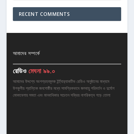
RECENT COMMENTS
আমাদের সম্পর্কে
রেডিও
মেঘনা ৯৯.০
আমাদের উদ্দশ্যে অংশগ্রহনমূলক ইর্ন্ট্যার‌্যাকটিভ রেডিও অনুষ্ঠানের মাধ্যমে
উপকুলীয় প্রান্তিক জনগোষ্ঠীর মধ্যে সামগ্রিকভাবে জলবায়ু পরিবর্তন ও দুর্যোগ
মোকাবেলায় সমতা এবং মানবাধিকার সচেতন সক্রিয় নাগরিকত্ব গড়ে তোলা