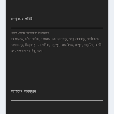
সম্প্রচার পরিধি
ভোলা জেলার চরফ্যাশন উপজেলার
চর মাদ্রাজ, দক্ষিন আইচা, সামরাজ, আবদুল্রাহপুর, আবু বক্করপুর, আমিনাবাদ,
আসলামপুর, জিন্নাগড়, চর মানিকা, রসুলপুর, হাজারিগঞ্চ, মনপুরা, সাকুচিয়া, কলমী
এবং লালমোহনের কিছু অংশ।
আমাদের অবস্থান