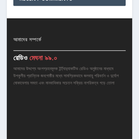
আমাদের সম্পর্কে
রেডিও
মেঘনা ৯৯.০
আমাদের উদ্দশ্যে অংশগ্রহনমূলক ইর্ন্ট্যার‌্যাকটিভ রেডিও অনুষ্ঠানের মাধ্যমে
উপকুলীয় প্রান্তিক জনগোষ্ঠীর মধ্যে সামগ্রিকভাবে জলবায়ু পরিবর্তন ও দুর্যোগ
মোকাবেলায় সমতা এবং মানবাধিকার সচেতন সক্রিয় নাগরিকত্ব গড়ে তোলা