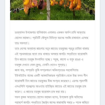
চরফ্যাসন উপজেলার হালিমাবাদ এলাকার একজন আর্দশ চাষি আক্তার
হোসেন মহাজন। প্রতিটি মৌসুমে বিভিন্ন ধরনের সবজি চাষাবাদে এসেছে
তার সফলতা।
তবে দেশের অন্যান্য জায়গায় নতুন জাতের তরমুজের প্রচুর চাহিদা থাকায়
এই প্রথমবারের মতো তার খামারে অসময়ে মালচিং পদ্ধতিতে বারোমাসি
তিন জাতের তরমুজ উৎপাদিত হচ্ছে। সবুজ, কালো ও হলুদ রঙের এ
তরমুজ দেখতে যেমন সুন্দর, তেমনি খেতেও সুস্বাদু।
জানা যায়, সম্প্রতি কৃষি সম্প্রসারণ অধিদপ্তরের সহযোগিতায়
ইউনাইটেড নামের একটি আমদানিকারক প্রতিষ্ঠান থেকে উচ্চ ফলন শীল
বারোমাসী তিন জাতের তরমুজের বীজ সংগ্রহ করেছেন। এরপর প্রদর্শনী
এসএসিপি প্রকল্পের আওতায় হাইব্রিড জাতের এই জাতের তরমুজ চাষ
করেন। এ জাতের তরমুজ বারোমাস চাষ করা যায়।
সফল কৃষক আক্তার হোসেন মহাজন বলেন, উপজেলা কৃষি অফিসের
পরামর্শে মালচিং পদ্ধতিতে জৈষ্ঠ্যে মাসের মাঝামাঝি সময়ে ৮ শতক জমিতে