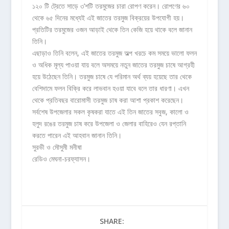
১২০ টি ট্রেতে সাড়ে ৩’শটি তরমুজের চারা রোপণ করেন। রোপণের ৬০
থেকে ৬৫ দিনের মধ্যেই এই জাতের তরমুজ বিক্রয়ের উপযোগী হয়।
প্রতিটির তরমুজের ওজন আড়াই থেকে তিন কেজি হয়ে থাকে বলে জানান
তিনি।
এছাড়াও তিনি বলেন, এই জাতের তরমুজ অল্প খরচে কম সময়ে ভালো ফলন
ও অধিক মূল্য পাওয়া যায় বলে অসময়ে নতুন জাতের তরমুজ চাষে আগ্রহী
হয়ে উঠেছেন তিনি। তরমুজ চাষে যে পরিমান অর্থ ব্যয় হয়েছে তার থেকে
বেশিদামে ফলন বিক্রি করে লাভবান হওয়া যাবে বলে তার ধারণা। এখন
থেকে প্রতিবছর বারোমাসী তরমুজ চাষ করা আশা প্রকাশ করেছেন।
সর্বশেষ উপজেলার সকল কৃষকরা যাতে এই তিন জাতের সবুজ, কালো ও
হলুদ রঙের তরমুজ চাষ করে উপজেলা ও জেলার বাহিরেও যেন রপ্তানি
করতে পারেন এই আহবান জানান তিনি।
সুরভী ও মৌসুমী মনীষা
রেডিও মেঘনা-চরফ্যাসন।
SHARE: