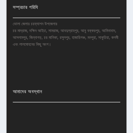
সম্প্রচার পরিধি
ভোলা জেলার চরফ্যাশন উপজেলার
চর মাদ্রাজ, দক্ষিন আইচা, সামরাজ, আবদুল্রাহপুর, আবু বক্করপুর, আমিনাবাদ,
আসলামপুর, জিন্নাগড়, চর মানিকা, রসুলপুর, হাজারিগঞ্চ, মনপুরা, সাকুচিয়া, কলমী
এবং লালমোহনের কিছু অংশ।
আমাদের অবস্থান