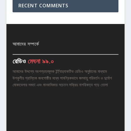
RECENT COMMENTS
আমাদের সম্পর্কে
রেডিও
মেঘনা ৯৯.০
আমাদের উদ্দশ্যে অংশগ্রহনমূলক ইর্ন্ট্যার‌্যাকটিভ রেডিও অনুষ্ঠানের মাধ্যমে
উপকুলীয় প্রান্তিক জনগোষ্ঠীর মধ্যে সামগ্রিকভাবে জলবায়ু পরিবর্তন ও দুর্যোগ
মোকাবেলায় সমতা এবং মানবাধিকার সচেতন সক্রিয় নাগরিকত্ব গড়ে তোলা