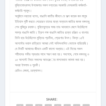
মুক্তিযোদ্ধাসহ উপজেলার সকল দপ্তরের সরকারি বেসরকারি কর্মকর্তা-
কর্মচারি প্রমুখ।
অনুষ্ঠানে বক্তরা বলেন, বাঙালি জাতীর জীবনে যে অল্প কয়েক জন মানুষ
ইতিহাস সৃষ্টি করতে পেরেছেন তাদের মধ্যে অন্যতম জাতির জনক বঙ্গবন্ধু
শেখ মুজিবুর রহমান। মুক্তিযুদ্বের সময় তার আহবানে জেগে উঠেছিলো
সমগ্র বাঙালি জাতি। ত্রিশ লক্ষ বাঙালি জাতির রক্তে রঞ্জিত এ বাংলায়
তিনি হয়ে উঠেছিলেন মুক্তির প্রতীক, প্রেরণার উৎস। কিন্ত ১৫ই
আগস্টের ভয়াল রাত্রিতে আমরা সেই অবিসংবাদিত নেতাকে হারিয়েছি।
যে দিনটি আমাদের জীবনে একটি কালো অধ্যায়। এই দিনের সকল
শহীদদের গভীর শ্রদ্ধার সাথে স্মরণ করা হয়। সবশেষে, শেষে বঙ্গবন্ধু ও
১৫ আগস্টে নিহত সকলের আতœার মাগফেরাত কামনা করা হয়।
অধরা ইসলাম ও সুরভী।
রেডিও মেঘনা, চরফ্যাসন।
SHARE: