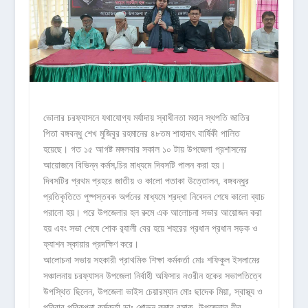
ভোলার চরফ্যাসনে যথাযোগ্য মর্যাদায় স্বাধীনতা মহান স্থপতি জাতির
পিতা বঙ্গবন্ধু শেখ মুজিবুর রহমানের ৪৮তম শাহাদাৎ বার্ষিকী পালিত
হয়েছে। গত ১৫ আগষ্ট মঙ্গলবার সকাল ১০ টায় উপজেলা প্রশাসনের
আয়োজনে বিভিন্ন কর্মস‚চির মাধ্যমে দিবসটি পালন করা হয়।
দিবসটির প্রথম প্রহরে জাতীয় ও কালো পতাকা উত্তোলন, বঙ্গবন্ধুর
প্রতিকৃতিতে পুষ্পস্তবক অর্পনের মাধ্যমে শ্রদ্ধা নিবেদন শেষে কালো ব্যাচ
পরানো হয়। পরে উপজেলার হল রুমে এক আলোচনা সভার আয়োজন করা
হয় এবং সভা শেষে শোক র‌্যালী বের হয়ে শহরের প্রধান প্রধান সড়ক ও
ফ্যাশন স্কায়ার প্রদক্ষিণ করে।
আলোচনা সভায় সহকারী প্রাথমিক শিক্ষা কর্মকর্তা মোঃ শফিকুল ইসলামের
সঞ্চালনায় চরফ্যাসন উপজেলা নির্বাহী অফিসার নওরীন হকের সভাপতিত্বে
উপস্থিত ছিলেন, উপজেলা ভাইস চেয়ারম্যান মোঃ ছাদেক মিয়া, স্বাস্থ্য ও
পরিবার পরিকল্পনা কর্মকর্তা ডাঃ শোভন কুমার বসাক, উপজেলার বীর