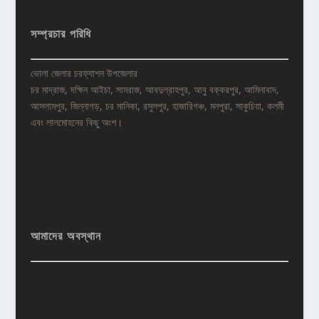
সম্প্রচার পরিধি
ভোলা জেলার চরফ্যাশন উপজেলার
চর মাদ্রাজ, দক্ষিন আইচা, সামরাজ, আবদুল্রাহপুর, আবু বক্করপুর, আমিনাবাদ,
আসলামপুর, জিন্নাগড়, চর মানিকা, রসুলপুর, হাজারিগঞ্চ, মনপুরা, সাকুচিয়া, কলমী
এবং লালমোহনের কিছু অংশ।
আমাদের অবস্থান